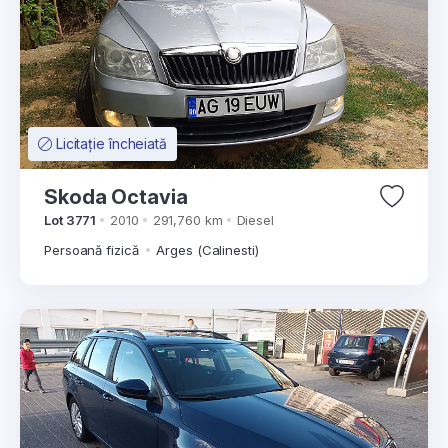
Licitație încheiată
Skoda Octavia
Lot 3771
2010
291,760 km
Diesel
Persoană fizică
Arges (Calinesti)