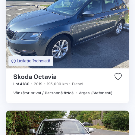
Licitație încheiată
Skoda Octavia
Lot 4180
2019
195,000 km
Diesel
Vânzător privat / Persoană fizică
Arges (Stefanesti)