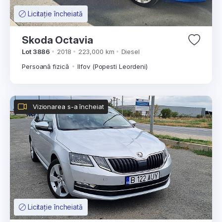
Licitație încheiată
Skoda Octavia
Lot 3886
2018
223,000 km
Diesel
Persoană fizică
Ilfov (Popesti Leordeni)
Vizionarea s-a încheiat
Licitație încheiată