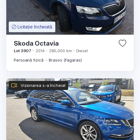
Licitație încheiată
Skoda Octavia
Lot 3907
2014
280,000 km
Diesel
Persoană fizică
Brasov (Fagaras)
Vizionarea s-a încheiat