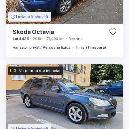
Licitație încheiată
Skoda Octavia
Lot 4425
2019
171,000 km
Benzina
Vânzător privat / Persoană fizică
Timis (Timisoara)
Vizionarea s-a încheiat
Licitație încheiată