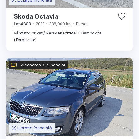
Skoda Octavia
Lot 4300
2010
388,000 km
Diesel
Vânzător privat / Persoană fizică
Dambovita
(Targoviste)
Vizionarea s-a încheiat
Licitație încheiată