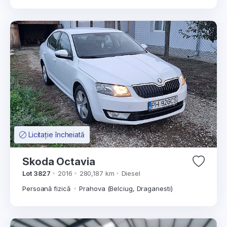
Licitație încheiată
Skoda Octavia
Lot 3827
2016
280,187 km
Diesel
Persoană fizică
Prahova (Belciug, Draganesti)