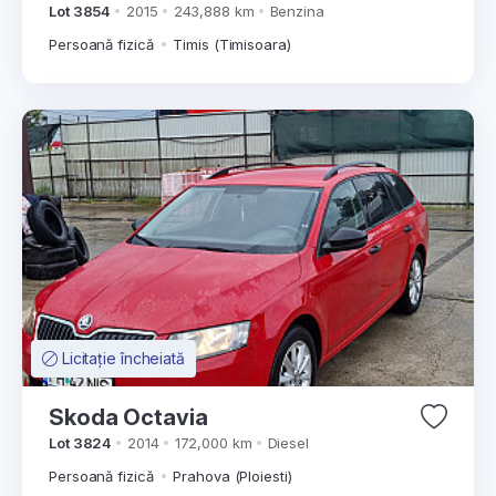
Lot 3854
2015
243,888 km
Benzina
Persoană fizică
Timis (Timisoara)
Licitație încheiată
Skoda Octavia
Lot 3824
2014
172,000 km
Diesel
Persoană fizică
Prahova (Ploiesti)