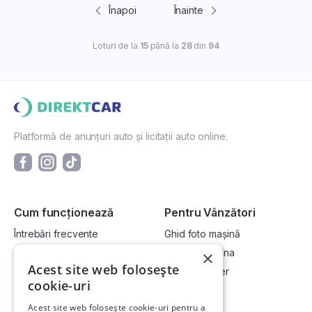
Înapoi
Înainte
Loturi de la
15
până la
28
din
94
Platformă de anunțuri auto și licitații auto online.
Cum funcționează
Pentru Vânzători
Întrebări frecvente
Ghid foto mașină
Cum cumpăr la licitație?
Vinde-ți mașina
×
Acest site web folosește
Cum vând la licitație?
Devino dealer
cookie-uri
Acest site web folosește cookie-uri pentru a