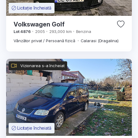
Licitație încheiată
Volkswagen Golf
Lot 4876
2005
293,000 km
Benzina
Vânzător privat / Persoană fizică
Calarasi (Dragalina)
Vizionarea s-a încheiat
Licitație încheiată