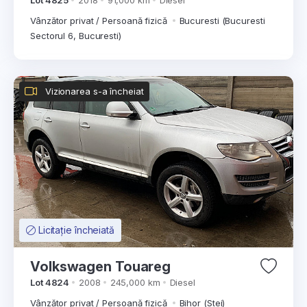
Lot 4825
2018
91,000 km
Diesel
Vânzător privat / Persoană fizică
Bucuresti (Bucuresti
Sectorul 6, Bucuresti)
Vizionarea s-a încheiat
Licitație încheiată
Volkswagen Touareg
Lot 4824
2008
245,000 km
Diesel
Vânzător privat / Persoană fizică
Bihor (Stei)