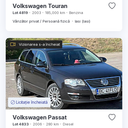
Volkswagen Touran
Lot 4819
2003
185,000 km
Benzina
Vânzător privat / Persoană fizică
Iasi (Iasi)
Vizionarea s-a încheiat
Licitație încheiată
Volkswagen Passat
Lot 4833
2006
280 km
Diesel