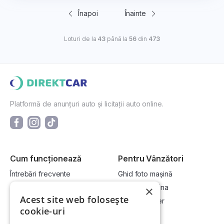
Înapoi
Înainte
Loturi de la
43
până la
56
din
473
Platformă de anunțuri auto și licitații auto online.
Cum funcționează
Pentru Vânzători
Întrebări frecvente
Ghid foto mașină
Cum cumpăr la licitație?
Vinde-ți mașina
×
Acest site web folosește
Cum vând la licitație?
Devino dealer
cookie-uri