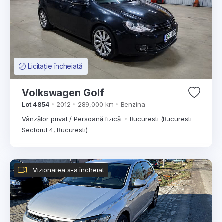
Licitație încheiată
Volkswagen Golf
Lot 4854
2012
289,000 km
Benzina
Vânzător privat / Persoană fizică
Bucuresti (Bucuresti
Sectorul 4, Bucuresti)
Vizionarea s-a încheiat