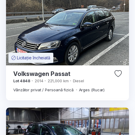
Licitație încheiată
Volkswagen Passat
Lot 4848
2014
221,000 km
Diesel
Vânzător privat / Persoană fizică
Arges (Rucar)