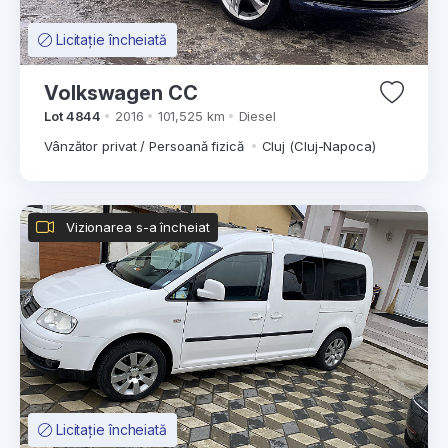
Licitație încheiată
Volkswagen CC
Lot 4844
2016
101,525 km
Diesel
Vânzător privat / Persoană fizică
Cluj (Cluj-Napoca)
Vizionarea s-a încheiat
Licitație încheiată