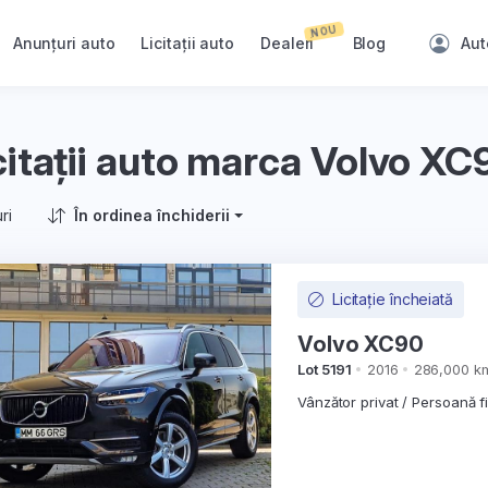
NOU
Anunțuri auto
Licitații auto
Dealeri
Blog
Aut
citații auto marca Volvo XC
ri
În ordinea închiderii
Licitație încheiată
Volvo XC90
Lot 5191
2016
286,000 k
Vânzător privat / Persoană f