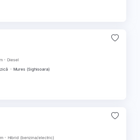
km
Diesel
izică
Mures (Sighisoara)
km
Hibrid (benzina/electric)