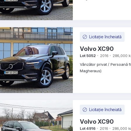
Licitație încheiată
Volvo XC90
Lot 5052
2016
286,000 
Vânzător privat / Persoană f
Magheraus)
Licitație încheiată
Volvo XC90
Lot 4916
2016
286,000 