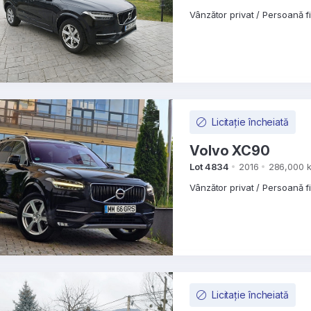
Vânzător privat / Persoană f
Licitație încheiată
Volvo XC90
Lot 4834
2016
286,000 
Vânzător privat / Persoană f
Licitație încheiată