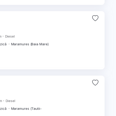
m
Diesel
izică
Maramures (Baia Mare)
km
Diesel
izică
Maramures (Tautii-