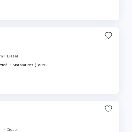
km
Diesel
izică
Maramures (Tautii-
km
Diesel