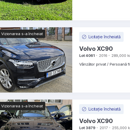
Vizionarea s-a încheiat
Licitație încheiată
Volvo XC90
Lot 4061
2016
289,000 
Vânzător privat / Persoană f
Vizionarea s-a încheiat
Licitație încheiată
Volvo XC90
Lot 3879
2017
255,000 