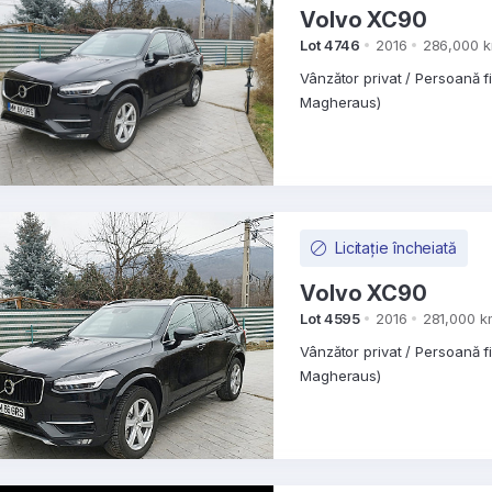
Volvo XC90
Lot 4746
2016
286,000 
Vânzător privat / Persoană f
Magheraus)
Licitație încheiată
Volvo XC90
Lot 4595
2016
281,000 k
Vânzător privat / Persoană f
Magheraus)