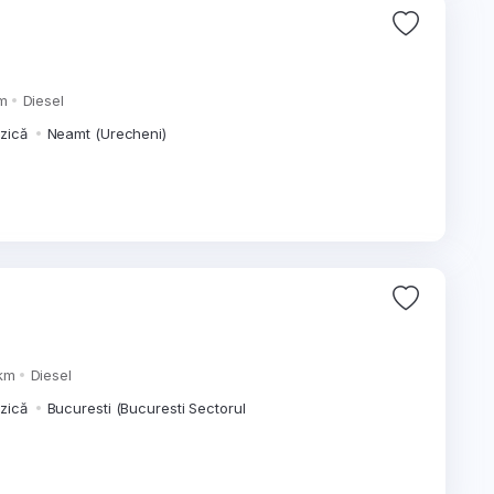
m
Diesel
izică
Neamt (Urecheni)
km
Diesel
izică
Bucuresti (Bucuresti Sectorul