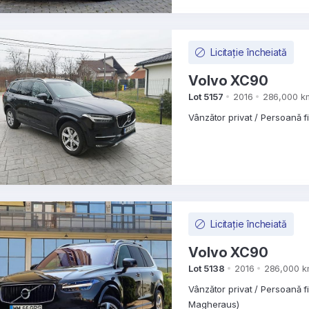
Licitație încheiată
Volvo XC90
Lot 5157
2016
286,000 k
Vânzător privat / Persoană f
Licitație încheiată
Volvo XC90
Lot 5138
2016
286,000 
Vânzător privat / Persoană f
Magheraus)