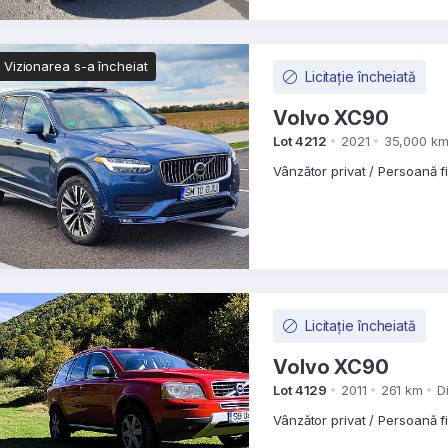
Vizionarea s-a încheiat
Licitație încheiată
Volvo XC90
Lot 4212
2021
35,000 k
Vânzător privat / Persoană f
Licitație încheiată
Volvo XC90
Lot 4129
2011
261 km
D
Vânzător privat / Persoană f