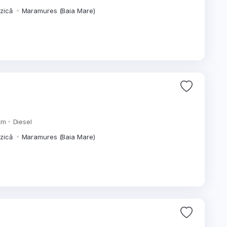
izică
Maramures (Baia Mare)
km
Diesel
izică
Maramures (Baia Mare)