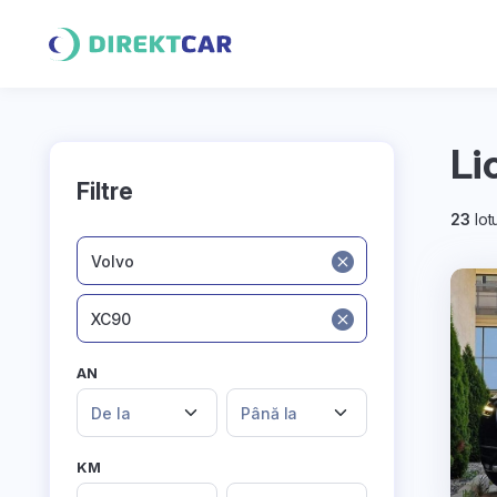
Li
Filtre
23
lotu
Volvo
XC90
AN
De la
Până la
KM