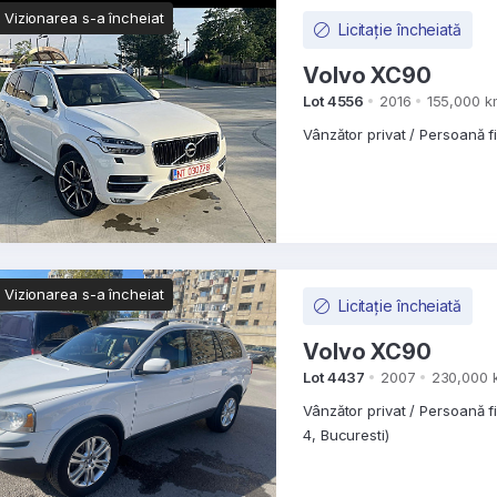
Vizionarea s-a încheiat
Licitație încheiată
Volvo XC90
Lot 4556
2016
155,000 k
Vânzător privat / Persoană f
Vizionarea s-a încheiat
Licitație încheiată
Volvo XC90
Lot 4437
2007
230,000 
Vânzător privat / Persoană f
4, Bucuresti)