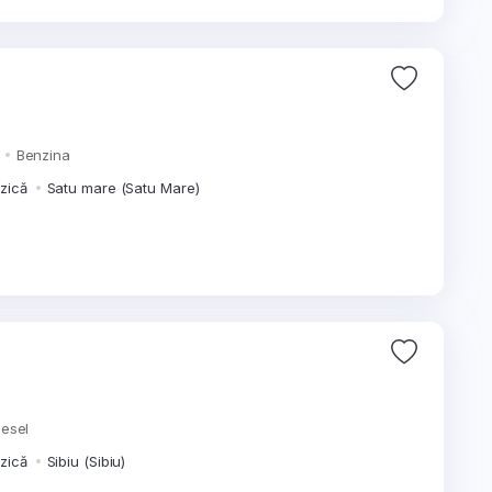
m
Benzina
izică
Satu mare (Satu Mare)
iesel
izică
Sibiu (Sibiu)