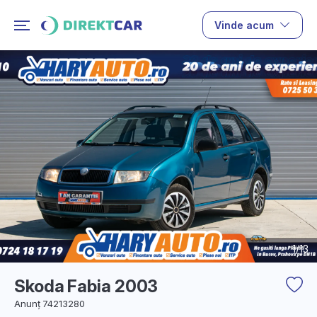
Vinde acum
1/13
Skoda Fabia 2003
Anunț 74213280