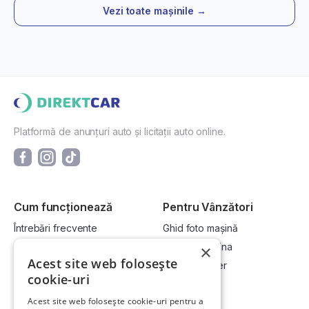
Vezi toate mașinile →
Platformă de anunțuri auto și licitații auto online.
Cum funcționează
Pentru Vânzători
Întrebări frecvente
Ghid foto mașină
Cum cumpăr la licitație?
Vinde-ți mașina
×
Acest site web folosește
Cum vând la licitație?
Devino dealer
cookie-uri
Acest site web folosește cookie-uri pentru a