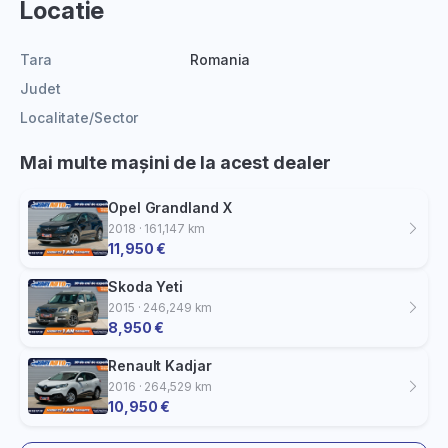
Locatie
Tara
Romania
Judet
Localitate/Sector
Mai multe mașini de la acest dealer
Opel Grandland X
2018 · 161,147 km
11,950 €
Skoda Yeti
2015 · 246,249 km
8,950 €
Renault Kadjar
2016 · 264,529 km
10,950 €