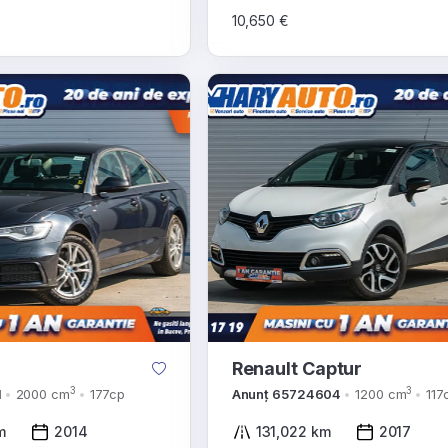
10,650 €
Renault Captur
3
3
1
2000 cm
177cp
Anunț 65724604
1200 cm
117
m
2014
131,022 km
2017