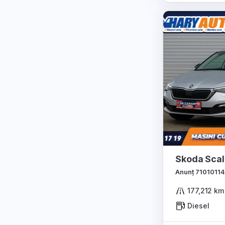
Skoda Sca
Anunț 71010114
177,212 km
Diesel