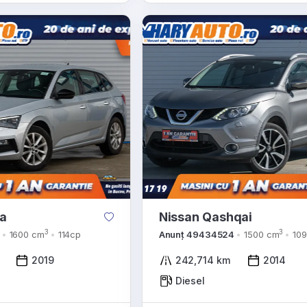
la
Nissan Qashqai
3
3
1600 cm
114cp
Anunț 49434524
1500 cm
10
2019
242,714 km
2014
Diesel