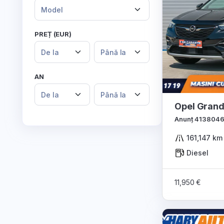
Model
PREȚ (EUR)
De la
Până la
AN
De la
Până la
Opel Grand
Anunț 413804
161,147 km
Diesel
11,950 €