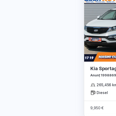
Kia Sporta
Anunț 199886
265,456 k
Diesel
9,950 €