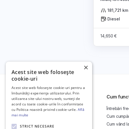
181,721 km
Diesel
14,650 €
×
Acest site web folosește
cookie-uri
Acest site web folosește cookie-uri pentru a
îmbunătăți experiența utilizatorului. Prin
Cum func
utilizarea site-ului nostru web, sunteți de
acord cu toate cookie-urile în conformitate
Întrebări fr
Platformă de anunțuri auto și licitații
cu Politica noastră privind cookie-urile.
Află
auto online.
mai multe
Cum cumpăr l
Cum vând la 
STRICT NECESARE