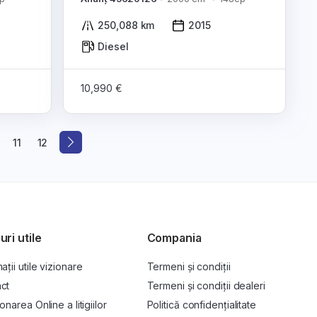
250,088 km
2015
Diesel
10,990 €
11
12
uri utile
Compania
ații utile vizionare
Termeni și condiții
ct
Termeni și condiții dealeri
onarea Online a litigiilor
Politică confidențialitate