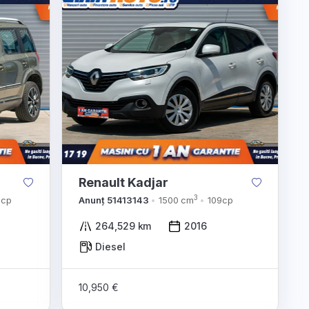
Renault Kadjar
3
3cp
Anunț 51413143
1500 cm
109cp
264,529 km
2016
Diesel
10,950 €