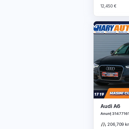
12,450 €
Audi A6
Anunț 3147716
206,709 k