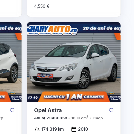
4,550 €
Opel Astra
3
cp
Anunț 23430958
1600 cm
114cp
174,319 km
2010