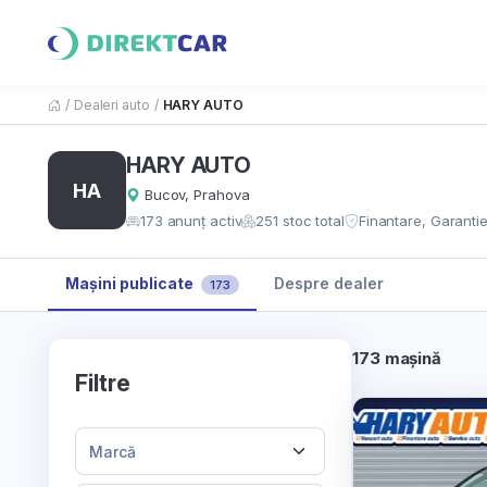
/
Dealeri auto
/
HARY AUTO
HARY AUTO
HA
Bucov, Prahova
173 anunț activ
251 stoc total
Finantare, Garantie
Mașini publicate
Despre dealer
173
173 mașină
Filtre
Marcă