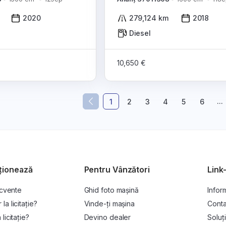
2020
279,124 km
2018
Diesel
10,650 €
...
1
2
3
4
5
6
ționează
Pentru Vânzători
Link-
ecvente
Ghid foto mașină
Inform
a licitație?
Vinde-ți mașina
Conta
licitație?
Devino dealer
Soluți