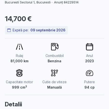
Bucuresti Sectorul 1, Bucuresti
Anunț 84229514
14,700 €
Expiră pe:
09 septembrie 2026
Rulaj
Combustibil
Anul
81,000 km
Benzina
2023
Capacitate motor
Cutie de viteze
Putere
3
999 cm
Manuală
94 cp
Detalii