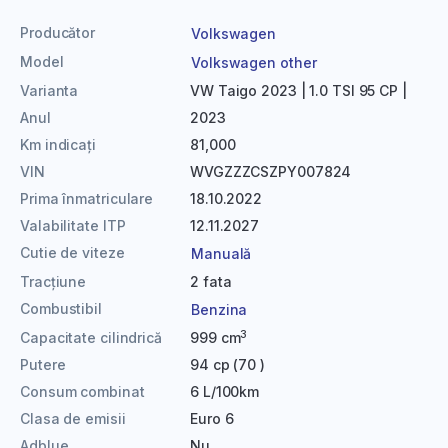
Producător
Volkswagen
Model
Volkswagen other
Varianta
VW Taigo 2023 | 1.0 TSI 95 CP |
Anul
2023
Km indicați
81,000
VIN
WVGZZZCSZPY007824
Prima înmatriculare
18.10.2022
Valabilitate ITP
12.11.2027
Cutie de viteze
Manuală
Tracțiune
2 fata
Combustibil
Benzina
3
Capacitate cilindrică
999 cm
Putere
94 cp (70 )
Consum combinat
6 L/100km
Clasa de emisii
Euro 6
Adblue
Nu