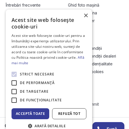
Întrebări frecvente
Ghid foto mașină
Cum cumpăr la licitație?
Vinde-ți mașina
×
Acest site web folosește
Cum vând la licitație?
Devino dealer
cookie-uri
Acest site web folosește cookie-uri pentru a
Link-uri utile
Compania
îmbunătăți experiența utilizatorului. Prin
utilizarea site-ului nostru web, sunteți de
Informații utile vizionare
Termeni și condiții
acord cu toate cookie-urile în conformitate
Contact
Termeni și condiții dealeri
cu Politica noastră privind cookie-urile.
Află
mai multe
Soluționarea Online a litigiilor
Politică confidențialitate
ANCP
Politica de cookies
STRICT NECESARE
Hartă site
DE PERFORMANȚĂ
DE TARGETARE
DE FUNCŢIONALITATE
Web Development by
Initial Commit
ACCEPTĂ TOATE
REFUZĂ TOT
© Copyright 2026 DirektCar
Cristian G.
ARATĂ DETALIILE
Sună