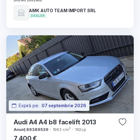
AMK AUTO TEAM IMPORT SRL
DEALER
Expiră pe:
07 septembrie 2026
Audi A4 A4 b8 facelift 2013
3
Anunț 89389539
1963 cm
192cp
7,400 €