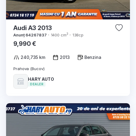
Audi A3 2013
3
Anunț 64267837
1400 cm
138cp
9,990 €
240,735 km
2013
Benzina
Prahova (Bucov)
HARY AUTO
DEALER