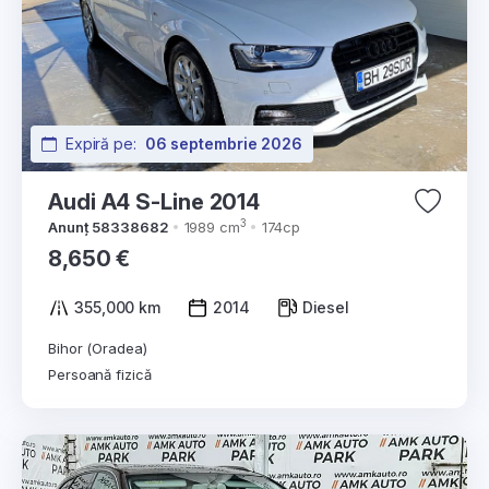
Expiră pe:
06 septembrie 2026
Audi A4 S-Line 2014
3
Anunț 58338682
1989 cm
174cp
8,650 €
355,000 km
2014
Diesel
Bihor (Oradea)
Persoană fizică