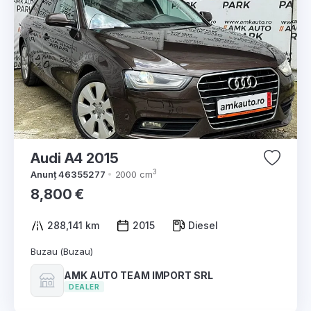
Audi A4 2015
3
Anunț 46355277
2000 cm
8,800 €
288,141 km
2015
Diesel
Buzau (Buzau)
AMK AUTO TEAM IMPORT SRL
DEALER