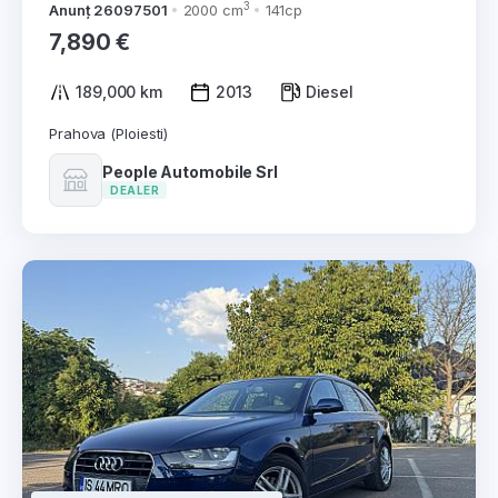
3
Anunț 26097501
2000 cm
141cp
7,890 €
189,000 km
2013
Diesel
Prahova (Ploiesti)
People Automobile Srl
DEALER