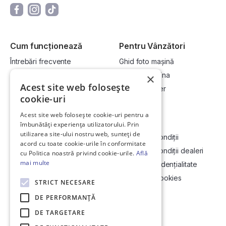
Cum funcționează
Pentru Vânzători
Întrebări frecvente
Ghid foto mașină
Cum cumpăr la licitație?
Vinde-ți mașina
×
Acest site web folosește
Cum vând la licitație?
Devino dealer
cookie-uri
Acest site web folosește cookie-uri pentru a
Link-uri utile
Compania
îmbunătăți experiența utilizatorului. Prin
utilizarea site-ului nostru web, sunteți de
Informații utile vizionare
Termeni și condiții
acord cu toate cookie-urile în conformitate
Contact
Termeni și condiții dealeri
cu Politica noastră privind cookie-urile.
Află
mai multe
Soluționarea Online a litigiilor
Politică confidențialitate
ANCP
Politica de cookies
STRICT NECESARE
Hartă site
DE PERFORMANȚĂ
DE TARGETARE