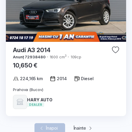
Audi A3 2014
3
Anunț 72938480
1600 cm
109cp
10,650 €
224,165 km
2014
Diesel
Prahova (Bucov)
HARY AUTO
DEALER
Înapoi
Înainte