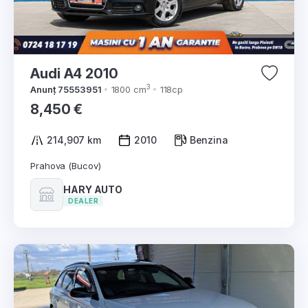
Audi A4 2010
3
Anunț 75553951
1800 cm
118cp
8,450 €
214,907 km
2010
Benzina
Prahova (Bucov)
HARY AUTO
DEALER