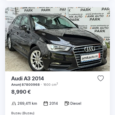
Audi A3 2014
3
Anunț 87800968
1600 cm
8,990 €
269,411 km
2014
Diesel
Buzau (Buzau)