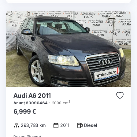
Audi A6 2011
3
Anunț 60090464
2000 cm
6,999 €
293,783 km
2011
Diesel
Buzau (Buzau)