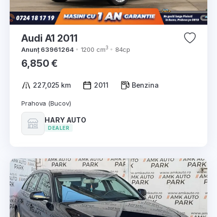
Audi A1 2011
3
Anunț 63961264
1200 cm
84cp
6,850 €
227,025 km
2011
Benzina
Prahova (Bucov)
HARY AUTO
DEALER