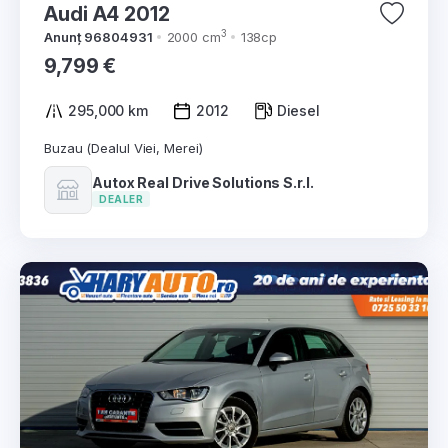
Audi A4 2012
3
Anunț 96804931
2000 cm
138cp
9,799 €
295,000 km
2012
Diesel
Buzau (Dealul Viei, Merei)
Autox Real Drive Solutions S.r.l.
DEALER