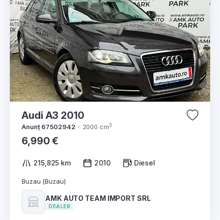
Audi A3 2010
3
Anunț 67502942
2000 cm
6,990 €
215,825 km
2010
Diesel
Buzau (Buzau)
AMK AUTO TEAM IMPORT SRL
DEALER