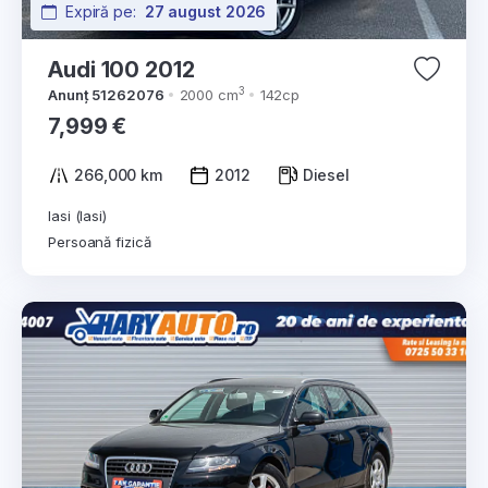
Expiră pe:
27 august 2026
Audi 100 2012
3
Anunț 51262076
2000 cm
142cp
7,999 €
266,000 km
2012
Diesel
Iasi (Iasi)
Persoană fizică