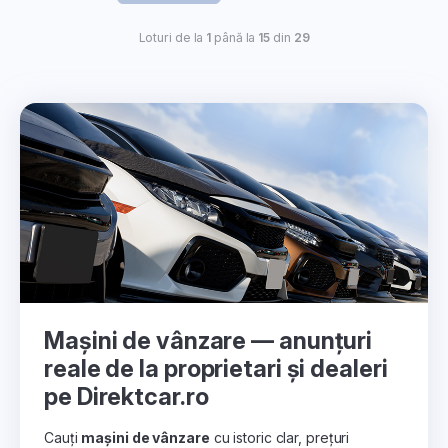
Loturi de la
1
până la
15
din
29
Mașini de vânzare — anunțuri
reale de la proprietari și dealeri
pe Direktcar.ro
Cauți
mașini de vânzare
cu istoric clar, prețuri