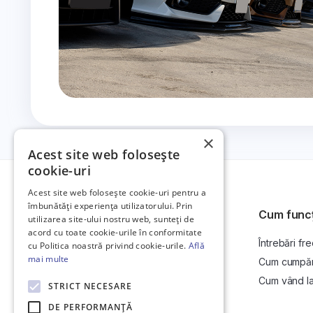
×
Acest site web folosește
cookie-uri
Acest site web folosește cookie-uri pentru a
îmbunătăți experiența utilizatorului. Prin
Cum func
utilizarea site-ului nostru web, sunteți de
acord cu toate cookie-urile în conformitate
Întrebări fr
Platformă de anunțuri auto și licitații
cu Politica noastră privind cookie-urile.
Află
auto online.
mai multe
Cum cumpăr l
Cum vând la 
STRICT NECESARE
DE PERFORMANȚĂ