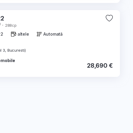
 2022
3
288cp
22
altele
Automată
l 3, Bucuresti)
omobile
28,690 €