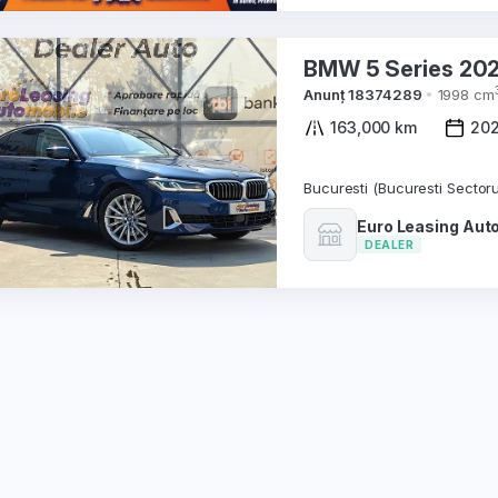
BMW 5 Series
Anunț 18374289
1998 cm
163,000 km
20
Bucuresti (Bucuresti Sectoru
Euro Leasing Aut
DEALER