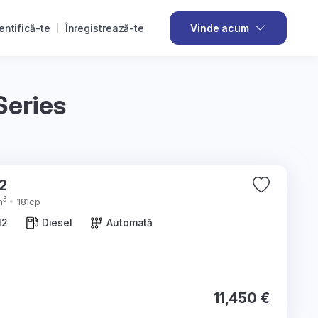
entifică-te
Înregistrează-te
Vinde acum
Series
2012
3
m
181cp
12
Diesel
Automată
11,450 €