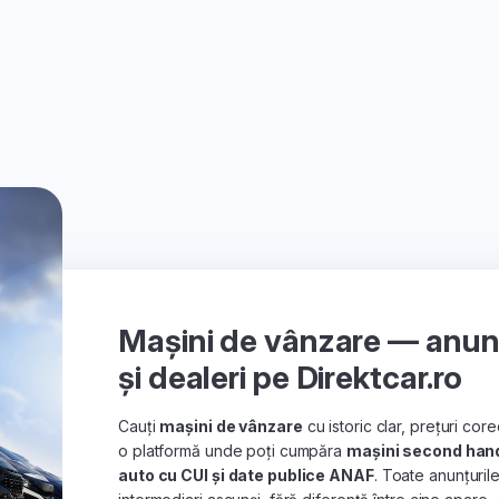
Mașini de vânzare — anunțu
și dealeri pe Direktcar.ro
Cauți
mașini de vânzare
cu istoric clar, prețuri co
o platformă unde poți cumpăra
mașini second han
auto cu CUI și date publice ANAF
. Toate anunțuril