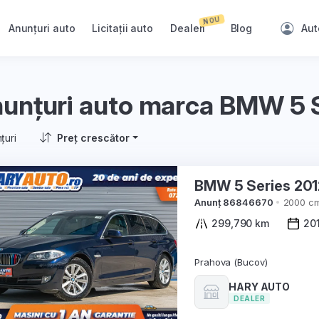
NOU
Anunțuri auto
Licitații auto
Dealeri
Blog
Aut
unțuri auto marca BMW 5 
țuri
Preț crescător
BMW 5 Series 
Anunț 86846670
2000 c
299,790 km
20
Prahova (Bucov)
HARY AUTO
DEALER