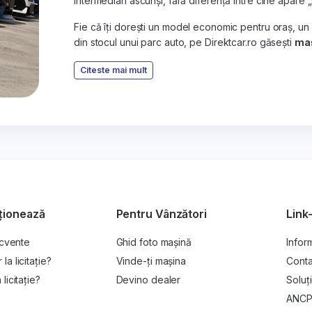
intermediari ascunși, fără diferență între cine apare 
Fie că îți dorești un model economic pentru oraș, un
din stocul unui parc auto, pe Direktcar.ro găsești
maș
Citeste mai mult
ționează
Pentru Vânzători
Link-
ecvente
Ghid foto mașină
Inform
a licitație?
Vinde-ți mașina
Conta
licitație?
Devino dealer
Soluți
ANC