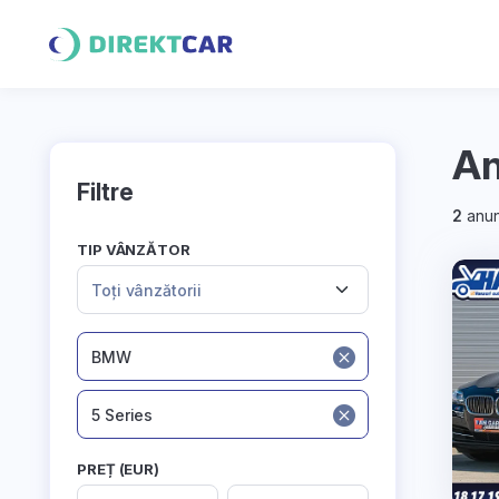
An
Filtre
2
anun
TIP VÂNZĂTOR
Toți vânzătorii
BMW
5 Series
PREȚ (EUR)