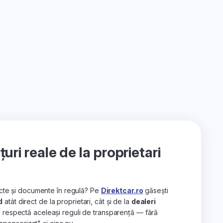
ri reale de la proprietari
recte și documente în regulă? Pe
Direktcar.ro
găsești
d
atât direct de la proprietari, cât și de la
dealeri
e respectă aceleași reguli de transparență — fără