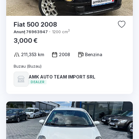
Fiat 500 2008
3
Anunț 76963947
1200 cm
3,000 €
211,353 km
2008
Benzina
Buzau (Buzau)
AMK AUTO TEAM IMPORT SRL
DEALER