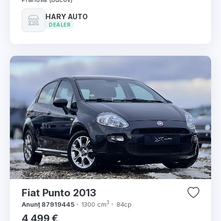
HARY AUTO
DEALER
Fiat Punto 2013
3
Anunț 87919445
1300 cm
84cp
4,499 €