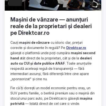
Mașini de vânzare — anunțuri
reale de la proprietari și dealeri
pe Direktcar.ro
Cauți
mașini de vânzare
cu istoric clar, prețuri
corecte și documente în regulă? Pe
Direktcar.ro
găsești o platformă unde poți cumpăra
mașini second
hand
atât direct de la proprietari, cât și de la
dealeri
auto cu CUI și date publice ANAF
. Toate anunțurile
respectă aceleași reguli de transparență — fără
intermediari ascunși, fără diferență între cine apare
„sponsorizat" și cine nu.
Fie că îți dorești un model economic pentru oraș, un
SUV pentru familie, o berlină premium sau o mașină din
stocul unui parc auto, pe Direktcar.ro găsești
mașina
potrivită
— listată direct de cel care o vinde.