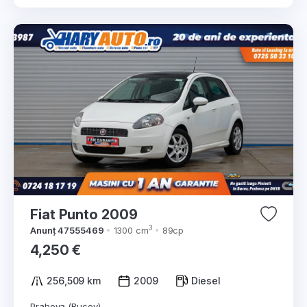
Fiat Punto 2009
3
Anunț 47555469
1300 cm
89cp
4,250 €
256,509 km
2009
Diesel
Prahova (Bucov)