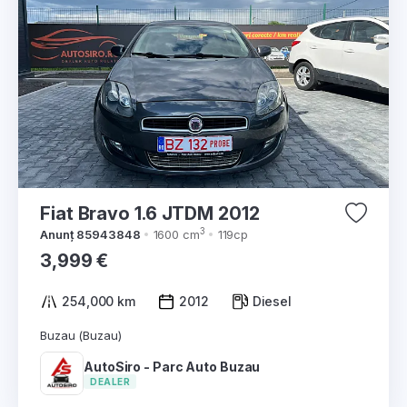
Fiat Bravo 1.6 JTDM 2012
3
Anunț 85943848
1600 cm
119cp
3,999 €
254,000 km
2012
Diesel
Buzau (Buzau)
AutoSiro - Parc Auto Buzau
DEALER