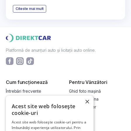
Citeste mai mult
Platformă de anunțuri auto și licitații auto online.
Cum funcționează
Pentru Vânzători
Întrebări frecvente
Ghid foto mașină
Cum cumpăr la licitație?
Vinde-ți mașina
×
Acest site web folosește
Cum vând la licitație?
Devino dealer
cookie-uri
Acest site web folosește cookie-uri pentru a
Link-uri utile
Compania
îmbunătăți experiența utilizatorului. Prin