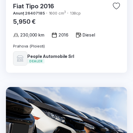
Fiat Tipo 2016
3
Anunț 26407185
1600 cm
138cp
5,950 €
230,000 km
2016
Diesel
Prahova (Ploiesti)
People Automobile Srl
DEALER