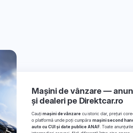
Mașini de vânzare — anunțu
și dealeri pe Direktcar.ro
Cauți
mașini de vânzare
cu istoric clar, prețuri co
o platformă unde poți cumpăra
mașini second han
auto cu CUI și date publice ANAF
. Toate anunțuril