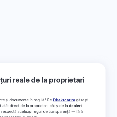
ri reale de la proprietari
recte și documente în regulă? Pe
Direktcar.ro
găsești
d
atât direct de la proprietari, cât și de la
dealeri
e respectă aceleași reguli de transparență — fără