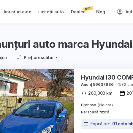
NOU
Anunțuri auto
Licitații auto
Dealeri
Blog
Aut
unțuri auto marca Hyundai
țuri
Preț crescător
Anunț 56637836
1582 cm
260,000 km
20
Prahova (Ploiesti)
Persoană fizică
Expiră pe:
01 octomb