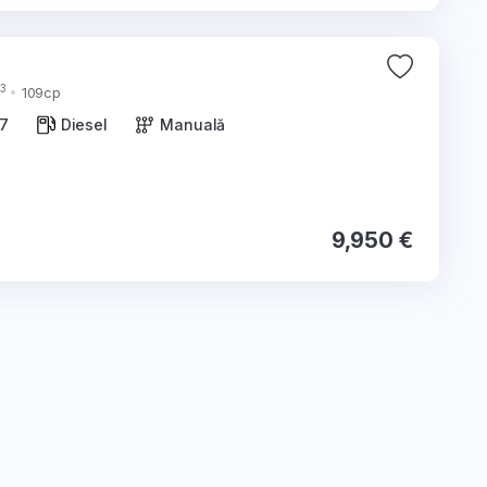
3
109cp
7
Diesel
Manuală
9,950 €