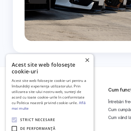
×
Acest site web folosește
cookie-uri
Acest site web folosește cookie-uri pentru a
îmbunătăți experiența utilizatorului. Prin
Cum func
utilizarea site-ului nostru web, sunteți de
acord cu toate cookie-urile în conformitate
Întrebări fr
Platformă de anunțuri auto și licitații
cu Politica noastră privind cookie-urile.
Află
auto online.
mai multe
Cum cumpăr l
Cum vând la 
STRICT NECESARE
DE PERFORMANȚĂ