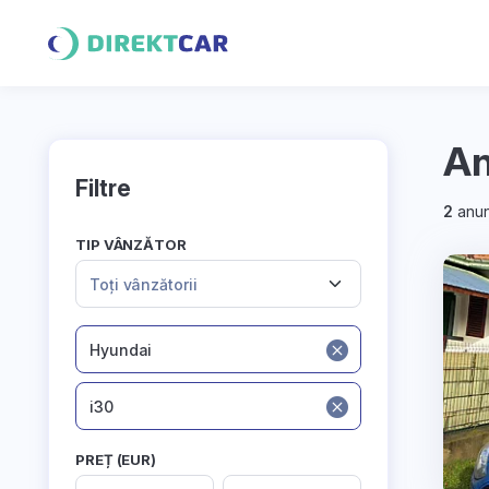
An
Filtre
2
anun
TIP VÂNZĂTOR
Toți vânzătorii
Hyundai
i30
PREȚ (EUR)