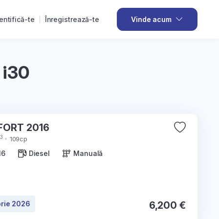
entifică-te
Înregistrează-te
Vinde acum
 i30
Hyundai i30 COMFORT 2016
3
109cp
16
Diesel
Manuală
rie 2026
6,200 €