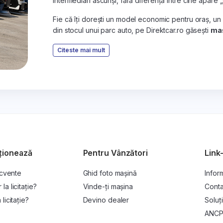
intermediari ascunși, fără diferență între cine apare 
Fie că îți dorești un model economic pentru oraș, un
din stocul unui parc auto, pe Direktcar.ro găsești
maș
Citeste mai mult
ționează
Pentru Vânzători
Link-
ecvente
Ghid foto mașină
Inform
a licitație?
Vinde-ți mașina
Conta
licitație?
Devino dealer
Soluți
ANC