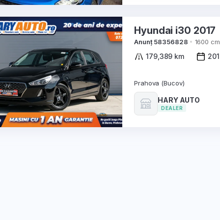
Hyundai i30 2017
Anunț 58356828
1600 cm
179,389 km
201
Prahova (Bucov)
HARY AUTO
DEALER