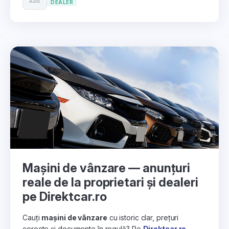
DEALER
Mașini de vânzare — anunțuri
reale de la proprietari și dealeri
pe Direktcar.ro
Cauți
mașini de vânzare
cu istoric clar, prețuri
corecte și documente în regulă? Pe
Direktcar.ro