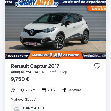
Renault Captur 2017
3
Anunț 65724604
1200 cm
117cp
9,750 €
131,022 km
2017
Benzina
Prahova (Bucov)
HARY AUTO