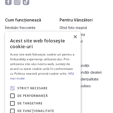
Cum funcționează
Pentru Vânzători
Întrebări frecvente
Ghid foto mașină
Cum cumpăr la licitație?
Vinde-ți mașina
×
Acest site web folosește
Cum vând la licitație?
Devino dealer
cookie-uri
Acest site web folosește cookie-uri pentru a
Link-uri utile
Compania
îmbunătăți experiența utilizatorului. Prin
utilizarea site-ului nostru web, sunteți de
Informații utile vizionare
Termeni și condiții
acord cu toate cookie-urile în conformitate
Contact
Termeni și condiții dealeri
cu Politica noastră privind cookie-urile.
Află
mai multe
Soluționarea Online a litigiilor
Politică confidențialitate
ANCP
Politica de cookies
STRICT NECESARE
Hartă site
DE PERFORMANȚĂ
DE TARGETARE
DE FUNCŢIONALITATE