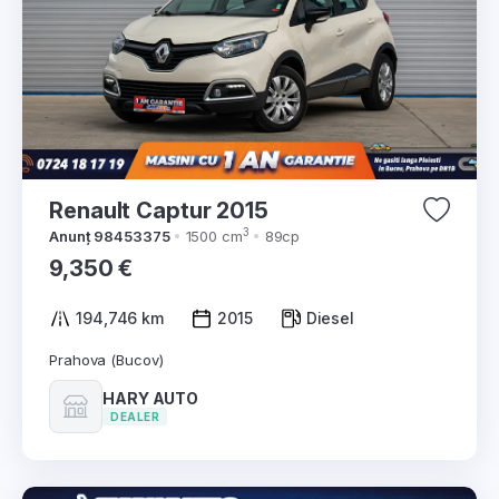
Renault Captur 2015
3
Anunț 98453375
1500 cm
89cp
9,350 €
194,746 km
2015
Diesel
Prahova (Bucov)
HARY AUTO
DEALER