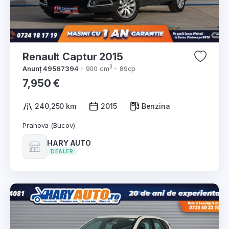
Renault Captur 2015
3
Anunț 49567394
900 cm
89cp
7,950 €
240,250 km
2015
Benzina
Prahova (Bucov)
HARY AUTO
DEALER