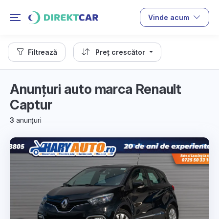
Vinde acum
Filtrează
Preț crescător
Anunțuri auto marca Renault
Captur
3
anunțuri