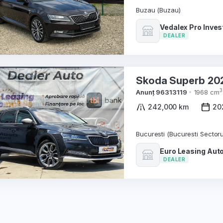
Buzau (Buzau)
Vedalex Pro Invest 
DEALER
Skoda Super
3
Anunț 96313119
1968 cm
242,000 km
20
Bucuresti (Bucuresti Sectoru
Euro Leasing Aut
DEALER