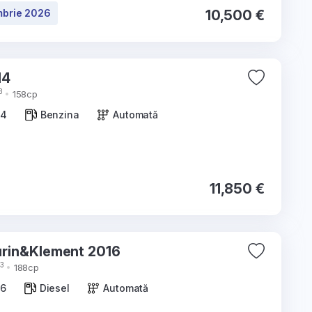
mbrie 2026
10,500 €
b 2014
3
158cp
14
Benzina
Automată
11,850 €
Skoda Superb Laurin&Klement 2016
3
188cp
16
Diesel
Automată