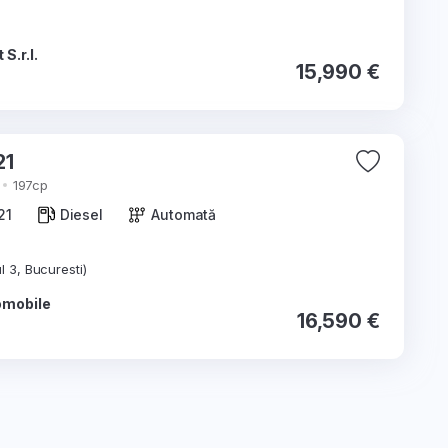
S.r.l.
15,990 €
b 2021
197cp
21
Diesel
Automată
l 3, Bucuresti)
omobile
16,590 €