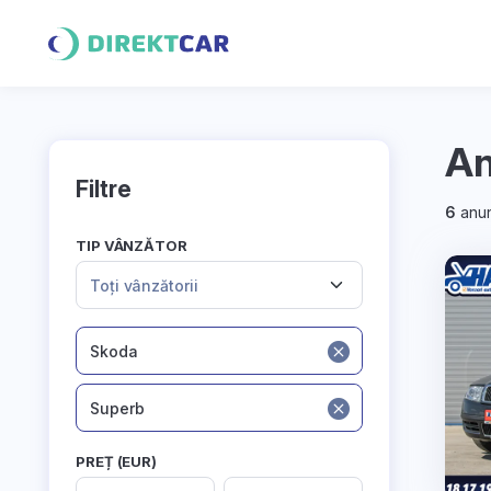
An
Filtre
6
anun
TIP VÂNZĂTOR
Toți vânzătorii
Skoda
Superb
PREȚ (EUR)