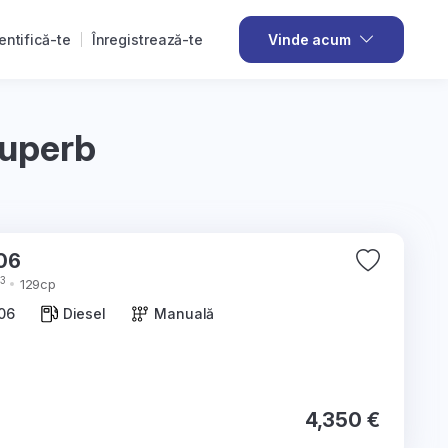
entifică-te
Înregistrează-te
Vinde acum
Superb
rb 2006
3
129cp
06
Diesel
Manuală
4,350 €