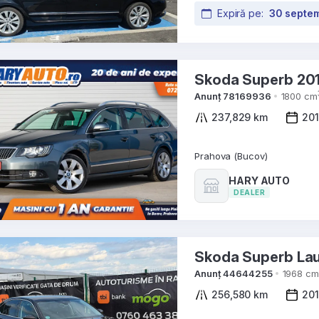
Expiră pe:
30 septe
Skoda Super
Anunț 78169936
1800 cm
237,829 km
20
Prahova (Bucov)
HARY AUTO
DEALER
Anunț 44644255
1968 cm
256,580 km
20