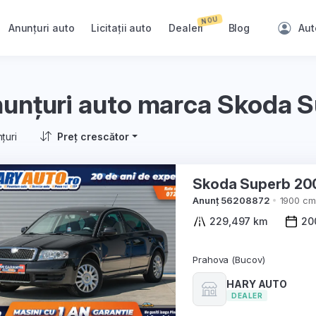
NOU
Anunțuri auto
Licitații auto
Dealeri
Blog
Aut
unțuri auto marca Skoda 
țuri
Preț crescător
Skoda Supe
Anunț 56208872
1900 cm
229,497 km
20
Prahova (Bucov)
HARY AUTO
DEALER