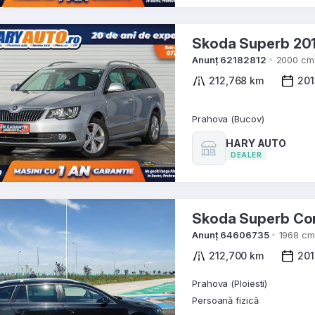
Skoda Super
Anunț 62182812
2000 cm
212,768 km
201
Prahova (Bucov)
HARY AUTO
DEALER
Anunț 64606735
1968 cm
212,700 km
201
Prahova (Ploiesti)
Persoană fizică