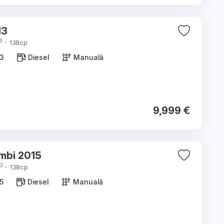
b 2013
3
138cp
3
Diesel
Manuală
9,999 €
Skoda Superb Combi 2015
3
138cp
5
Diesel
Manuală