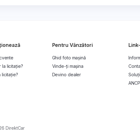
ționează
Pentru Vânzători
Link-
ecvente
Ghid foto mașină
Inform
a licitație?
Vinde-ți mașina
Conta
licitație?
Devino dealer
Soluți
ANC
26 DirektCar