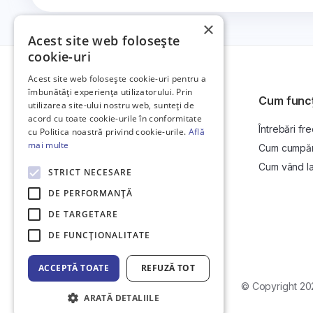
×
Acest site web folosește
cookie-uri
Acest site web folosește cookie-uri pentru a
îmbunătăți experiența utilizatorului. Prin
Cum func
utilizarea site-ului nostru web, sunteți de
acord cu toate cookie-urile în conformitate
Întrebări fr
Platformă de anunțuri auto și licitații
cu Politica noastră privind cookie-urile.
Află
auto online.
mai multe
Cum cumpăr l
Cum vând la 
STRICT NECESARE
DE PERFORMANȚĂ
DE TARGETARE
DE FUNCŢIONALITATE
ACCEPTĂ TOATE
REFUZĂ TOT
Web Development by
Initial Commit
© Copyright 20
ARATĂ DETALIILE