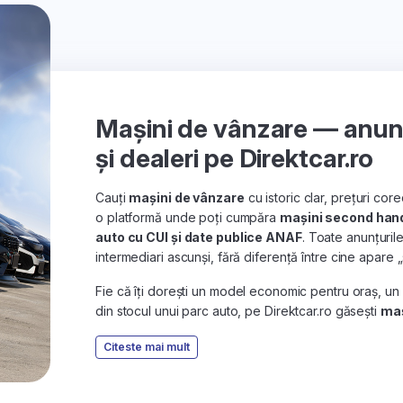
Mașini de vânzare — anunțu
și dealeri pe Direktcar.ro
Cauți
mașini de vânzare
cu istoric clar, prețuri co
o platformă unde poți cumpăra
mașini second han
auto cu CUI și date publice ANAF
. Toate anunțuril
intermediari ascunși, fără diferență între cine apare 
Fie că îți dorești un model economic pentru oraș, un
din stocul unui parc auto, pe Direktcar.ro găsești
maș
Citeste mai mult