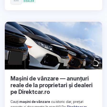
DEALER
Mașini de vânzare — anunțuri
reale de la proprietari și dealeri
pe Direktcar.ro
Cauți
mașini de vânzare
cu istoric clar, prețuri
corecte și documente în regulă? Pe
Direktcar.ro