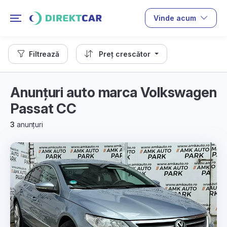
Vinde acum
Filtrează
Preț crescător
Anunțuri auto marca Volkswagen
Passat CC
3
anunțuri