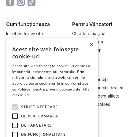
Cum funcționează
Pentru Vânzători
Întrebări frecvente
Ghid foto mașină
Cum cumpăr la licitație?
Vinde-ți mașina
×
Acest site web folosește
Cum vând la licitație?
Devino dealer
cookie-uri
Acest site web folosește cookie-uri pentru a
Link-uri utile
Compania
îmbunătăți experiența utilizatorului. Prin
utilizarea site-ului nostru web, sunteți de
Informații utile vizionare
Termeni și condiții
acord cu toate cookie-urile în conformitate
Contact
Termeni și condiții dealeri
cu Politica noastră privind cookie-urile.
Află
mai multe
Soluționarea Online a litigiilor
Politică confidențialitate
ANCP
Politica de cookies
STRICT NECESARE
Hartă site
DE PERFORMANȚĂ
DE TARGETARE
DE FUNCŢIONALITATE