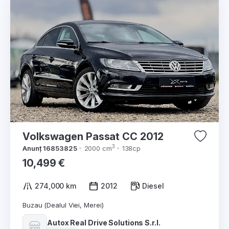
Volkswagen Passat CC 2012
3
Anunț 16853825
2000 cm
138cp
10,499 €
274,000 km
2012
Diesel
Buzau (Dealul Viei, Merei)
Autox Real Drive Solutions S.r.l.