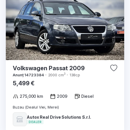
Volkswagen Passat 2009
3
Anunț 14723384
2000 cm
138cp
5,499 €
275,000 km
2009
Diesel
Buzau (Dealul Viei, Merei)
Autox Real Drive Solutions S.r.l.
DEALER