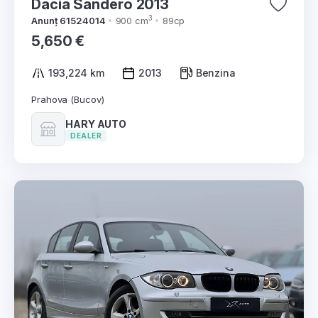
Dacia Sandero 2013
3
Anunț 61524014
900 cm
89cp
5,650 €
193,224 km
2013
Benzina
Prahova (Bucov)
HARY AUTO
DEALER