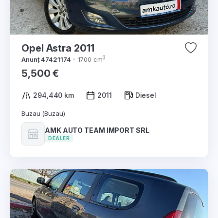
Opel Astra 2011
3
Anunț 47421174
1700 cm
5,500 €
294,440 km
2011
Diesel
Buzau (Buzau)
AMK AUTO TEAM IMPORT SRL
DEALER