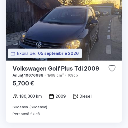
Expiră pe:
05 septembrie 2026
Volkswagen Golf Plus Tdi 2009
3
Anunț 10676688
1968 cm
109cp
5,700 €
180,000 km
2009
Diesel
Suceava (Suceava)
Persoană fizică