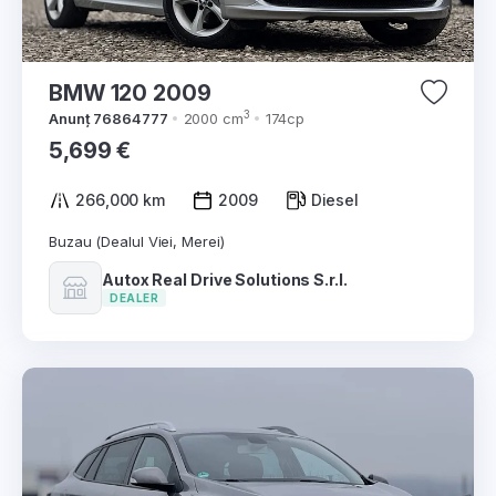
BMW 120 2009
3
Anunț 76864777
2000 cm
174cp
5,699 €
266,000 km
2009
Diesel
Buzau (Dealul Viei, Merei)
Autox Real Drive Solutions S.r.l.
DEALER