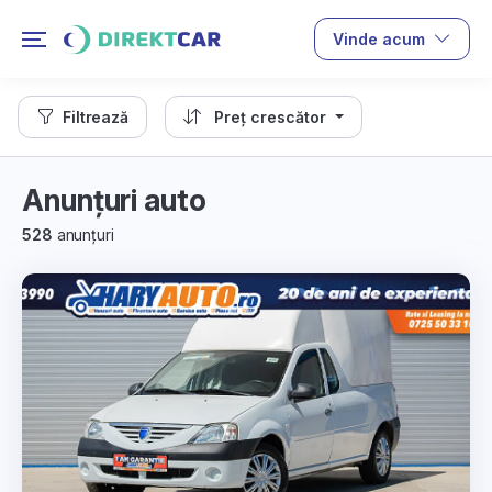
Vinde acum
Filtrează
Preț crescător
Anunțuri auto
528
anunțuri