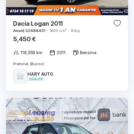
Dacia Logan 2011
3
Anunț 32688451
1600 cm
83cp
5,450 €
118,558 km
2011
Benzina
Prahova (Bucov)
HARY AUTO
DEALER