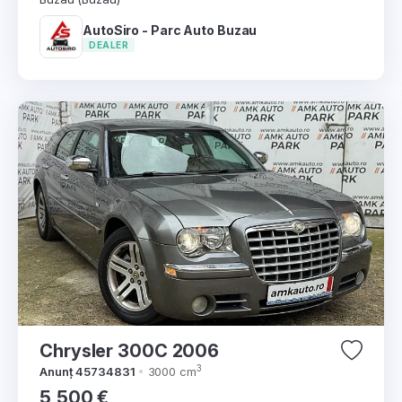
AutoSiro - Parc Auto Buzau
DEALER
Chrysler 300C 2006
3
Anunț 45734831
3000 cm
5,500 €