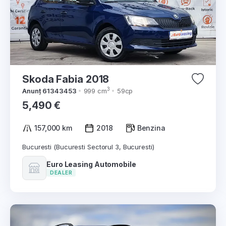
Skoda Fabia 2018
3
Anunț 61343453
999 cm
59cp
5,490 €
157,000 km
2018
Benzina
Bucuresti (Bucuresti Sectorul 3, Bucuresti)
Euro Leasing Automobile
DEALER