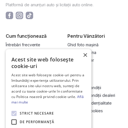
Platformă de anunțuri auto și licitații auto online.
Cum funcționează
Pentru Vânzători
Întrebări frecvente
Ghid foto mașină
Cum cumpăr la licitație?
Vinde-ți mașina
×
Acest site web folosește
Cum vând la licitație?
Devino dealer
cookie-uri
Acest site web folosește cookie-uri pentru a
Link-uri utile
Compania
îmbunătăți experiența utilizatorului. Prin
utilizarea site-ului nostru web, sunteți de
Informații utile vizionare
Termeni și condiții
acord cu toate cookie-urile în conformitate
Contact
Termeni și condiții dealeri
cu Politica noastră privind cookie-urile.
Află
mai multe
Soluționarea Online a litigiilor
Politică confidențialitate
ANCP
Politica de cookies
STRICT NECESARE
Hartă site
DE PERFORMANȚĂ