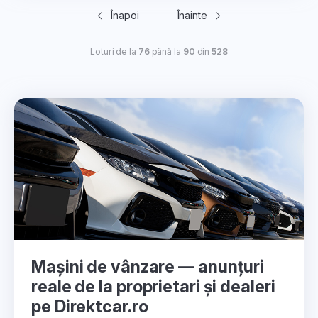
Înapoi
Înainte
Loturi de la
76
până la
90
din
528
Mașini de vânzare — anunțuri
reale de la proprietari și dealeri
pe Direktcar.ro