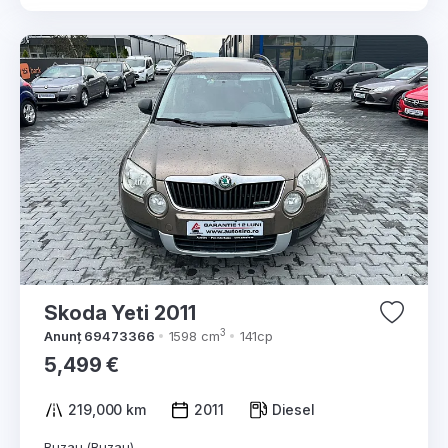
Skoda Yeti 2011
3
Anunț 69473366
1598 cm
141cp
5,499 €
219,000 km
2011
Diesel
Buzau (Buzau)