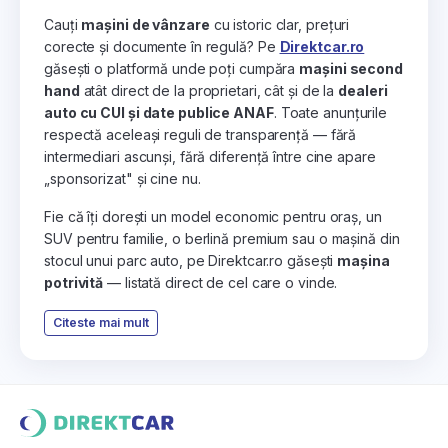
Cauți
mașini de vânzare
cu istoric clar, prețuri
corecte și documente în regulă? Pe
Direktcar.ro
găsești o platformă unde poți cumpăra
mașini second
hand
atât direct de la proprietari, cât și de la
dealeri
auto cu CUI și date publice ANAF
. Toate anunțurile
respectă aceleași reguli de transparență — fără
intermediari ascunși, fără diferență între cine apare
„sponsorizat" și cine nu.
Fie că îți dorești un model economic pentru oraș, un
SUV pentru familie, o berlină premium sau o mașină din
stocul unui parc auto, pe Direktcar.ro găsești
mașina
potrivită
— listată direct de cel care o vinde.
Citeste mai mult