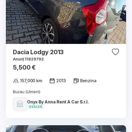
Dacia Lodgy 2013
Anunț 11829792
5,500 €
157,000 km
2013
Benzina
Buzau (Ulmeni)
Onyx By Anna Rent A Car S.r.l.
DEALER