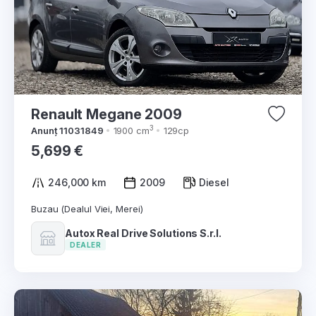
Renault Megane 2009
3
Anunț 11031849
1900 cm
129cp
5,699 €
246,000 km
2009
Diesel
Buzau (Dealul Viei, Merei)
Autox Real Drive Solutions S.r.l.
DEALER