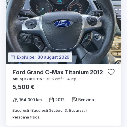
Expiră pe:
30 august 2026
Ford Grand C-Max Titanium 2012
3
Anunț 37091915
1596 cm
148cp
5,500 €
164,000 km
2012
Benzina
Bucuresti (Bucuresti Sectorul 3, Bucuresti)
Persoană fizică