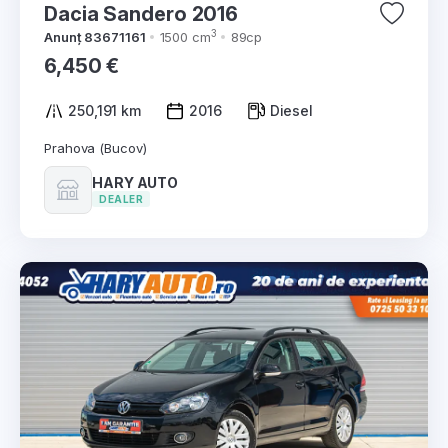
Dacia Sandero 2016
3
Anunț 83671161
1500 cm
89cp
6,450 €
250,191 km
2016
Diesel
Prahova (Bucov)
HARY AUTO
DEALER