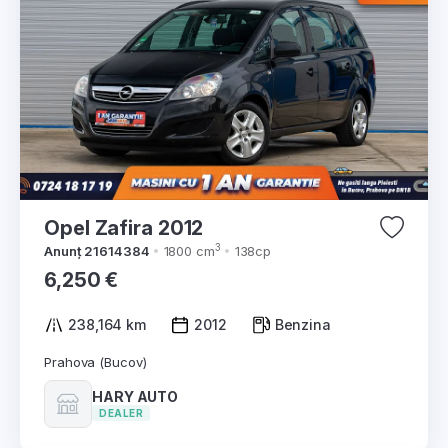
Opel Zafira 2012
3
Anunț 21614384
1800 cm
138cp
6,250 €
238,164 km
2012
Benzina
Prahova (Bucov)
HARY AUTO
DEALER