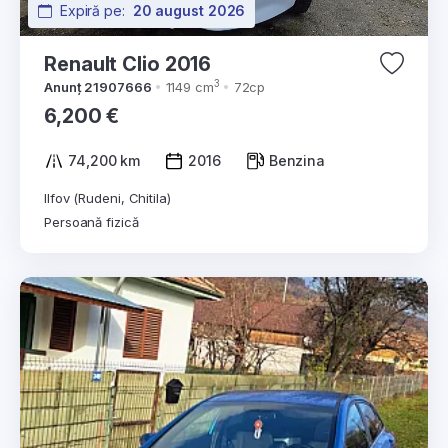
Expiră pe:
20 august 2026
Renault Clio 2016
3
Anunț 21907666
1149 cm
72cp
6,200 €
74,200 km
2016
Benzina
Ilfov (Rudeni, Chitila)
Persoană fizică