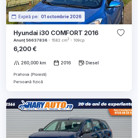
Expiră pe:
01 octombrie 2026
Hyundai i30 COMFORT 2016
3
Anunț 56637836
1582 cm
109cp
6,200 €
260,000 km
2016
Diesel
Prahova (Ploiesti)
Persoană fizică