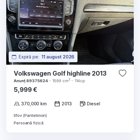
Expiră pe:
11 august 2026
Volkswagen Golf highline 2013
3
Anunț 89375624
1599 cm
114cp
5,999 €
370,000 km
2013
Diesel
Ilfov (Pantelimon)
Persoană fizică