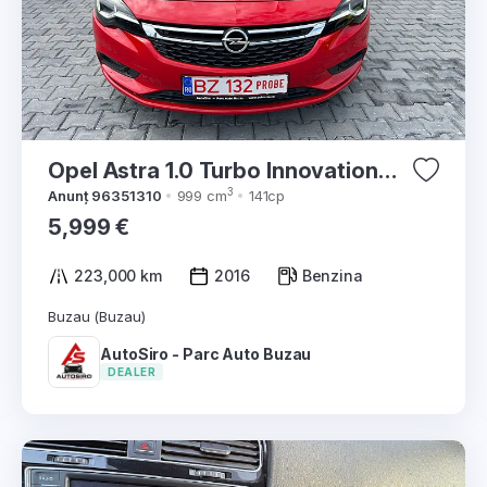
Opel Astra 1.0 Turbo Innovation
2016
3
Anunț 96351310
999 cm
141cp
5,999 €
223,000 km
2016
Benzina
Buzau (Buzau)
AutoSiro - Parc Auto Buzau
DEALER