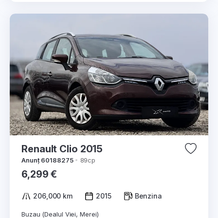
Renault Clio 2015
Anunț 60188275
89cp
6,299 €
206,000 km
2015
Benzina
Buzau (Dealul Viei, Merei)