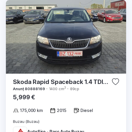
Skoda Rapid Spaceback 1.4 TDI
2015
3
Anunț 80888169
1400 cm
89cp
5,999 €
175,000 km
2015
Diesel
Buzau (Buzau)
AutoSiro - Parc Auto Buzau