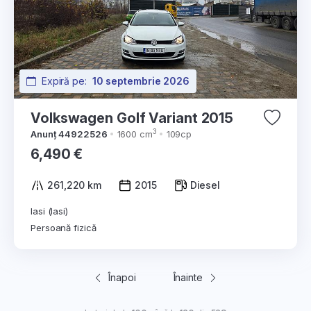
Expiră pe:
10 septembrie 2026
Volkswagen Golf Variant 2015
3
Anunț 44922526
1600 cm
109cp
6,490 €
261,220 km
2015
Diesel
Iasi (Iasi)
Persoană fizică
Înapoi
Înainte