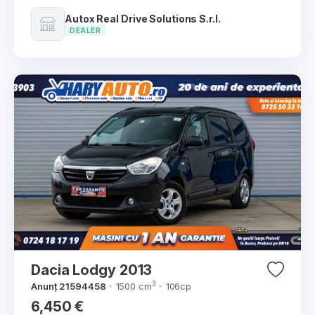
Autox Real Drive Solutions S.r.l.
DEALER
Dacia Lodgy 2013
3
Anunț 21594458
1500 cm
106cp
6,450 €