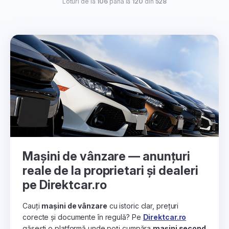
Loturi de la
106
până la
120
din
528
Mașini de vânzare — anunțuri
reale de la proprietari și dealeri
pe Direktcar.ro
Cauți
mașini de vânzare
cu istoric clar, prețuri
corecte și documente în regulă? Pe
Direktcar.ro
găsești o platformă unde poți cumpăra
mașini second