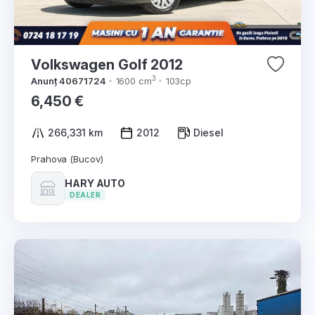
Volkswagen Golf 2012
3
Anunț 40671724
1600 cm
103cp
6,450 €
266,331 km
2012
Diesel
Prahova (Bucov)
HARY AUTO
DEALER