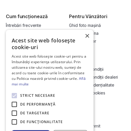
Cum funcționează
Pentru Vânzători
Întrebări frecvente
Ghid foto mașină
Cum cumpăr la licitație?
Vinde-ți mașina
×
Acest site web folosește
Cum vând la licitație?
Devino dealer
cookie-uri
Acest site web folosește cookie-uri pentru a
Link-uri utile
Compania
îmbunătăți experiența utilizatorului. Prin
utilizarea site-ului nostru web, sunteți de
Informații utile vizionare
Termeni și condiții
acord cu toate cookie-urile în conformitate
Contact
Termeni și condiții dealeri
cu Politica noastră privind cookie-urile.
Află
mai multe
Soluționarea Online a litigiilor
Politică confidențialitate
ANCP
Politica de cookies
STRICT NECESARE
Hartă site
DE PERFORMANȚĂ
DE TARGETARE
DE FUNCŢIONALITATE
Web Development by
Initial Commit