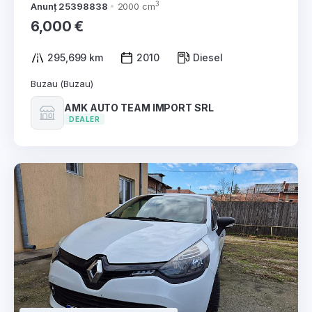
3
Anunț 25398838
2000 cm
6,000 €
295,699 km
2010
Diesel
Buzau (Buzau)
AMK AUTO TEAM IMPORT SRL
DEALER