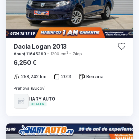
Dacia Logan 2013
3
Anunț 11645293
1200 cm
74cp
6,250 €
258,242 km
2013
Benzina
Prahova (Bucov)
HARY AUTO
DEALER