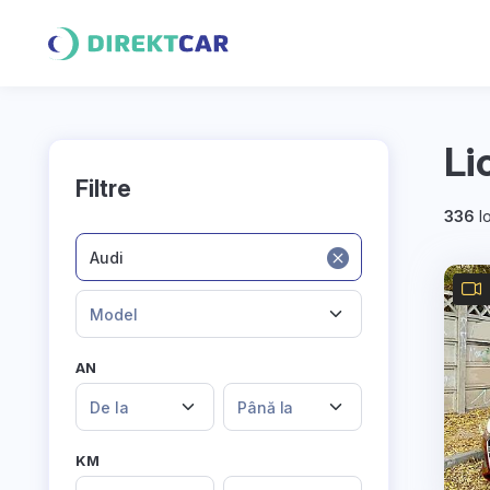
Li
Filtre
336
lo
Audi
Model
AN
De la
Până la
KM