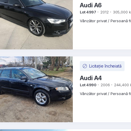
Audi A6
Lot 4997
2012
305,000 
Vânzător privat / Persoană f
Licitație încheiată
Audi A4
Lot 4990
2006
244,400
Vânzător privat / Persoană f