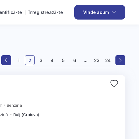
entifică-te
Înregistrează-te
Vinde acum
...
1
2
3
4
5
6
23
24
km
Benzina
izică
Dolj (Craiova)