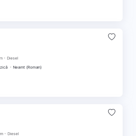
km
Diesel
izică
Neamt (Roman)
km
Diesel