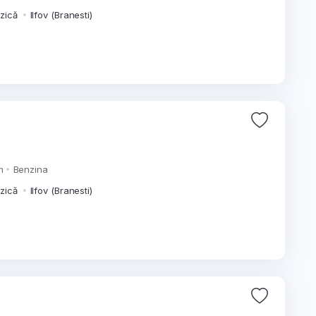
izică
Ilfov (Branesti)
m
Benzina
izică
Ilfov (Branesti)