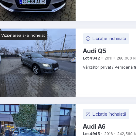
Vizionarea s-a încheiat
Licitație încheiată
Audi Q5
Lot 4942
2011
280,000 
Vânzător privat / Persoană f
Licitație încheiată
Audi A6
Lot 4945
2016
242,560 