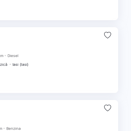
km
Diesel
izică
Iasi (Iasi)
km
Benzina