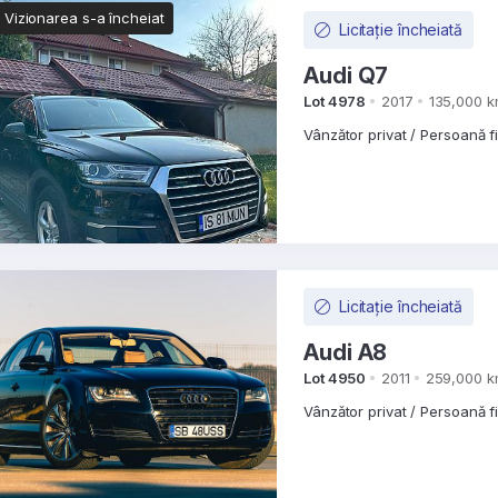
Vizionarea s-a încheiat
Licitație încheiată
Audi Q7
Lot 4978
2017
135,000 
Vânzător privat / Persoană f
Licitație încheiată
Audi A8
Lot 4950
2011
259,000 
Vânzător privat / Persoană f