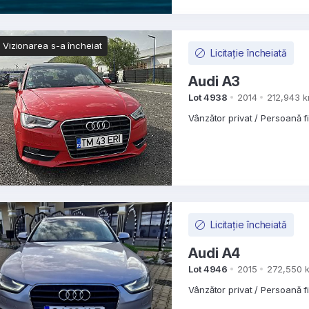
Vizionarea s-a încheiat
Licitație încheiată
Audi A3
Lot 4938
2014
212,943 
Vânzător privat / Persoană f
Licitație încheiată
Audi A4
Lot 4946
2015
272,550 
Vânzător privat / Persoană f