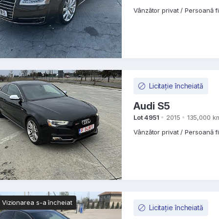
Vânzător privat / Persoană f
Licitație încheiată
Audi S5
Lot 4951
2015
135,000 k
Vânzător privat / Persoană f
Vizionarea s-a încheiat
Licitație încheiată