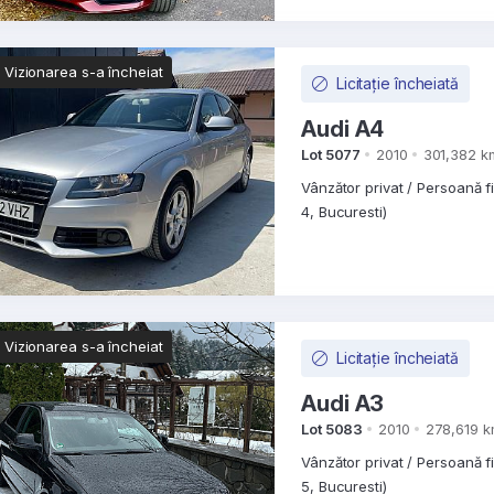
Vizionarea s-a încheiat
Licitație încheiată
Audi A4
Lot 5077
2010
301,382 k
Vânzător privat / Persoană f
4, Bucuresti)
Vizionarea s-a încheiat
Licitație încheiată
Audi A3
Lot 5083
2010
278,619 
Vânzător privat / Persoană f
5, Bucuresti)