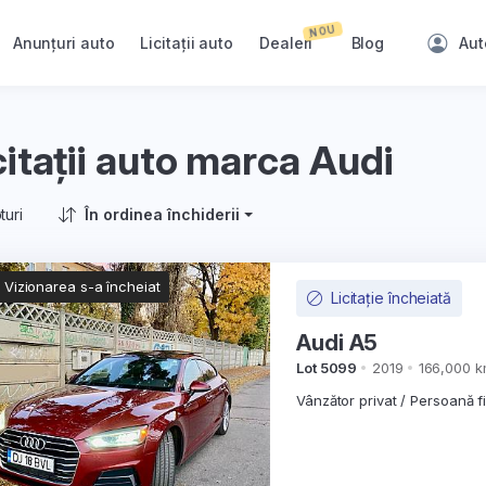
NOU
Anunțuri auto
Licitații auto
Dealeri
Blog
Aut
citații auto marca Audi
turi
În ordinea închiderii
Vizionarea s-a încheiat
Licitație încheiată
Audi A5
Lot 5099
2019
166,000 
Vânzător privat / Persoană f