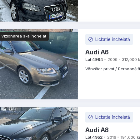
Vizionarea s-a încheiat
Licitație încheiată
Audi A6
Lot 4984
2009
312,000 
Vânzător privat / Persoană f
Licitație încheiată
Audi A8
Lot 4952
2016
194,000 