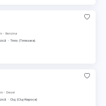
km
Benzina
izică
Timis (Timisoara)
km
Diesel
izică
Cluj (Cluj-Napoca)