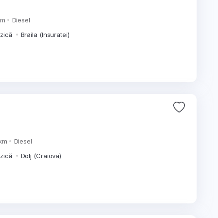
km
Diesel
izică
Braila (Insuratei)
 km
Diesel
izică
Dolj (Craiova)