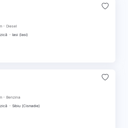
km
Diesel
izică
Iasi (Iasi)
km
Benzina
izică
Sibiu (Cisnadie)