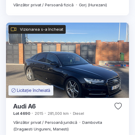
Vânzător privat / Persoană fizică
Gorj (Hurezani)
Vizionarea s-a încheiat
Licitație încheiată
Audi A6
Lot 4690
2015
281,000 km
Diesel
Vânzător privat / Persoană juridică
Dambovita
(Dragaesti Ungureni, Manesti)