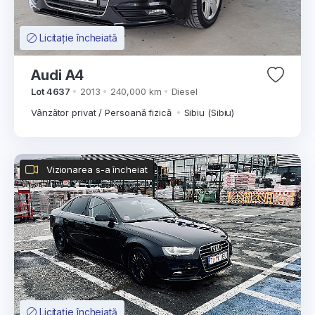
Licitație încheiată
Audi A4
Lot 4637
2013
240,000 km
Diesel
Vânzător privat / Persoană fizică
Sibiu (Sibiu)
Vizionarea s-a încheiat
Licitație încheiată