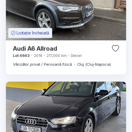
Licitație încheiată
Audi A6 Allroad
Lot 4643
2016
217,000 km
Diesel
Vânzător privat / Persoană fizică
Cluj (Cluj-Napoca)