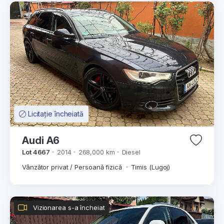
Licitație încheiată
Audi A6
Lot 4667
2014
268,000 km
Diesel
Vânzător privat / Persoană fizică
Timis (Lugoj)
Vizionarea s-a încheiat