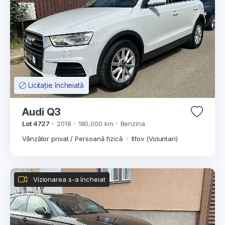
Licitație încheiată
Audi Q3
Lot 4727
2018
180,000 km
Benzina
Vânzător privat / Persoană fizică
Ilfov (Voluntari)
Vizionarea s-a încheiat