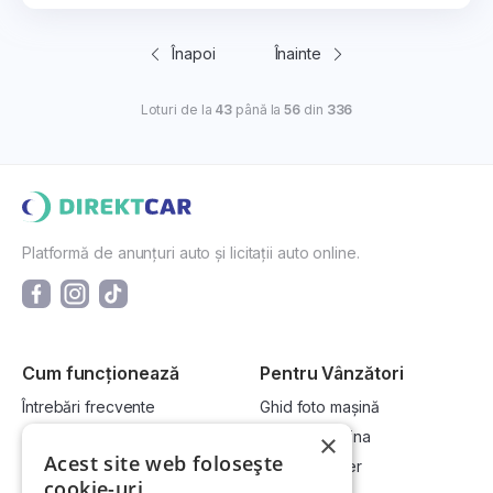
Înapoi
Înainte
Loturi de la
43
până la
56
din
336
Platformă de anunțuri auto și licitații auto online.
Cum funcționează
Pentru Vânzători
Întrebări frecvente
Ghid foto mașină
Cum cumpăr la licitație?
Vinde-ți mașina
×
Acest site web folosește
Cum vând la licitație?
Devino dealer
cookie-uri