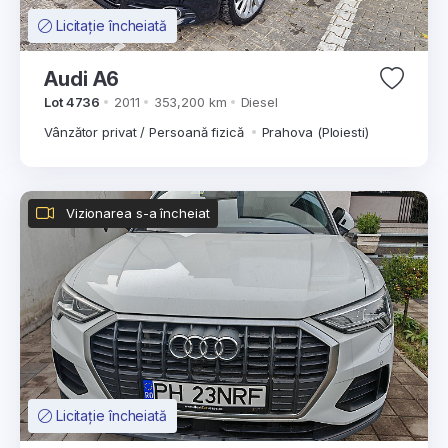
Licitație încheiată
Audi A6
Lot 4736
2011
353,200 km
Diesel
Vânzător privat / Persoană fizică
Prahova (Ploiesti)
Vizionarea s-a încheiat
Licitație încheiată