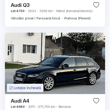
Audi Q3
Lot 4730
2023
7,000 km
Hibrid (benzina/electric)
Vânzător privat / Persoană fizică
Prahova (Ploiesti)
Licitație încheiată
Audi A4
Lot 4680
2011
271,750 km
Benzina