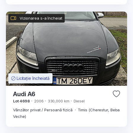
Vizionarea s-a încheiat
Licitație încheiată
Audi A6
Lot 4698
2006
330,000 km
Diesel
Vânzător privat / Persoană fizică
Timis (Cherestur, Beba
Veche)