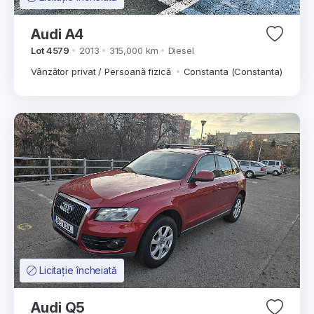
Audi A4
Lot 4579
2013
315,000 km
Diesel
Vânzător privat / Persoană fizică
Constanta (Constanta)
Licitație încheiată
Audi Q5