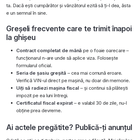
ta. Dacă ești cumpărător și vânzătorul ezită să ți-l dea, ăsta
e un semnal în sine.
Greșeli frecvente care te trimit înapoi
la ghișeu
Contract completat de mână
pe o foaie oarecare –
funcționarul n-are unde să aplice viza. Folosește
formularul oficial.
Seria de șasiu greșită
– cea mai comună eroare.
Verifică VIN-ul direct pe mașină, nu doar din memorie.
Uiți să radiezi mașina fiscal
– și continui să plătești
impozit pe ea luni întregi.
Certificatul fiscal expirat
– e valabil 30 de zile, nu-l
obține prea devreme.
Ai actele pregătite? Publică-ți anunțul