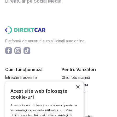
DirektCar pe Social Media
Platformă de anunțuri auto și licitații auto online.
Cum funcționează
Pentru Vânzători
Întrebări frecvente
Ghid foto mașină
Cum cumpăr la licitație?
Vinde-ți mașina
×
Acest site web folosește
Cum vând la licitație?
Devino dealer
cookie-uri
Acest site web folosește cookie-uri pentru a
Link-uri utile
Compania
îmbunătăți experiența utilizatorului. Prin
utilizarea site-ului nostru web, sunteți de
Informații utile vizionare
Termeni și condiții