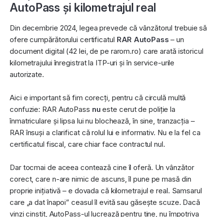
AutoPass și kilometrajul real
Din decembrie 2024, legea prevede că vânzătorul trebuie să
ofere cumpărătorului certificatul
RAR AutoPass
– un
document digital (42 lei, de pe rarom.ro) care arată istoricul
kilometrajului înregistrat la ITP-uri și în service-urile
autorizate.
Aici e important să fim corecți, pentru că circulă multă
confuzie: RAR AutoPass
nu
este cerut de poliție la
înmatriculare și lipsa lui nu blochează, în sine, tranzacția –
RAR însuși a clarificat că rolul lui e informativ. Nu e la fel ca
certificatul fiscal, care chiar face contractul nul.
Dar tocmai de aceea contează cine îl oferă. Un vânzător
corect, care n-are nimic de ascuns, îl pune pe masă din
proprie inițiativă – e dovada că kilometrajul e real. Samsarul
care „a dat înapoi” ceasul îl evită sau găsește scuze. Dacă
vinzi cinstit, AutoPass-ul lucrează pentru tine, nu împotriva