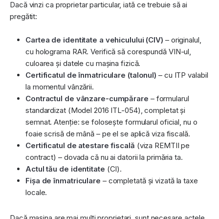
Dacă vinzi ca proprietar particular, iată ce trebuie să ai
pregătit:
Cartea de identitate a vehiculului (CIV)
– originalul,
cu holograma RAR. Verifică să corespundă VIN-ul,
culoarea și datele cu mașina fizică.
Certificatul de înmatriculare (talonul)
– cu ITP valabil
la momentul vânzării.
Contractul de vânzare-cumpărare
– formularul
standardizat (Model 2016 ITL-054), completat și
semnat. Atenție: se folosește formularul oficial, nu o
foaie scrisă de mână – pe el se aplică viza fiscală.
Certificatul de atestare fiscală
(viza REMTII pe
contract) – dovada că nu ai datorii la primăria ta.
Actul tău de identitate
(CI).
Fișa de înmatriculare
– completată și vizată la taxe
locale.
Dacă mașina are mai mulți proprietari, sunt necesare actele