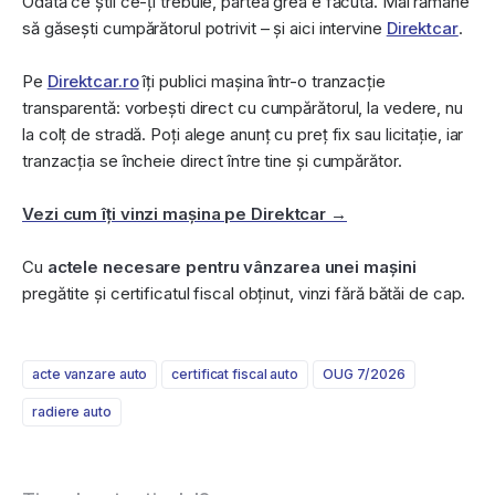
Odată ce știi ce-ți trebuie, partea grea e făcută. Mai rămâne
să găsești cumpărătorul potrivit – și aici intervine
Direktcar
.
Pe
Direktcar.ro
îți publici mașina într-o tranzacție
transparentă: vorbești direct cu cumpărătorul, la vedere, nu
la colț de stradă. Poți alege anunț cu preț fix sau licitație, iar
tranzacția se încheie direct între tine și cumpărător.
Vezi cum îți vinzi mașina pe Direktcar →
Cu
actele necesare pentru vânzarea unei mașini
pregătite și certificatul fiscal obținut, vinzi fără bătăi de cap.
acte vanzare auto
certificat fiscal auto
OUG 7/2026
radiere auto