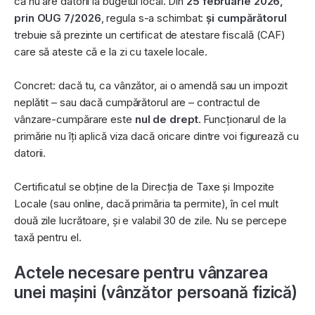
că nu are datorii la bugetul local. Din
25 februarie 2026,
prin OUG 7/2026
, regula s-a schimbat:
și cumpărătorul
trebuie să prezinte un certificat de atestare fiscală (CAF)
care să ateste că e la zi cu taxele locale.
Concret: dacă tu, ca vânzător, ai o amendă sau un impozit
neplătit – sau dacă cumpărătorul are – contractul de
vânzare-cumpărare este
nul de drept
. Funcționarul de la
primărie nu îți aplică viza dacă oricare dintre voi figurează cu
datorii.
Certificatul se obține de la Direcția de Taxe și Impozite
Locale (sau online, dacă primăria ta permite), în cel mult
două zile lucrătoare, și e valabil 30 de zile. Nu se percepe
taxă pentru el.
Actele necesare pentru vânzarea
unei mașini (vânzător persoană fizică)