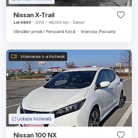
Nissan X-Trail
Lot 4840
2015
48,000 km
Diesel
Vânzător privat / Persoană fizică
Vrancea (Focsani)
Vizionarea s-a încheiat
Licitație încheiată
Nissan 100 NX