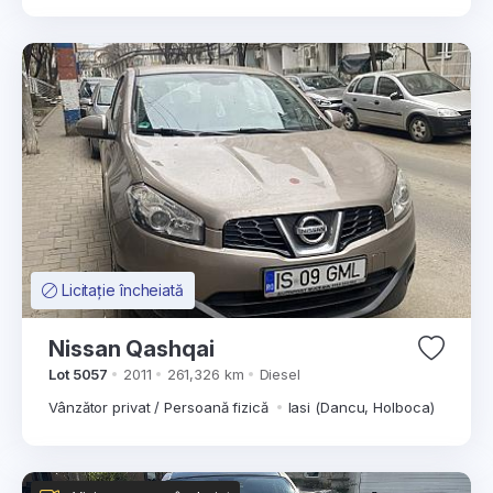
Licitație încheiată
Nissan Qashqai
Lot 5057
2011
261,326 km
Diesel
Vânzător privat / Persoană fizică
Iasi (Dancu, Holboca)