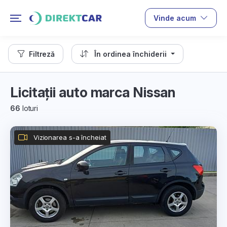
Vinde acum
Filtreză
În ordinea închiderii
Licitații auto marca Nissan
66
loturi
Vizionarea s-a încheiat