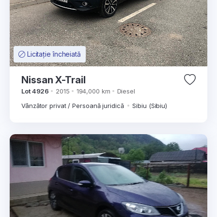
Licitație încheiată
Nissan X-Trail
Lot 4926
2015
194,000 km
Diesel
Vânzător privat / Persoană juridică
Sibiu (Sibiu)