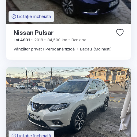
Licitație încheiată
Nissan Pulsar
Lot 4901
2018
84,500 km
Benzina
Vânzător privat / Persoană fizică
Bacau (Moinesti)
Licitație încheiată