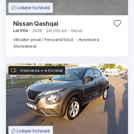
Licitație încheiată
Nissan Qashqai
Lot 5114
2008
241,000 km
Diesel
Vânzător privat / Persoană fizică
Hunedoara
(Hunedoara)
Vizionarea s-a încheiat
Licitație încheiată