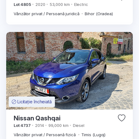
Lot 4805
2020
53,000 km
Electric
Vânzător privat / Persoană juridică
Bihor (Oradea)
Licitație încheiată
Nissan Qashqai
Lot 4737
2014
99,000 km
Diesel
Vânzător privat / Persoană fizică
Timis (Lugoj)