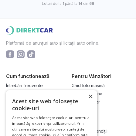
Loturi de la
1
până la
14
din
66
Platformă de anunțuri auto și licitații auto online.
Cum funcționează
Pentru Vânzători
Întrebări frecvente
Ghid foto mașină
Cum cumpăr la licitație?
Vinde-ți mașina
×
Acest site web folosește
Cum vând la licitație?
Devino dealer
cookie-uri
Acest site web folosește cookie-uri pentru a
Link-uri utile
Compania
îmbunătăți experiența utilizatorului. Prin
utilizarea site-ului nostru web, sunteți de
Informații utile vizionare
Termeni și condiții
acord cu toate cookie-urile în conformitate