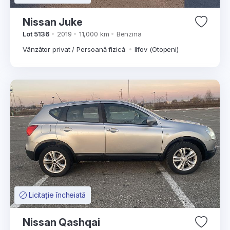
Nissan Juke
Lot 5136
2019
11,000 km
Benzina
Vânzător privat / Persoană fizică
Ilfov (Otopeni)
Licitație încheiată
Nissan Qashqai