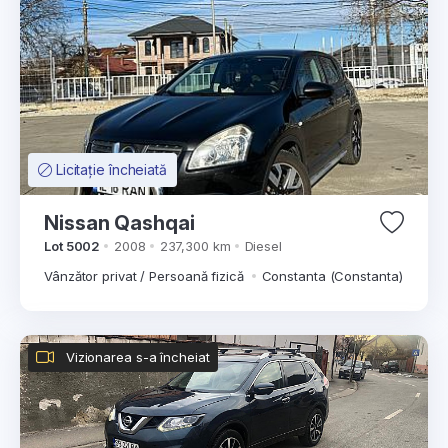
Licitație încheiată
Nissan Qashqai
Lot 5002
2008
237,300 km
Diesel
Vânzător privat / Persoană fizică
Constanta (Constanta)
Vizionarea s-a încheiat