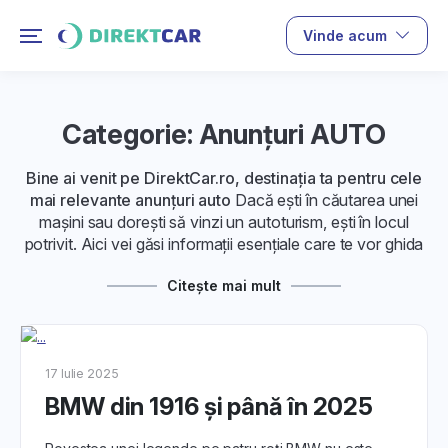
Vinde acum
Categorie: Anunțuri AUTO
Bine ai venit pe DirektCar.ro, destinația ta pentru cele
mai relevante anunțuri auto
Dacă ești în căutarea unei
mașini sau dorești să vinzi un autoturism, ești în locul
potrivit. Aici vei găsi informații esențiale care te vor ghida
pas cu pas prin toate aspectele acestei experiențe auto.
Citește mai mult
1. Despre Anunțurile Auto:
Descoperă ce presupune publicarea unui anunț auto sau
achiziționarea unei masini cu ajutorul anunțurilor auto. De
17 Iulie 2025
la înțelegerea pieței și cum funcționează listările, la
BMW din 1916 și până în 2025
avantaje și dezavantaje, îți oferim informațiile necesare
pentru a lua deciziile corecte.