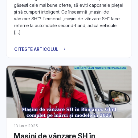
găsești cele mai bune oferte, să eviți capcanele pieței
și să cumperi inteligent. Ce înseamnă „mașini de
vânzare SH”? Termenul „mașini de vânzare SH” face
referire la automobile second-hand, adică vehicule
[…]
CITESTE ARTICOLUL
13 Iunie 2025
Mașini de vânzare SH în