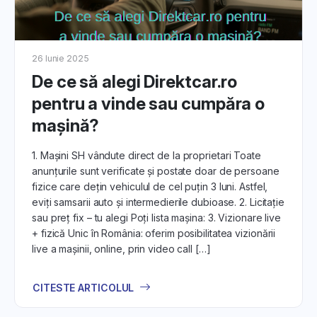
26 Iunie 2025
De ce să alegi Direktcar.ro
pentru a vinde sau cumpăra o
mașină?
1. Mașini SH vândute direct de la proprietari Toate
anunțurile sunt verificate și postate doar de persoane
fizice care dețin vehiculul de cel puțin 3 luni. Astfel,
eviți samsarii auto și intermedierile dubioase. 2. Licitație
sau preț fix – tu alegi Poți lista mașina: 3. Vizionare live
+ fizică Unic în România: oferim posibilitatea vizionării
live a mașinii, online, prin video call […]
CITESTE ARTICOLUL