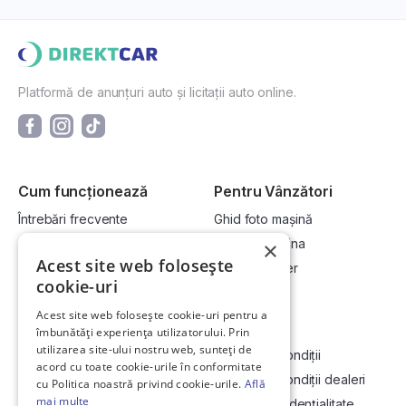
Platformă de anunțuri auto și licitații auto online.
Cum funcționează
Pentru Vânzători
Întrebări frecvente
Ghid foto mașină
Cum cumpăr la licitație?
Vinde-ți mașina
×
Acest site web folosește
Cum vând la licitație?
Devino dealer
cookie-uri
Acest site web folosește cookie-uri pentru a
Link-uri utile
Compania
îmbunătăți experiența utilizatorului. Prin
utilizarea site-ului nostru web, sunteți de
Informații utile vizionare
Termeni și condiții
acord cu toate cookie-urile în conformitate
Contact
Termeni și condiții dealeri
cu Politica noastră privind cookie-urile.
Află
mai multe
Soluționarea Online a litigiilor
Politică confidențialitate