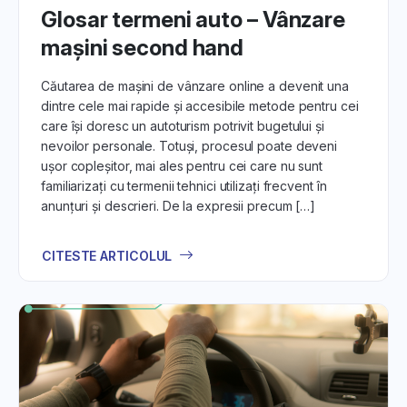
Glosar termeni auto – Vânzare
5. Verificarea și Evaluarea Mașinii:
mașini second hand
Pentru a garanta o tranzacție de succes, punem la
dispoziție ghiduri de verificare și evaluare a
Căutarea de mașini de vânzare online a devenit una
autoturismelor. Descoperă importanța unei inspecții
dintre cele mai rapide și accesibile metode pentru cei
detaliate, inclusiv la nivel de caroserie, mecanică și
care își doresc un autoturism potrivit bugetului și
documente, fie că achiziționezi sau vinzi.
nevoilor personale. Totuși, procesul poate deveni
ușor copleșitor, mai ales pentru cei care nu sunt
6. Asistență și Resurse Suplimentare:
familiarizați cu termenii tehnici utilizați frecvent în
anunțuri și descrieri. De la expresii precum […]
Echipa noastră de asistență este gata să te ajute la
fiecare pas al tranzacției. În plus, îți oferim acces la
articole și resurse suplimentare, astfel încât să te simți
CITESTE ARTICOLUL
încrezător și informat în deciziile tale.
Cu
DirektCar.ro
, experiența în lumea anunțurilor auto este
mai simplă și mai accesibilă ca niciodată. Fii pregătit să
găsești sau să vinzi mașina visurilor tale cu ajutorul
nostru!