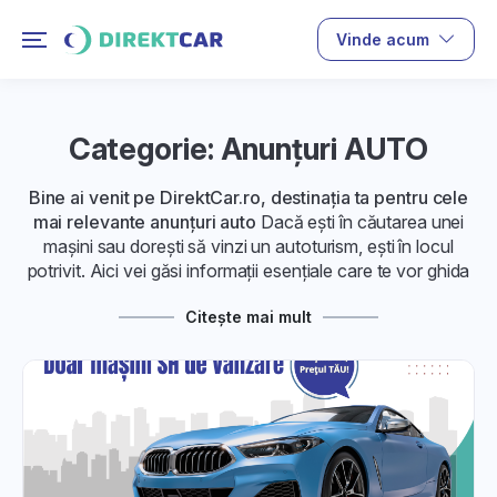
Vinde acum
Categorie: Anunțuri AUTO
Bine ai venit pe DirektCar.ro, destinația ta pentru cele
mai relevante anunțuri auto
Dacă ești în căutarea unei
mașini sau dorești să vinzi un autoturism, ești în locul
potrivit. Aici vei găsi informații esențiale care te vor ghida
pas cu pas prin toate aspectele acestei experiențe auto.
Citește mai mult
1. Despre Anunțurile Auto:
Descoperă ce presupune publicarea unui anunț auto sau
achiziționarea unei masini cu ajutorul anunțurilor auto. De
la înțelegerea pieței și cum funcționează listările, la
avantaje și dezavantaje, îți oferim informațiile necesare
pentru a lua deciziile corecte.