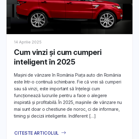
5. Verificarea și Evaluarea Mașinii:
Pentru a garanta o tranzacție de succes, punem la
dispoziție ghiduri de verificare și evaluare a
autoturismelor. Descoperă importanța unei inspecții
detaliate, inclusiv la nivel de caroserie, mecanică și
14 Aprilie 2025
documente, fie că achiziționezi sau vinzi.
Cum vinzi și cum cumperi
inteligent în 2025
6. Asistență și Resurse Suplimentare:
Echipa noastră de asistență este gata să te ajute la
Mașini de vânzare în România Piața auto din România
fiecare pas al tranzacției. În plus, îți oferim acces la
este într-o continuă schimbare. Fie că vrei să cumperi
articole și resurse suplimentare, astfel încât să te simți
sau să vinzi, este important să înțelegi cum
încrezător și informat în deciziile tale.
funcționează lucrurile pentru a face o alegere
inspirată și profitabilă. În 2025, mașinile de vânzare nu
Cu
DirektCar.ro
, experiența în lumea anunțurilor auto este
mai sunt doar o chestiune de noroc, ci de informare,
mai simplă și mai accesibilă ca niciodată. Fii pregătit să
timing și decizii inteligente. Indiferent […]
găsești sau să vinzi mașina visurilor tale cu ajutorul
nostru!
CITESTE ARTICOLUL