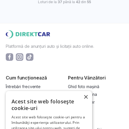
Loturi de la
37
până la
42
din
55
Platformă de anunțuri auto și licitații auto online.
Cum funcționează
Pentru Vânzători
Întrebări frecvente
Ghid foto mașină
Cum cumpăr la licitație?
Vinde-ți mașina
×
Acest site web folosește
Cum vând la licitație?
Devino dealer
cookie-uri
Acest site web folosește cookie-uri pentru a
Link-uri utile
Compania
îmbunătăți experiența utilizatorului. Prin
utilizarea site-ului nostru web, sunteți de