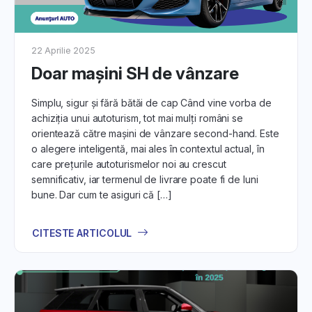
2. Platforma Auto DirektCar.ro:
Familiarizează-te cu platforma noastră și descoperă cum
22 Aprilie 2025
să te înregistrezi, cum să folosești eficient filtrele de
Doar mașini SH de vânzare
căutare, să salvezi anunțuri și să contactezi rapid
vânzătorii. DirektCar.ro este ușor de utilizat și îți pune la
Simplu, sigur și fără bătăi de cap Când vine vorba de
dispoziție toate instrumentele necesare.
achiziția unui autoturism, tot mai mulți români se
3. Sfaturi pentru Cumpărători:
orientează către mașini de vânzare second-hand. Este
o alegere inteligentă, mai ales în contextul actual, în
Învață cum să găsești mașina potrivită pentru tine. De la
care prețurile autoturismelor noi au crescut
evaluarea anunțurilor auto și identificarea celor mai bune
semnificativ, iar termenul de livrare poate fi de luni
oferte, până la pașii implicați în
procesul de cumpărare
bune. Dar cum te asiguri că […]
și verificarea istoricului mașinii, vei fi pregătit pentru o
experiență de achiziție reușită.
CITESTE ARTICOLUL
4. Sfaturi pentru Vânzători:
Pentru cei care vor să vândă o mașină, oferim sfaturi
despre pregătirea anunțului ideal, stabilirea unui preț
corect și cum să creezi o descriere atrăgătoare.