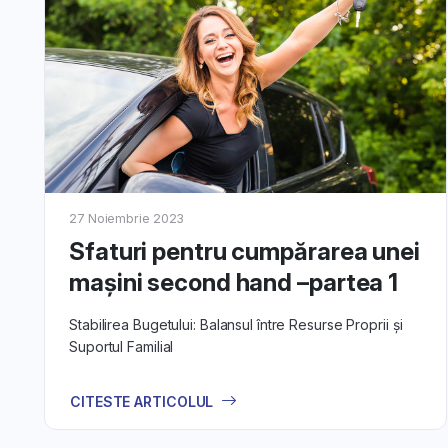
Află det
înregistra
27 Noiembrie 2023
Pentru c
Sfaturi pentru cumpărarea unei
achiziție.
mașini second hand –partea 1
Stabilirea Bugetului: Balansul între Resurse Proprii și
Suportul Familial
Pentru v
pentru li
CITESTE ARTICOLUL