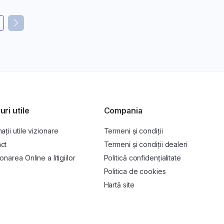
le oferă
de orice
e pe tot
ți completa
uri utile
Compania
ații utile vizionare
Termeni și condiții
uto, cu
ct
Termeni și condiții dealeri
onarea Online a litigiilor
Politică confidențialitate
P
Politica de cookies
Hartă site