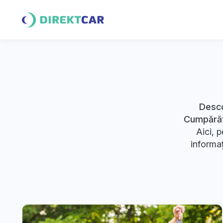
Desco
Cumpărăto
Aici, 
informaț
cumpărători
Explorea
principii