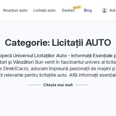
NOU
Anunțuri auto
Licitații auto
Dealeri
Blog
Aut
Categorie: Licitații AUTO
peră Universul Licitațiilor Auto - Informații Esențiale 
ri și Vânzători
Bun venit în fascinantul univers al licitaț
pe DirektCar.ro, aducem împreună pasionații de mașini și
ii relevante pentru licitațiile auto. Află informații esenția
 și vânzători, astfel încât să te simți pregătit pentru fi
Citește mai mult
această călătorie.
1. Despre Licitații Auto:
ză conceptul de
licitații auto
și modul în care funcționea
le de bază la avantajele implicate, descoperă de ce acea