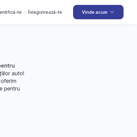
entifică-te
Înregistrează-te
Vinde acum
pentru
iilor auto!
 oferim
le pentru
ecare pas în
ză. De la
stă metodă