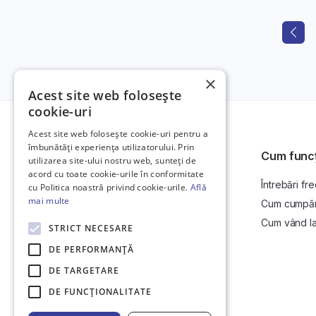
Indifer
sfaturi
×
Acest site web folosește
cookie-uri
Descope
Acest site web folosește cookie-uri pentru a
parcursul 
îmbunătăți experiența utilizatorului. Prin
Cum func
utilizarea site-ului nostru web, sunteți de
acord cu toate cookie-urile în conformitate
Întrebări fr
Platformă de anunțuri auto și licitații
cu Politica noastră privind cookie-urile.
Află
Fii pr
auto online.
mai multe
Cum cumpăr l
Cum vând la 
STRICT NECESARE
DE PERFORMANȚĂ
DE TARGETARE
DE FUNCŢIONALITATE