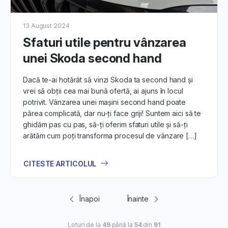
13 August 2024
Sfaturi utile pentru vânzarea
unei Skoda second hand
Dacă te-ai hotărât să vinzi Skoda ta second hand și
vrei să obții cea mai bună ofertă, ai ajuns în locul
potrivit. Vânzarea unei mașini second hand poate
părea complicată, dar nu-ți face griji! Suntem aici să te
ghidăm pas cu pas, să-ți oferim sfaturi utile și să-ți
arătăm cum poți transforma procesul de vânzare […]
CITESTE ARTICOLUL
Înapoi
Înainte
Loturi de la
49
până la
54
din
91