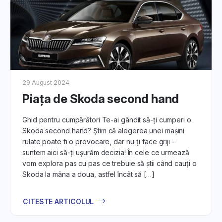
5. Inspectarea și Evaluarea Mașinii:
Indiferent de perspectiva ta (cumpărător sau vânzător),
articolele oferă sfaturi privind importanța inspecției
detaliate a mașinii înainte de orice tranzacție.
6. Asistență și Resurse Adiționale:
29 August 2024
Descoperă cum echipa noastră de asistență poate să te
Piața de Skoda second hand
sprijine pe tot parcursul procesului. Ai acces și la resurse
suplimentare pentru a-ți completa cunoștințele și a face
Ghid pentru cumpărători Te-ai gândit să-ți cumperi o
alegeri informate.
Skoda second hand? Știm că alegerea unei mașini
rulate poate fi o provocare, dar nu-ți face griji –
Fii pregătit pentru o experiență completă în lumea
suntem aici să-ți ușurăm decizia! În cele ce urmează
licitațiilor auto, cu
DirektCar.ro
!
vom explora pas cu pas ce trebuie să știi când cauți o
Skoda la mâna a doua, astfel încât să […]
CITESTE ARTICOLUL