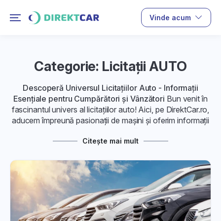
Vinde acum
Categorie: Licitații AUTO
Descoperă Universul Licitațiilor Auto - Informații
Esențiale pentru Cumpărători și Vânzători
Bun venit în
fascinantul univers al licitațiilor auto! Aici, pe DirektCar.ro,
aducem împreună pasionații de mașini și oferim informații
relevante pentru licitațiile auto. Află informații esențiale
Citește mai mult
pentru cumpărători și vânzători, astfel încât să te simți
pregătit pentru fiecare pas în această călătorie.
1. Despre Licitații Auto:
Explorează conceptul de
licitații auto
și modul în care
funcționează. De la principiile de bază la avantajele
implicate, descoperă de ce această metodă de