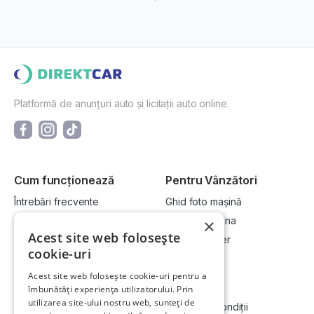
Platformă de anunțuri auto și licitații auto online.
Cum funcționează
Pentru Vânzători
Întrebări frecvente
Ghid foto mașină
Cum cumpăr la licitație?
Vinde-ți mașina
×
Acest site web folosește
Cum vând la licitație?
Devino dealer
cookie-uri
Acest site web folosește cookie-uri pentru a
Link-uri utile
Compania
îmbunătăți experiența utilizatorului. Prin
utilizarea site-ului nostru web, sunteți de
Informații utile vizionare
Termeni și condiții