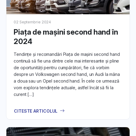
tranzacționare devine tot mai populară.
2. Platforma Auto DirektCar.ro:
02 Septembrie 2024
Află detalii despre platforma noastră, cu accent pe
Piața de mașini second hand în
funcționalități precum înregistrarea, navigarea prin oferte
și participarea la licitații. Descoperă cum să profiți la
2024
maximum de toate resursele oferite.
Tendințe și recomandări Piața de mașini second hand
3. Procesul de
Cumpărare
:
continuă să fie una dintre cele mai interesante și pline
de oportunități pentru cumpărători, fie că vorbim
Pentru cumpărători, oferim informații despre pașii implicați
despre un Volkswagen second hand, un Audi la mâna
în procesul de achiziție. De la explorarea ofertelor până la
a doua sau un Opel second hand. În cele ce urmează
finalizarea tranzacției, vei învăța cum să navighezi cu
vom explora tendințele actuale, astfel încât să fii la
succes în lumea licitațiilor auto.
curent […]
4. Procesul de
Vânzare
:
CITESTE ARTICOLUL
Pentru vânzători, articolele detaliază cum să își
pregătească mașinile SH pentru licitație, să stabilească
prețul corect și să interacționeze eficient cu potențialii
cumpărători.