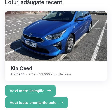
Loturi adăugate recent
Kia Ceed
Lot 5294
2019
53,000 km
Benzina
Vezi toate licitațiile
Vezi toate anunțurile auto