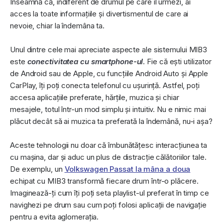
Înseamnă că, indiferent de drumul pe care îl urmezi, ai
acces la toate informațiile și divertismentul de care ai
nevoie, chiar la îndemâna ta.
Unul dintre cele mai apreciate aspecte ale sistemului MIB3
este
conectivitatea cu smartphone-ul
. Fie că ești utilizator
de Android sau de Apple, cu funcțiile Android Auto și Apple
CarPlay, îți poți conecta telefonul cu ușurință. Astfel, poți
accesa aplicațiile preferate, hărțile, muzica și chiar
mesajele, totul într-un mod simplu și intuitiv. Nu e nimic mai
plăcut decât să ai muzica ta preferată la îndemână, nu-i așa?
Aceste tehnologii nu doar că îmbunătățesc interacțiunea ta
cu mașina, dar și aduc un plus de distracție călătoriilor tale.
De exemplu, un
Volkswagen Passat la mâna a doua
echipat cu MIB3 transformă fiecare drum într-o plăcere.
Imaginează-ți cum îți poți seta playlist-ul preferat în timp ce
navighezi pe drum sau cum poți folosi aplicații de navigație
pentru a evita aglomerația.