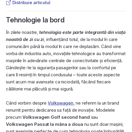
Distribuie articolul
Tehnologie la bord
În zilele noastre,
tehnologia este parte integrantă din viața
noastră de zi cu zi
, influențând totul, de la modul în care
comunicăm până la modul în care ne deplasăm. Când vine
vorba de industria auto, inovațiile tehnologice au transformat
mașinile în adevărate centrale de conectivitate și eficiență.
Gândește-te la siguranța pasagerilor sau la confortul pe
care îl resimți în timpul condusului – toate aceste aspecte
sunt acum mai avansate ca niciodată, făcând fiecare
călătorie mai plăcută și mai sigură.
Când vorbim despre
Volkswagen
, ne referim la un brand
renumit pentru dedicarea sa față de inovație. Modelele
precum
Volkswagen Golf second hand
sau
Volkswagen Passat la mâna a doua
nu sunt doar mașini;
sunt exemple perfecte de cum tehnologia poate îmbunătăți