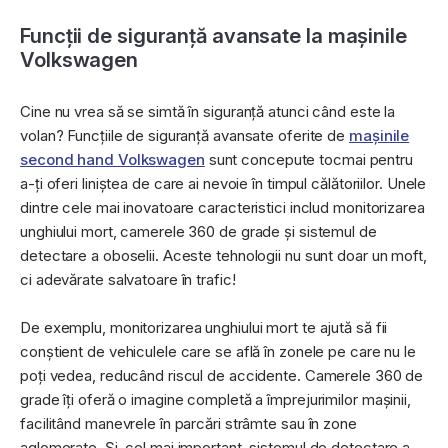
Funcții de siguranță avansate la maşinile
Volkswagen
Cine nu vrea să se simtă în siguranță atunci când este la
volan? Funcțiile de siguranță avansate oferite de
mașinile
second hand Volkswagen
sunt concepute tocmai pentru
a-ți oferi liniștea de care ai nevoie în timpul călătoriilor. Unele
dintre cele mai inovatoare caracteristici includ monitorizarea
unghiului mort, camerele 360 de grade și sistemul de
detectare a oboselii. Aceste tehnologii nu sunt doar un moft,
ci adevărate salvatoare în trafic!
De exemplu, monitorizarea unghiului mort te ajută să fii
conștient de vehiculele care se află în zonele pe care nu le
poți vedea, reducând riscul de accidente. Camerele 360 de
grade îți oferă o imagine completă a împrejurimilor mașinii,
facilitând manevrele în parcări strâmte sau în zone
aglomerate. Și, cel mai important, sistemul de detectare a