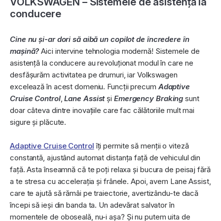
VOLKSWAGEN – Sistemele de asistență la
conducere
Cine nu și-ar dori să aibă un copilot de încredere în
mașină?
Aici intervine tehnologia modernă! Sistemele de
asistență la conducere au revoluționat modul în care ne
desfășurăm activitatea pe drumuri, iar Volkswagen
excelează în acest domeniu. Funcții precum
Adaptive
Cruise Control
,
Lane Assist
și
Emergency Braking
sunt
doar câteva dintre inovațiile care fac călătoriile mult mai
sigure și plăcute.
Adaptive Cruise Control
îți permite să menții o viteză
constantă, ajustând automat distanța față de vehiculul din
față. Asta înseamnă că te poți relaxa și bucura de peisaj fără
a te stresa cu accelerația și frânele. Apoi, avem Lane Assist,
care te ajută să rămâi pe traiectorie, avertizându-te dacă
începi să ieși din banda ta. Un adevărat salvator în
momentele de oboseală, nu-i așa? Și nu putem uita de