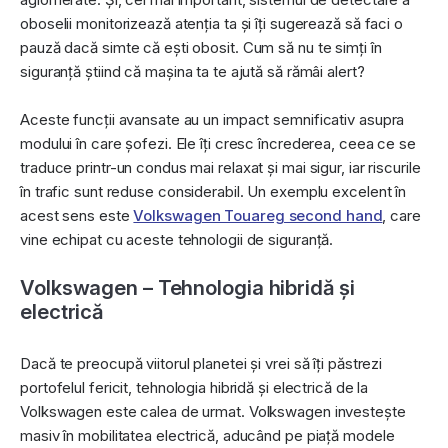
oboselii monitorizează atenția ta și îți sugerează să faci o
pauză dacă simte că ești obosit. Cum să nu te simți în
siguranță știind că mașina ta te ajută să rămâi alert?
Aceste funcții avansate au un impact semnificativ asupra
modului în care șofezi. Ele îți cresc încrederea, ceea ce se
traduce printr-un condus mai relaxat și mai sigur, iar riscurile
în trafic sunt reduse considerabil. Un exemplu excelent în
acest sens este
Volkswagen Touareg second hand
, care
vine echipat cu aceste tehnologii de siguranță.
Volkswagen – Tehnologia hibridă și
electrică
Dacă te preocupă viitorul planetei și vrei să îți păstrezi
portofelul fericit, tehnologia hibridă și electrică de la
Volkswagen este calea de urmat. Volkswagen investește
masiv în mobilitatea electrică, aducând pe piață modele