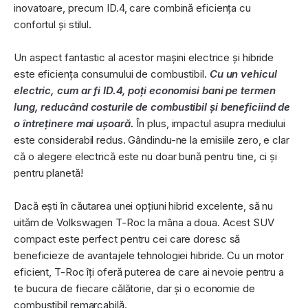
inovatoare, precum ID.4, care combină eficiența cu
confortul și stilul.
Un aspect fantastic al acestor mașini electrice și hibride
este eficiența consumului de combustibil.
Cu un vehicul
electric, cum ar fi ID.4, poți economisi bani pe termen
lung, reducând costurile de combustibil și beneficiind de
o întreținere mai ușoară.
În plus, impactul asupra mediului
este considerabil redus. Gândindu-ne la emisiile zero, e clar
că o alegere electrică este nu doar bună pentru tine, ci și
pentru planetă!
Dacă ești în căutarea unei opțiuni hibrid excelente, să nu
uităm de Volkswagen T-Roc la mâna a doua. Acest SUV
compact este perfect pentru cei care doresc să
beneficieze de avantajele tehnologiei hibride. Cu un motor
eficient, T-Roc îți oferă puterea de care ai nevoie pentru a
te bucura de fiecare călătorie, dar și o economie de
combustibil remarcabilă.