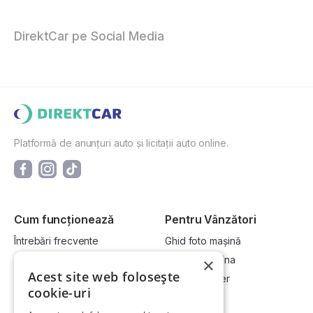
DirektCar pe Social Media
Platformă de anunțuri auto și licitații auto online.
Cum funcționează
Pentru Vânzători
Întrebări frecvente
Ghid foto mașină
Cum cumpăr la licitație?
Vinde-ți mașina
×
Acest site web folosește
Cum vând la licitație?
Devino dealer
cookie-uri