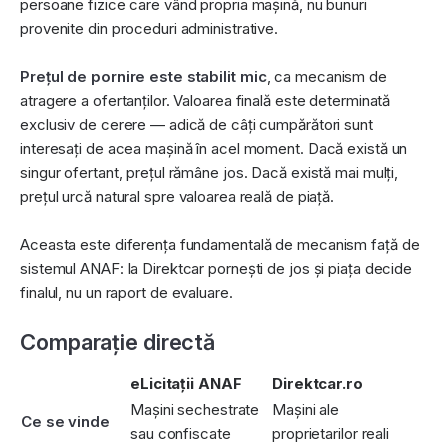
persoane fizice care vând propria mașină, nu bunuri
provenite din proceduri administrative.
Prețul de pornire este stabilit mic
, ca mecanism de
atragere a ofertanților. Valoarea finală este determinată
exclusiv de cerere — adică de câți cumpărători sunt
interesați de acea mașină în acel moment. Dacă există un
singur ofertant, prețul rămâne jos. Dacă există mai mulți,
prețul urcă natural spre valoarea reală de piață.
Aceasta este diferența fundamentală de mecanism față de
sistemul ANAF: la Direktcar pornești de jos și piața decide
finalul, nu un raport de evaluare.
Comparație directă
eLicitații ANAF
Direktcar.ro
Mașini sechestrate
Mașini ale
Ce se vinde
sau confiscate
proprietarilor reali