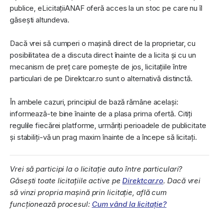
publice, eLicitațiiANAF oferă acces la un stoc pe care nu îl
găsești altundeva.
Dacă vrei să cumperi o mașină direct de la proprietar, cu
posibilitatea de a discuta direct înainte de a licita și cu un
mecanism de preț care pornește de jos, licitațiile între
particulari de pe Direktcar.ro sunt o alternativă distinctă.
În ambele cazuri, principiul de bază rămâne același:
informează-te bine înainte de a plasa prima ofertă. Citiți
regulile fiecărei platforme, urmăriți perioadele de publicitate
și stabiliți-vă un prag maxim înainte de a începe să licitați.
Vrei să participi la o licitație auto între particulari?
Găsești toate licitațiile active pe
Direktcar.ro
. Dacă vrei
să vinzi propria mașină prin licitație, află cum
funcționează procesul:
Cum vând la licitație?