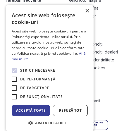
Întrebări frecvente
Ghid foto mașină
Cum cumpăr la licitație?
Vinde-ți mașina
×
Acest site web folosește
Cum vând la licitație?
Devino dealer
cookie-uri
Acest site web folosește cookie-uri pentru a
Link-uri utile
Compania
îmbunătăți experiența utilizatorului. Prin
utilizarea site-ului nostru web, sunteți de
Informații utile vizionare
Termeni și condiții
acord cu toate cookie-urile în conformitate
Contact
Termeni și condiții dealeri
cu Politica noastră privind cookie-urile.
Află
mai multe
Soluționarea Online a litigiilor
Politică confidențialitate
ANCP
Politica de cookies
STRICT NECESARE
Hartă site
DE PERFORMANȚĂ
DE TARGETARE
DE FUNCŢIONALITATE
Web Development by
Initial Commit
ACCEPTĂ TOATE
REFUZĂ TOT
© Copyright 2026 DirektCar
ARATĂ DETALIILE