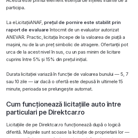
Acesta este primul element esențial de înțeles înainte de a
participa.
La eLicitațiiANAF,
prețul de pornire este stabilit prin
raport de evaluare
întocmit de un evaluator autorizat
ANEVAR. Practic, licitația începe de la valoarea de piață a
mașinii, nu de la un preț simbolic de atragere. Ofertanții pot
urca de la acest nivel în sus, cu un pas minim de licitare
cuprins între 5% și 15% din prețul inițial.
Durata licitației variază în funcție de valoarea bunului — 5, 7
sau 10 zile — iar dacă o ofertă este depusă în ultimele 15
minute, perioada se prelungește automat.
Cum funcționează licitațiile auto între
particulari pe Direktcar.ro
Licitațiile de pe Direktcar.ro funcționează după o logică
diferită. Mașinile sunt scoase la licitație de proprietarii lor —