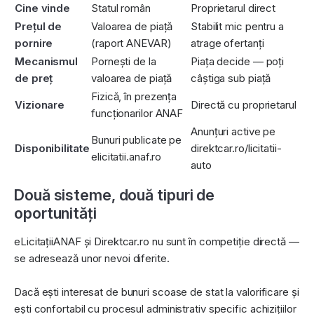
Cine vinde
Statul român
Proprietarul direct
Prețul de
Valoarea de piață
Stabilit mic pentru a
pornire
(raport ANEVAR)
atrage ofertanți
Mecanismul
Pornești de la
Piața decide — poți
de preț
valoarea de piață
câștiga sub piață
Fizică, în prezența
Vizionare
Directă cu proprietarul
funcționarilor ANAF
Anunțuri active pe
Bunuri publicate pe
Disponibilitate
direktcar.ro/licitatii-
elicitatii.anaf.ro
auto
Două sisteme, două tipuri de
oportunități
eLicitațiiANAF și Direktcar.ro nu sunt în competiție directă —
se adresează unor nevoi diferite.
Dacă ești interesat de bunuri scoase de stat la valorificare și
ești confortabil cu procesul administrativ specific achizițiilor