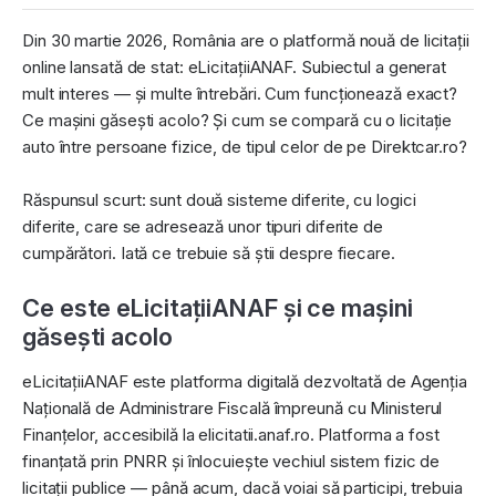
Din 30 martie 2026, România are o platformă nouă de licitații
online lansată de stat: eLicitațiiANAF. Subiectul a generat
mult interes — și multe întrebări. Cum funcționează exact?
Ce mașini găsești acolo? Și cum se compară cu o licitație
auto între persoane fizice, de tipul celor de pe Direktcar.ro?
Răspunsul scurt: sunt două sisteme diferite, cu logici
diferite, care se adresează unor tipuri diferite de
cumpărători. Iată ce trebuie să știi despre fiecare.
Ce este eLicitațiiANAF și ce mașini
găsești acolo
eLicitațiiANAF este platforma digitală dezvoltată de Agenția
Națională de Administrare Fiscală împreună cu Ministerul
Finanțelor, accesibilă la elicitatii.anaf.ro. Platforma a fost
finanțată prin PNRR și înlocuiește vechiul sistem fizic de
licitații publice — până acum, dacă voiai să participi, trebuia