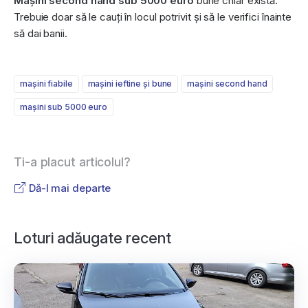
Mașini second hand sub 5000 euro
bune chiar există.
Trebuie doar să le cauți în locul potrivit și să le verifici înainte
să dai banii.
mașini fiabile
mașini ieftine și bune
mașini second hand
mașini sub 5000 euro
Ti-a placut articolul?
Dă-l mai departe
Loturi adăugate recent