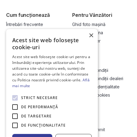
Cum funcționează
Pentru Vânzători
Întrebări frecvente
Ghid foto mașină
Cum cumpăr la licitație?
Vinde-ți mașina
×
Acest site web folosește
Cum vând la licitație?
Devino dealer
cookie-uri
Acest site web folosește cookie-uri pentru a
Link-uri utile
Compania
îmbunătăți experiența utilizatorului. Prin
utilizarea site-ului nostru web, sunteți de
Informații utile vizionare
Termeni și condiții
acord cu toate cookie-urile în conformitate
Contact
Termeni și condiții dealeri
cu Politica noastră privind cookie-urile.
Află
mai multe
Soluționarea Online a litigiilor
Politică confidențialitate
ANCP
Politica de cookies
STRICT NECESARE
Hartă site
DE PERFORMANȚĂ
DE TARGETARE
DE FUNCŢIONALITATE
Web Development by
Initial Commit