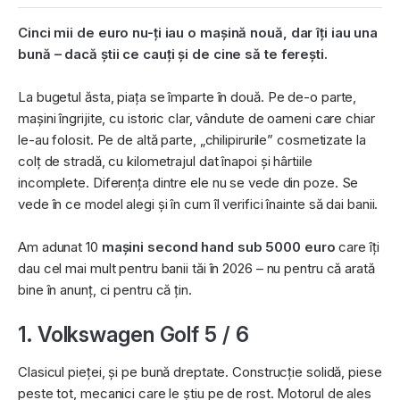
Cinci mii de euro nu-ți iau o mașină nouă, dar îți iau una
bună – dacă știi ce cauți și de cine sǎ te ferești.
La bugetul ăsta, piața se împarte în două. Pe de-o parte,
mașini îngrijite, cu istoric clar, vândute de oameni care chiar
le-au folosit. Pe de altă parte, „chilipirurile” cosmetizate la
colț de stradă, cu kilometrajul dat înapoi și hârtiile
incomplete. Diferența dintre ele nu se vede din poze. Se
vede în ce model alegi și în cum îl verifici înainte să dai banii.
Am adunat 10
mașini second hand sub 5000 euro
care îți
dau cel mai mult pentru banii tăi în 2026 – nu pentru că arată
bine în anunț, ci pentru că țin.
1. Volkswagen Golf 5 / 6
Clasicul pieței, și pe bună dreptate. Construcție solidă, piese
peste tot, mecanici care le știu pe de rost. Motorul de ales