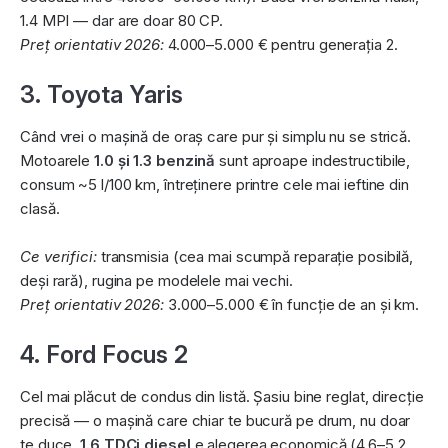
1.4 MPI — dar are doar 80 CP.
Preț orientativ 2026:
4.000–5.000 € pentru generația 2.
3. Toyota Yaris
Când vrei o mașină de oraș care pur și simplu nu se strică.
Motoarele
1.0 și 1.3 benzină
sunt aproape indestructibile,
consum ~5 l/100 km, întreținere printre cele mai ieftine din
clasă.
Ce verifici:
transmisia (cea mai scumpă reparație posibilă,
deși rară), rugina pe modelele mai vechi.
Preț orientativ 2026:
3.000–5.000 € în funcție de an și km.
4. Ford Focus 2
Cel mai plăcut de condus din listă. Șasiu bine reglat, direcție
precisă — o mașină care chiar te bucură pe drum, nu doar
te duce.
1.6 TDCi diesel
e alegerea economică (4,6–5,2