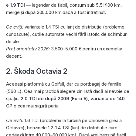
e
1.9 TDI
— legendar de fiabil, consum sub 5,5 l/100 km,
merge și după 300.000 km dacă a fost întreținut.
Ce eviți:
variantele 1.4 TSI cu lanț de distribuție (probleme
cunoscute), cutiile automate vechi fără istoric de schimburi
de ulei.
Preț orientativ 2026:
3.500–5.000 € pentru un exemplar
decent.
2. Škoda Octavia 2
Aceeași platformă cu Golfull, dar cu portbagaj de familie
(560 L). Cea mai practică alegere din listă dacă ai nevoie de
spațiu.
2.0 TDI de după 2009 (Euro 5), varianta de 140
CP
e cea mai sigură pariu.
Ce eviți:
1.6 TDI (probleme la turbină pe caroseria grea a
Octaviei), benzinele 1.2–1.4 TSI (lanț de distribuție care
cedează între 40.000–60.000 km). Dacă vrei benzină fiabil,