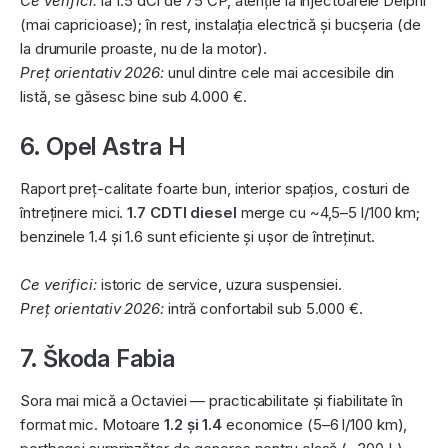
Ce verifici:
la 1.5 dCi de 75 CP, atenție la injectoarele Delphi
(mai capricioase); în rest, instalația electrică și bucșeria (de
la drumurile proaste, nu de la motor).
Preț orientativ 2026:
unul dintre cele mai accesibile din
listă, se găsesc bine sub 4.000 €.
6. Opel Astra H
Raport preț-calitate foarte bun, interior spațios, costuri de
întreținere mici.
1.7 CDTI diesel
merge cu ~4,5–5 l/100 km;
benzinele 1.4 și 1.6 sunt eficiente și ușor de întreținut.
Ce verifici:
istoric de service, uzura suspensiei.
Preț orientativ 2026:
intră confortabil sub 5.000 €.
7. Škoda Fabia
Sora mai mică a Octaviei — practicabilitate și fiabilitate în
format mic. Motoare
1.2 și 1.4
economice (5–6 l/100 km),