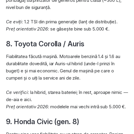
portbagaj surprinzător de generos pentru clasă (~300 L),
nivel bun de siguranță.
Ce eviți:
1.2 TSI din prima generație (lanț de distribuție).
Preț orientativ 2026:
se găsește bine sub 5.000 €.
8. Toyota Corolla / Auris
Fiabilitatea făcută mașină. Motoarele benzină 1.4 și 1.6 au
durabilitate dovedită, iar Auris-ul hibrid (unde-l prinzi în
buget) e și mai economic. Genul de mașină pe care o
cumperi și o uiți la service ani de zile.
Ce verifici:
la hibrid, starea bateriei; în rest, aproape nimic —
de-aia e aici.
Preț orientativ 2026:
modelele mai vechi intră sub 5.000 €.
9. Honda Civic (gen. 8)