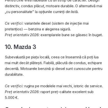
Pentru cine vrea fiabilitate cu un strop de caracter. Design
distinctiv, condus plăcut, motoare durabile. O alternativă mai
„cu personalitate” la opțiunile cuminți din listă.
Ce verifici:
variantele diesel (sistem de injecție mai
pretențios) — benzina e alegerea sigură.
Preț orientativ 2026:
exemplarele bune se găsesc în buget.
10. Mazda 3
Subevaluată pe piața locală, ceea ce înseamnă că poți lua
mai mult decât plătești. Fiabilă, plăcută de condus, echipare
decentă. Motoarele benzină și diesel sunt cunoscute pentru
durabilitate.
Ce verifici:
rugina pe modelele mai vechi, istoric de service.
Preț orientativ 2026:
raport preț-calitate excelent sub
5.000 €.