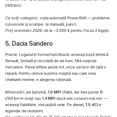
l/100 km).
Ce eviți categoric:
cutia automată PowerShift — probleme
cunoscute și scumpe. Ia manuală, punct.
Preț orientativ 2026:
de la ~3.500 € pentru Focus 2 îngrijit.
5. Dacia Sandero
Practic Loganul în format hatchback: aceeași bază tehnică
Renault, testată și reciclată de ani buni, fără surprize
mecanice. Piese ieftine peste tot, orice service din țară o
repară. Pentru cineva la prima mașină sau care vrea
cheltuieli minime, e alegerea rațională.
Motorizări:
pe benzină,
1.6 MPI
(fiabil, dar bea peste 10
l/100 km în oraș) sau
1.4 MPI
dacă vrei consum mai mic —
aceeași fiabilitate, mai puțină sete. Pe diesel,
1.5 dCi
e
legendar de rezistent.