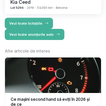
Kia Ceed
Lot 5294
2019
53,000 km
Benzina
Vezi toate licitațiile
Vezi toate anunțurile auto
Alte articole de interes
Ce mașini second hand să eviți în 2026 și
de ce