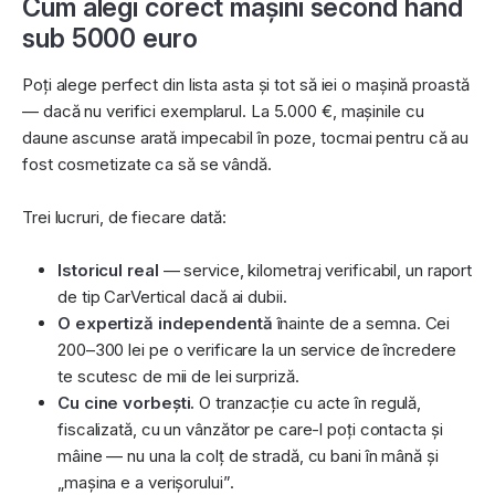
Cum alegi corect mașini second hand
sub 5000 euro
Poți alege perfect din lista asta și tot să iei o mașină proastă
— dacă nu verifici exemplarul. La 5.000 €, mașinile cu
daune ascunse arată impecabil în poze, tocmai pentru că au
fost cosmetizate ca să se vândă.
Trei lucruri, de fiecare dată:
Istoricul real
— service, kilometraj verificabil, un raport
de tip CarVertical dacă ai dubii.
O expertiză independentă
înainte de a semna. Cei
200–300 lei pe o verificare la un service de încredere
te scutesc de mii de lei surpriză.
Cu cine vorbești.
O tranzacție cu acte în regulă,
fiscalizată, cu un vânzător pe care-l poți contacta și
mâine — nu una la colț de stradă, cu bani în mână și
„mașina e a verișorului”.