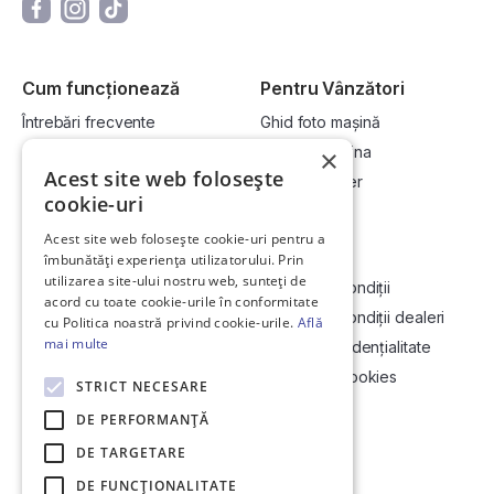
Cum funcționează
Pentru Vânzători
Întrebări frecvente
Ghid foto mașină
Cum cumpăr la licitație?
Vinde-ți mașina
×
Acest site web folosește
Cum vând la licitație?
Devino dealer
cookie-uri
Acest site web folosește cookie-uri pentru a
Link-uri utile
Compania
îmbunătăți experiența utilizatorului. Prin
utilizarea site-ului nostru web, sunteți de
Informații utile vizionare
Termeni și condiții
acord cu toate cookie-urile în conformitate
Contact
Termeni și condiții dealeri
cu Politica noastră privind cookie-urile.
Află
mai multe
Soluționarea Online a litigiilor
Politică confidențialitate
ANCP
Politica de cookies
STRICT NECESARE
Hartă site
DE PERFORMANȚĂ
DE TARGETARE
DE FUNCŢIONALITATE