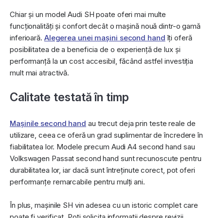
Chiar și un model Audi SH poate oferi mai multe
funcționalități și confort decât o mașină nouă dintr-o gamă
inferioară.
Alegerea unei mașini second hand
îți oferă
posibilitatea de a beneficia de o experiență de lux și
performanță la un cost accesibil, făcând astfel investiția
mult mai atractivă.
Calitate testată în timp
Mașinile second hand
au trecut deja prin teste reale de
utilizare, ceea ce oferă un grad suplimentar de încredere în
fiabilitatea lor. Modele precum Audi A4 second hand sau
Volkswagen Passat second hand sunt recunoscute pentru
durabilitatea lor, iar dacă sunt întreținute corect, pot oferi
performanțe remarcabile pentru mulți ani.
În plus, mașinile SH vin adesea cu un istoric complet care
poate fi verificat. Poți solicita informații despre revizii,