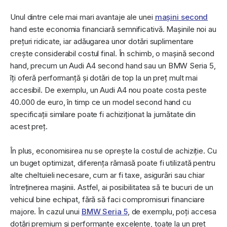
Unul dintre cele mai mari avantaje ale unei
mașini second
hand este economia financiară semnificativă. Mașinile noi au
prețuri ridicate, iar adăugarea unor dotări suplimentare
crește considerabil costul final. În schimb, o mașină second
hand, precum un Audi A4 second hand sau un BMW Seria 5,
îți oferă performanță și dotări de top la un preț mult mai
accesibil. De exemplu, un Audi A4 nou poate costa peste
40.000 de euro, în timp ce un model second hand cu
specificații similare poate fi achiziționat la jumătate din
acest preț.
În plus, economisirea nu se oprește la costul de achiziție. Cu
un buget optimizat, diferența rămasă poate fi utilizată pentru
alte cheltuieli necesare, cum ar fi taxe, asigurări sau chiar
întreținerea mașinii. Astfel, ai posibilitatea să te bucuri de un
vehicul bine echipat, fără să faci compromisuri financiare
majore. În cazul unui
BMW Seria 5
, de exemplu, poți accesa
dotări premium și performanțe excelente, toate la un preț