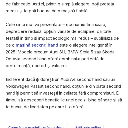
de fabricație. Astfel, printr-o simplă alegere, poți proteja
mediul și te poți bucura de o mașină fiabilă.
Cele cinci motive prezentate – economie financiară,
depreciere redusă, opțiuni variate de echipare, calitate
testată în timp și impact ecologic mai redus – subliniază de
ce o
mașină second hand
este o alegere inteligentă în
2025. Modele precum Audi SH, BMW Seria 5 sau Skoda
Octavia second hand oferă combinația perfectă de
performanță, confort și valoare.
Indiferent dacă îți dorești un Audi A4 second hand sau un
Volkswagen Passat second hand, opțiunile din piața second
hand îți permit să investești în calitate fără compromisuri. E
timpul să descoperi beneficiile unei decizii bine gândite și să
te bucuri de libertatea pe care ți-o oferă!
Cumpǎrare maşini la mâna a doua
Licitații auto online