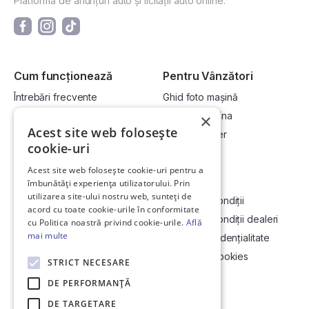
Platformă de anunțuri auto și licitații auto online.
Cum funcționează
Pentru Vânzători
Întrebări frecvente
Ghid foto mașină
Cum cumpăr la licitație?
Vinde-ți mașina
×
Acest site web folosește
Cum vând la licitație?
Devino dealer
cookie-uri
Acest site web folosește cookie-uri pentru a
Link-uri utile
Compania
îmbunătăți experiența utilizatorului. Prin
utilizarea site-ului nostru web, sunteți de
Informații utile vizionare
Termeni și condiții
acord cu toate cookie-urile în conformitate
Contact
Termeni și condiții dealeri
cu Politica noastră privind cookie-urile.
Află
mai multe
Soluționarea Online a litigiilor
Politică confidențialitate
ANCP
Politica de cookies
STRICT NECESARE
Hartă site
DE PERFORMANȚĂ
DE TARGETARE