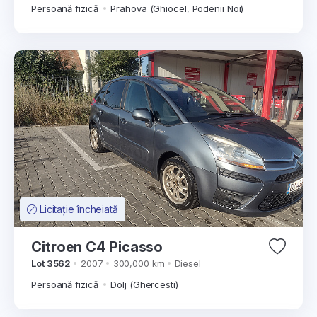
Persoană fizică
Prahova (Ghiocel, Podenii Noi)
Licitație încheiată
Citroen C4 Picasso
Lot 3562
2007
300,000 km
Diesel
Persoană fizică
Dolj (Ghercesti)