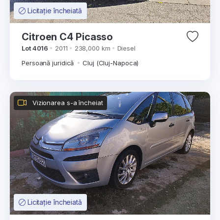
Licitație încheiată
Citroen C4 Picasso
Lot 4016
2011
238,000 km
Diesel
Persoană juridică
Cluj (Cluj-Napoca)
Vizionarea s-a încheiat
Licitație încheiată