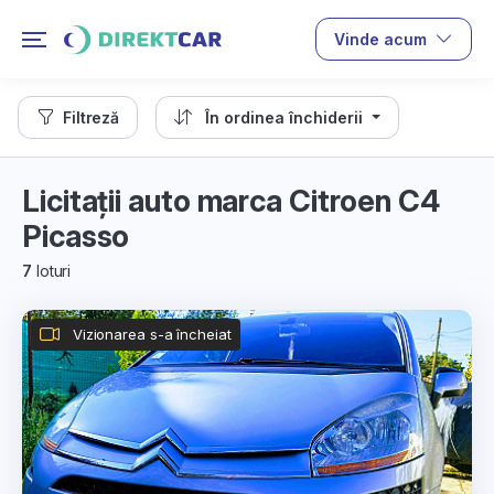
Vinde acum
Filtreză
În ordinea închiderii
Licitații auto marca Citroen C4
Picasso
7
loturi
Vizionarea s-a încheiat