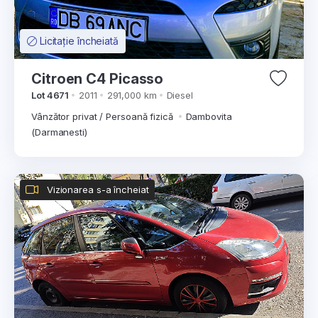
Licitație încheiată
Citroen C4 Picasso
Lot 4671
2011
291,000 km
Diesel
Vânzător privat / Persoană fizică
Dambovita
(Darmanesti)
Vizionarea s-a încheiat