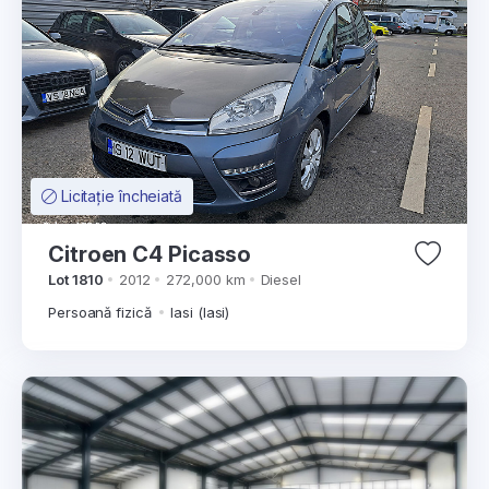
Licitație încheiată
Citroen C4 Picasso
Lot 1810
2012
272,000 km
Diesel
Persoană fizică
Iasi (Iasi)