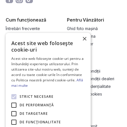
Cum funcționează
Pentru Vânzători
Întrebări frecvente
Ghid foto mașină
Cum cumpăr la licitație?
Vinde-ți mașina
×
Acest site web folosește
Cum vând la licitație?
Devino dealer
cookie-uri
Acest site web folosește cookie-uri pentru a
Link-uri utile
Compania
îmbunătăți experiența utilizatorului. Prin
utilizarea site-ului nostru web, sunteți de
Informații utile vizionare
Termeni și condiții
acord cu toate cookie-urile în conformitate
Contact
Termeni și condiții dealeri
cu Politica noastră privind cookie-urile.
Află
mai multe
Soluționarea Online a litigiilor
Politică confidențialitate
ANCP
Politica de cookies
STRICT NECESARE
Hartă site
DE PERFORMANȚĂ
DE TARGETARE
DE FUNCŢIONALITATE
Web Development by
Initial Commit