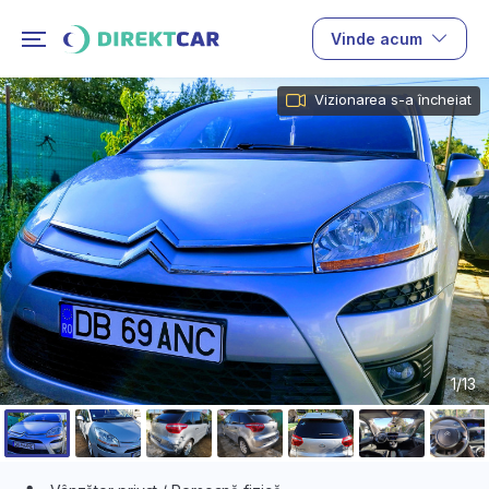
Vinde acum
Vizionarea s-a încheiat
1/13