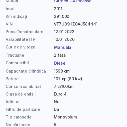
Model
Citroen C4 Picasso
Anul
2011
Km indicați
291,000
VIN
VF7UD9HZCAJ584441
Prima înmatriculare
12.01.2023
Valabilitate ITP
10.01.2026
Cutie de viteze
Manuală
Tracțiune
2 fata
Combustibil
Diesel
3
Capacitate cilindrică
1598 cm
Putere
107 cp (80 kw)
Consum combinat
7 L/100km
Clasa de emisii
Euro 4
Adblue
Nu
Filtru de particule
Da
Tip caroserie
Monovolum
Număr locuri
5