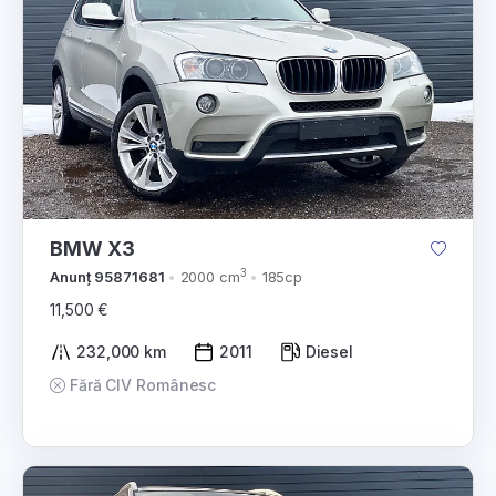
BMW X3
3
Anunț 95871681
2000 cm
185cp
11,500 €
232,000 km
2011
Diesel
Fără CIV Românesc