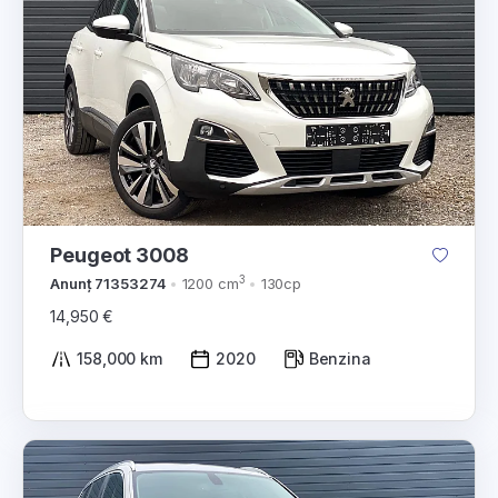
Peugeot 3008
3
Anunț 71353274
1200 cm
130cp
14,950 €
158,000 km
2020
Benzina