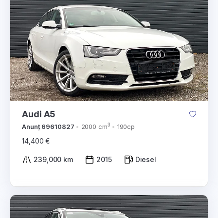
Audi A5
3
Anunț 69610827
2000 cm
190cp
14,400 €
239,000 km
2015
Diesel