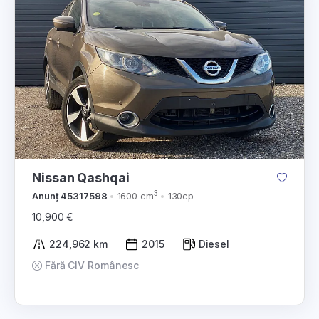
Nissan Qashqai
3
Anunț 45317598
1600 cm
130cp
10,900 €
224,962 km
2015
Diesel
Fără CIV Românesc