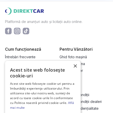
Platformă de anunțuri auto și licitații auto online.
Cum funcționează
Pentru Vânzători
Întrebări frecvente
Ghid foto mașină
Cum cumpăr la licitație?
Vinde-ți mașina
×
Acest site web folosește
Cum vând la licitație?
Devino dealer
cookie-uri
Acest site web folosește cookie-uri pentru a
Link-uri utile
Compania
îmbunătăți experiența utilizatorului. Prin
utilizarea site-ului nostru web, sunteți de
Informații utile vizionare
Termeni și condiții
acord cu toate cookie-urile în conformitate
Contact
Termeni și condiții dealeri
cu Politica noastră privind cookie-urile.
Află
mai multe
Soluționarea Online a litigiilor
Politică confidențialitate