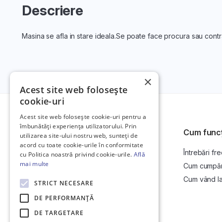
Descriere
Masina se afla in stare ideala.Se poate face procura sau con
×
Acest site web folosește
cookie-uri
Acest site web folosește cookie-uri pentru a
îmbunătăți experiența utilizatorului. Prin
Cum func
utilizarea site-ului nostru web, sunteți de
acord cu toate cookie-urile în conformitate
Întrebări fr
Platformă de anunțuri auto și licitații
cu Politica noastră privind cookie-urile.
Află
auto online.
mai multe
Cum cumpăr l
Cum vând la 
STRICT NECESARE
DE PERFORMANȚĂ
DE TARGETARE