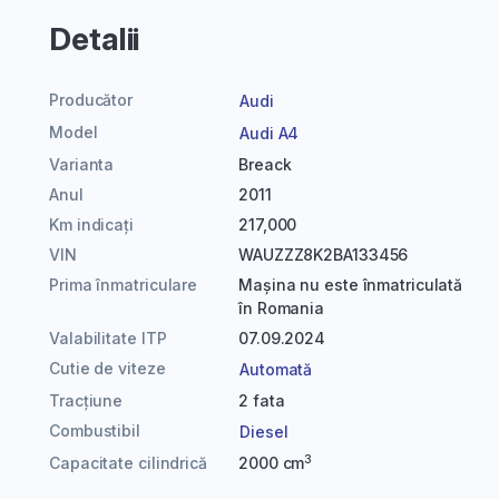
Detalii
Producător
Audi
Model
Audi A4
Varianta
Breack
Anul
2011
Km indicați
217,000
VIN
WAUZZZ8K2BA133456
Prima înmatriculare
Mașina nu este înmatriculată
în Romania
Valabilitate ITP
07.09.2024
Cutie de viteze
Automată
Tracțiune
2 fata
Combustibil
Diesel
3
Capacitate cilindrică
2000 cm