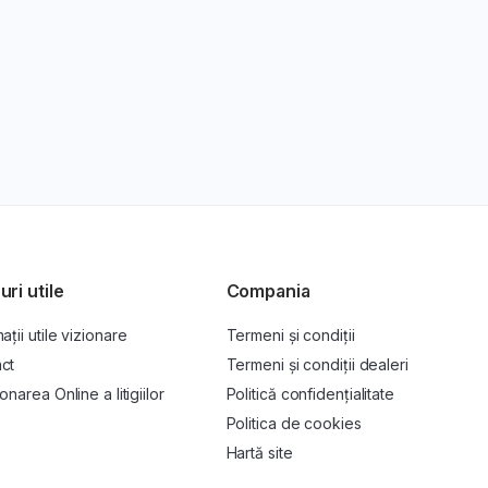
uri utile
Compania
ații utile vizionare
Termeni și condiții
ct
Termeni și condiții dealeri
onarea Online a litigiilor
Politică confidențialitate
P
Politica de cookies
Hartă site