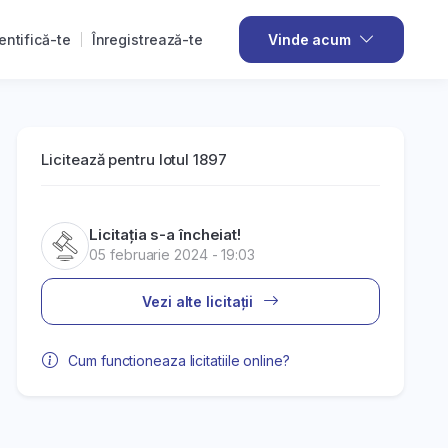
entifică-te
Înregistrează-te
Vinde acum
Licitează pentru lotul 1897
Licitația s-a încheiat!
05 februarie 2024 - 19:03
Vezi alte licitații
Cum functioneaza licitatiile online?