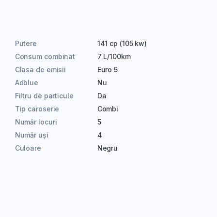
Putere
141 cp (105 kw)
Consum combinat
7 L/100km
Clasa de emisii
Euro 5
Adblue
Nu
Filtru de particule
Da
Tip caroserie
Combi
Număr locuri
5
Număr uși
4
Culoare
Negru