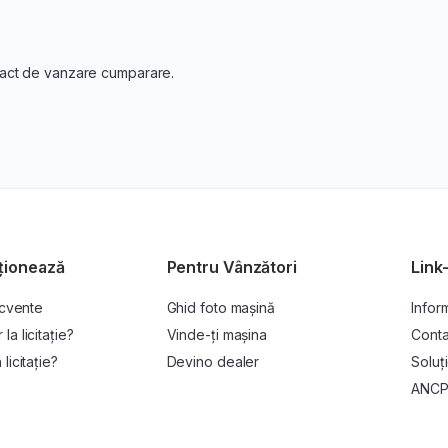
tract de vanzare cumparare.
ționează
Pentru Vânzători
Link-
ecvente
Ghid foto mașină
Inform
a licitație?
Vinde-ți mașina
Conta
licitație?
Devino dealer
Soluți
ANC