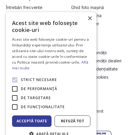
Întrebări frecvente
Ghid foto mașină
Cum cumpăr la licitație?
Vinde-ți mașina
×
Acest site web folosește
Cum vând la licitație?
Devino dealer
cookie-uri
Acest site web folosește cookie-uri pentru a
Link-uri utile
Compania
îmbunătăți experiența utilizatorului. Prin
utilizarea site-ului nostru web, sunteți de
Informații utile vizionare
Termeni și condiții
acord cu toate cookie-urile în conformitate
Contact
Termeni și condiții dealeri
cu Politica noastră privind cookie-urile.
Află
mai multe
Soluționarea Online a litigiilor
Politică confidențialitate
ANCP
Politica de cookies
STRICT NECESARE
Hartă site
DE PERFORMANȚĂ
DE TARGETARE
DE FUNCŢIONALITATE
Web Development by
Initial Commit
ACCEPTĂ TOATE
REFUZĂ TOT
© Copyright 2026 DirektCar
ARATĂ DETALIILE