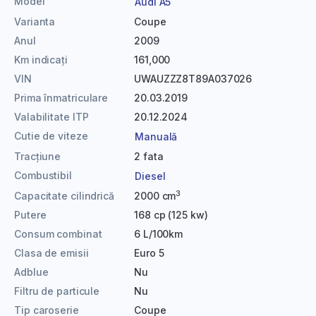
Model
Audi A5
Varianta
Coupe
Anul
2009
Km indicați
161,000
VIN
UWAUZZZ8T89A037026
Prima înmatriculare
20.03.2019
Valabilitate ITP
20.12.2024
Cutie de viteze
Manuală
Tracțiune
2 fata
Combustibil
Diesel
3
Capacitate cilindrică
2000 cm
Putere
168 cp (125 kw)
Consum combinat
6 L/100km
Clasa de emisii
Euro 5
Adblue
Nu
Filtru de particule
Nu
Tip caroserie
Coupe