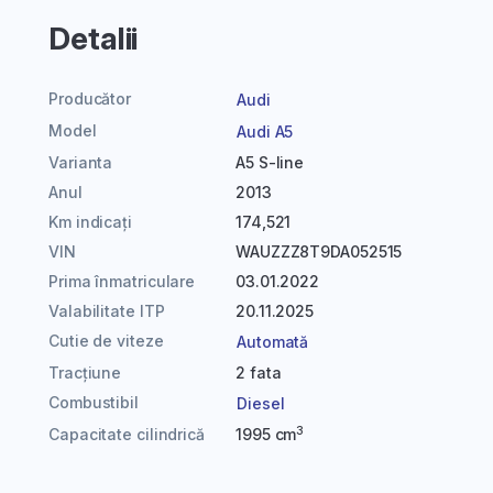
Detalii
Producător
Audi
Model
Audi A5
Varianta
A5 S-line
Anul
2013
Km indicați
174,521
VIN
WAUZZZ8T9DA052515
Prima înmatriculare
03.01.2022
Valabilitate ITP
20.11.2025
Cutie de viteze
Automată
Tracțiune
2 fata
Combustibil
Diesel
3
Capacitate cilindrică
1995 cm