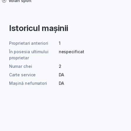
Volan sport
Istoricul mașinii
Proprietari anteriori
1
În posesia ultimului
nespecificat
proprietar
Numar chei
2
Carte service
DA
Mașină nefumatori
DA