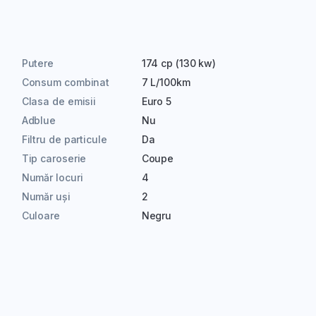
Putere
174 cp (130 kw)
Consum combinat
7 L/100km
Clasa de emisii
Euro 5
Adblue
Nu
Filtru de particule
Da
Tip caroserie
Coupe
Număr locuri
4
Număr uși
2
Culoare
Negru