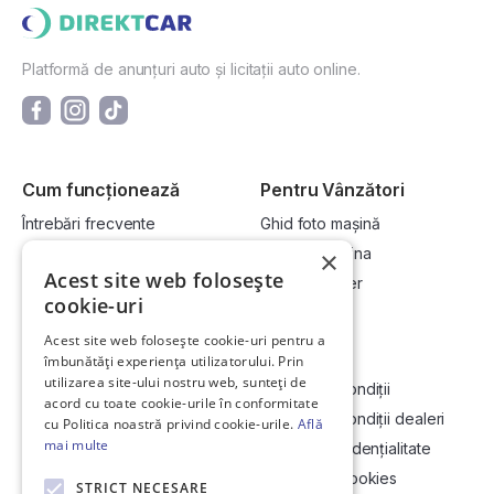
Platformă de anunțuri auto și licitații auto online.
Cum funcționează
Pentru Vânzători
Întrebări frecvente
Ghid foto mașină
Cum cumpăr la licitație?
Vinde-ți mașina
×
Acest site web folosește
Cum vând la licitație?
Devino dealer
cookie-uri
Acest site web folosește cookie-uri pentru a
Link-uri utile
Compania
îmbunătăți experiența utilizatorului. Prin
utilizarea site-ului nostru web, sunteți de
Informații utile vizionare
Termeni și condiții
acord cu toate cookie-urile în conformitate
Contact
Termeni și condiții dealeri
cu Politica noastră privind cookie-urile.
Află
mai multe
Soluționarea Online a litigiilor
Politică confidențialitate
ANCP
Politica de cookies
STRICT NECESARE