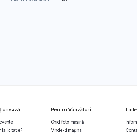
ționează
Pentru Vânzători
Link-
ecvente
Ghid foto mașină
Inform
a licitație?
Vinde-ți mașina
Conta