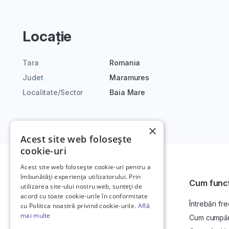
Locație
Tara
Romania
Judet
Maramures
Localitate/Sector
Baia Mare
×
Acest site web folosește
cookie-uri
Acest site web folosește cookie-uri pentru a
îmbunătăți experiența utilizatorului. Prin
Cum func
utilizarea site-ului nostru web, sunteți de
acord cu toate cookie-urile în conformitate
Întrebări fr
Platformă de anunțuri auto și licitații
cu Politica noastră privind cookie-urile.
Află
auto online.
mai multe
Cum cumpăr l