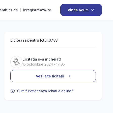
entifică-te
Înregistrează-te
Vinde acum
Licitează pentru lotul 3783
Licitația s-a încheiat!
15 octombrie 2024 - 17:05
Vezi alte licitații
Cum functioneaza licitatiile online?