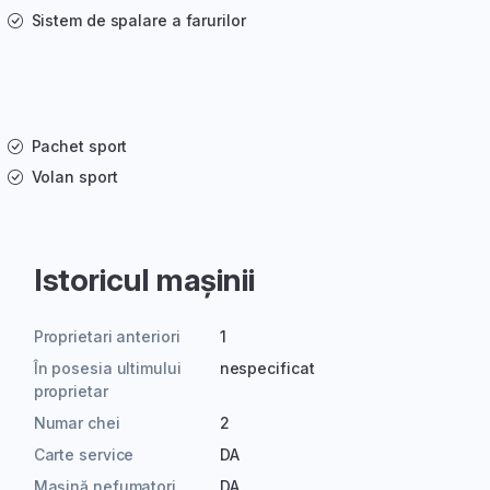
Sistem de spalare a farurilor
Pachet sport
Volan sport
Istoricul mașinii
Proprietari anteriori
1
În posesia ultimului
nespecificat
proprietar
Numar chei
2
Carte service
DA
Mașină nefumatori
DA