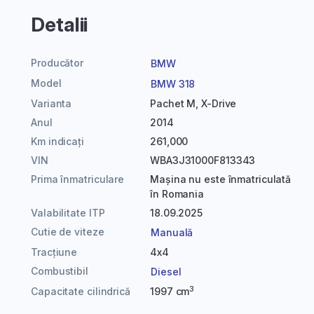
Detalii
Producător
BMW
Model
BMW 318
Varianta
Pachet M, X-Drive
Anul
2014
Km indicați
261,000
VIN
WBA3J31000F813343
Prima înmatriculare
Mașina nu este înmatriculată
în Romania
Valabilitate ITP
18.09.2025
Cutie de viteze
Manuală
Tracțiune
4x4
Combustibil
Diesel
3
Capacitate cilindrică
1997 cm