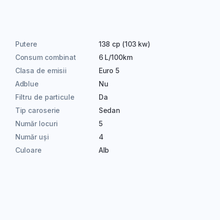
Putere
138 cp (103 kw)
Consum combinat
6 L/100km
Clasa de emisii
Euro 5
Adblue
Nu
Filtru de particule
Da
Tip caroserie
Sedan
Număr locuri
5
Număr uși
4
Culoare
Alb