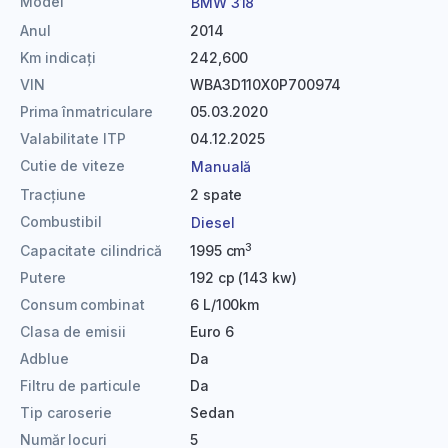
Model
BMW 318
Anul
2014
Km indicați
242,600
VIN
WBA3D110X0P700974
Prima înmatriculare
05.03.2020
Valabilitate ITP
04.12.2025
Cutie de viteze
Manuală
Tracțiune
2 spate
Combustibil
Diesel
3
Capacitate cilindrică
1995 cm
Putere
192 cp (143 kw)
Consum combinat
6 L/100km
Clasa de emisii
Euro 6
Adblue
Da
Filtru de particule
Da
Tip caroserie
Sedan
Număr locuri
5