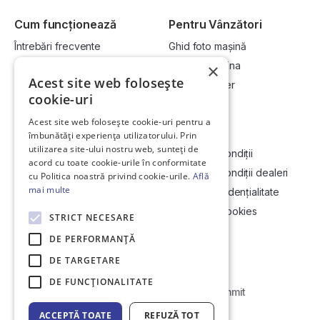
Cum funcționează
Pentru Vânzători
Întrebări frecvente
Ghid foto mașină
Cum cumpăr la licitație?
Vinde-ți mașina
×
Acest site web folosește
Cum vând la licitație?
Devino dealer
cookie-uri
Acest site web folosește cookie-uri pentru a
Link-uri utile
Compania
îmbunătăți experiența utilizatorului. Prin
utilizarea site-ului nostru web, sunteți de
Informații utile vizionare
Termeni și condiții
acord cu toate cookie-urile în conformitate
Contact
Termeni și condiții dealeri
cu Politica noastră privind cookie-urile.
Află
mai multe
Soluționarea Online a litigiilor
Politică confidențialitate
ANCP
Politica de cookies
STRICT NECESARE
Hartă site
DE PERFORMANȚĂ
DE TARGETARE
DE FUNCŢIONALITATE
Web Development by
Initial Commit
ACCEPTĂ TOATE
REFUZĂ TOT
© Copyright 2026 DirektCar