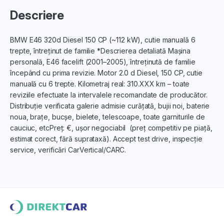
Descriere
BMW E46 320d Diesel 150 CP (~112 kW), cutie manuală 6
trepte, întreținut de familie *Descrierea detaliată Mașina
personală, E46 facelift (2001–2005), întreținută de familie
începând cu prima revizie. Motor 2.0 d Diesel, 150 CP, cutie
manuală cu 6 trepte. Kilometraj real: 310.XXX km – toate
reviziile efectuate la intervalele recomandate de producător.
Distribuție verificata galerie admisie curățată, bujii noi, baterie
noua, brațe, bucșe, bielete, telescoape, toate garniturile de
cauciuc, etcPreț: €, ușor negociabil (preț competitiv pe piață,
estimat corect, fără suprataxă). Accept test drive, inspecție
service, verificări CarVertical/CARC.