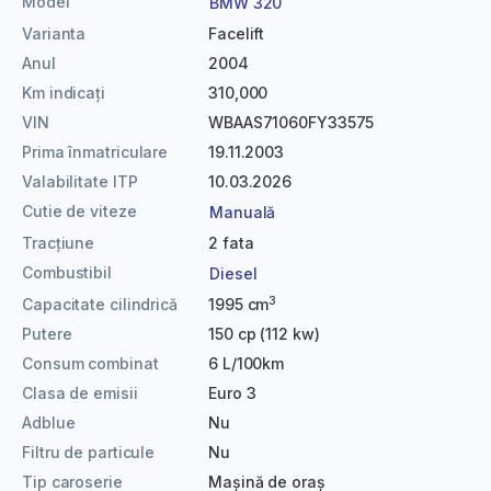
Model
BMW 320
Varianta
Facelift
Anul
2004
Km indicați
310,000
VIN
WBAAS71060FY33575
Prima înmatriculare
19.11.2003
Valabilitate ITP
10.03.2026
Cutie de viteze
Manuală
Tracțiune
2 fata
Combustibil
Diesel
3
Capacitate cilindrică
1995 cm
Putere
150 cp (112 kw)
Consum combinat
6 L/100km
Clasa de emisii
Euro 3
Adblue
Nu
Filtru de particule
Nu
Tip caroserie
Mașină de oraș