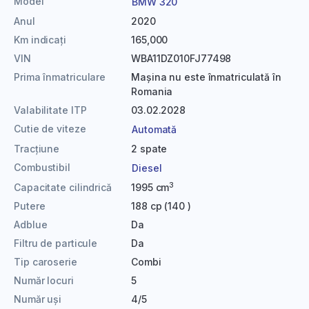
Model
BMW 320
Anul
2020
Km indicați
165,000
VIN
WBA11DZ010FJ77498
Prima înmatriculare
Mașina nu este înmatriculată în
Romania
Valabilitate ITP
03.02.2028
Cutie de viteze
Automată
Tracțiune
2 spate
Combustibil
Diesel
3
Capacitate cilindrică
1995 cm
Putere
188 cp (140 )
Adblue
Da
Filtru de particule
Da
Tip caroserie
Combi
Număr locuri
5
Număr uși
4/5