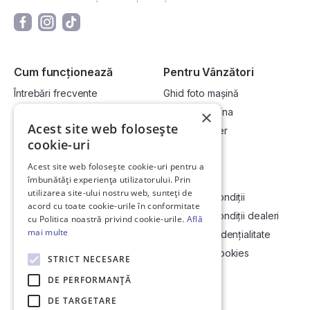
Cum funcționează
Pentru Vânzători
Întrebări frecvente
Ghid foto mașină
Cum cumpăr la licitație?
Vinde-ți mașina
×
Acest site web folosește
Cum vând la licitație?
Devino dealer
cookie-uri
Acest site web folosește cookie-uri pentru a
Link-uri utile
Compania
îmbunătăți experiența utilizatorului. Prin
utilizarea site-ului nostru web, sunteți de
Informații utile vizionare
Termeni și condiții
acord cu toate cookie-urile în conformitate
Contact
Termeni și condiții dealeri
cu Politica noastră privind cookie-urile.
Află
mai multe
Soluționarea Online a litigiilor
Politică confidențialitate
ANCP
Politica de cookies
STRICT NECESARE
Hartă site
DE PERFORMANȚĂ
DE TARGETARE