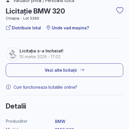
Vânzător privat / Persoană fizică
Licitație BMW 320
Chiajna
Lot 5260
Distribuie lotul
Unde vad mașina?
Licitația s-a încheiat!
10 martie 2026 - 17:02
Vezi alte licitații
Cum functioneaza licitatiile online?
Detalii
Producător
BMW