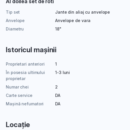
Al doilea set de roti
Tip set
Jante din aliaj cu anvelope
Anvelope
Anvelope de vara
Diametru
18"
Istoricul mașinii
Proprietari anteriori
1
În posesia ultimului
1-3 luni
proprietar
Numar chei
2
Carte service
DA
Mașină nefumatori
DA
Locație