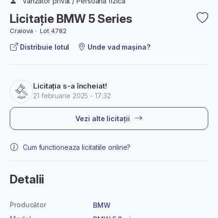
Vânzător privat / Persoană fizică
Licitație BMW 5 Series
Craiova
Lot 4782
Distribuie lotul
Unde vad mașina?
Licitația s-a încheiat!
21 februarie 2025 - 17:32
Vezi alte licitații
Cum functioneaza licitatiile online?
Detalii
Producător
BMW