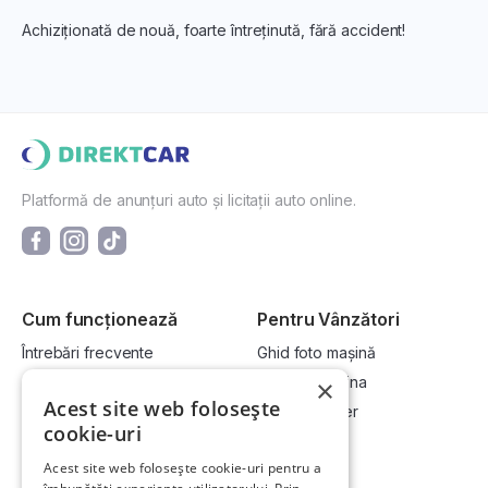
Achiziționată de nouă, foarte întreținută, fără accident!
Platformă de anunțuri auto și licitații auto online.
Cum funcționează
Pentru Vânzători
Întrebări frecvente
Ghid foto mașină
Cum cumpăr la licitație?
Vinde-ți mașina
×
Acest site web folosește
Cum vând la licitație?
Devino dealer
cookie-uri
Acest site web folosește cookie-uri pentru a
Link-uri utile
Compania