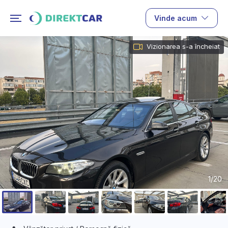
Vinde acum
Vizionarea s-a încheiat
1/20