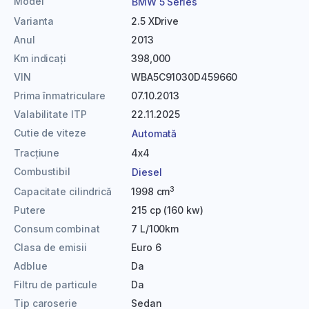
Model
BMW 5 Series
Varianta
2.5 XDrive
Anul
2013
Km indicați
398,000
VIN
WBA5C91030D459660
Prima înmatriculare
07.10.2013
Valabilitate ITP
22.11.2025
Cutie de viteze
Automată
Tracțiune
4x4
Combustibil
Diesel
3
Capacitate cilindrică
1998 cm
Putere
215 cp (160 kw)
Consum combinat
7 L/100km
Clasa de emisii
Euro 6
Adblue
Da
Filtru de particule
Da
Tip caroserie
Sedan