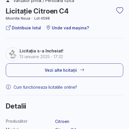
Vânzător privat / Persoană fizică
Licitație Citroen C4
Mosnita Noua
Lot 4598
Distribuie lotul
Unde vad mașina?
Licitația s-a încheiat!
13 ianuarie 2025 - 17:32
Vezi alte licitații
Cum functioneaza licitatiile online?
Detalii
Producător
Citroen