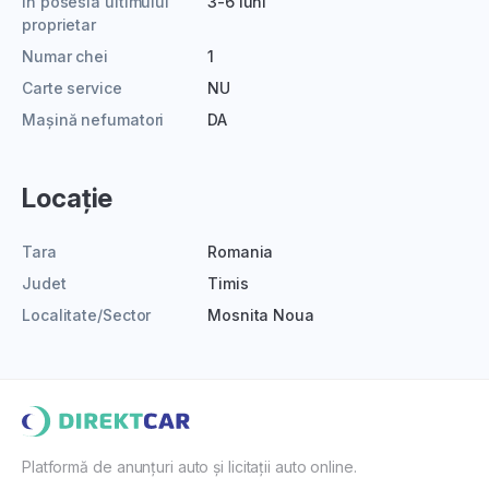
În posesia ultimului
3-6 luni
proprietar
Numar chei
1
Carte service
NU
Mașină nefumatori
DA
Locație
Tara
Romania
Judet
Timis
Localitate/Sector
Mosnita Noua
Platformă de anunțuri auto și licitații auto online.