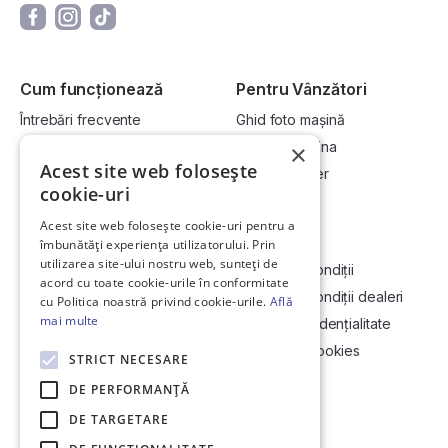
Cum funcționează
Pentru Vânzători
Întrebări frecvente
Ghid foto mașină
Cum cumpăr la licitație?
Vinde-ți mașina
×
Acest site web folosește
Cum vând la licitație?
Devino dealer
cookie-uri
Acest site web folosește cookie-uri pentru a
Link-uri utile
Compania
îmbunătăți experiența utilizatorului. Prin
utilizarea site-ului nostru web, sunteți de
Informații utile vizionare
Termeni și condiții
acord cu toate cookie-urile în conformitate
Contact
Termeni și condiții dealeri
cu Politica noastră privind cookie-urile.
Află
mai multe
Soluționarea Online a litigiilor
Politică confidențialitate
ANCP
Politica de cookies
STRICT NECESARE
Hartă site
DE PERFORMANȚĂ
DE TARGETARE