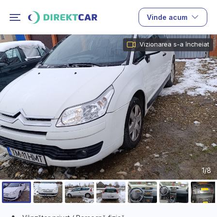
Vinde acum
Vizionarea s-a încheiat
1/8