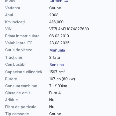
Model
Citroen C4
Varianta
Coupe
Anul
2008
Km indicați
416,000
VIN
VF7LANFUC74827689
Prima înmatriculare
06.03.2019
Valabilitate ITP
23.08.2025
Cutie de viteze
Manuală
Tracțiune
2 fata
Combustibil
Benzina
3
Capacitate cilindrică
1597 cm
Putere
107 cp (80 kw)
Consum combinat
7 L/100km
Clasa de emisii
Euro 4
Adblue
Nu
Filtru de particule
Nu
Tip caroserie
Coupe