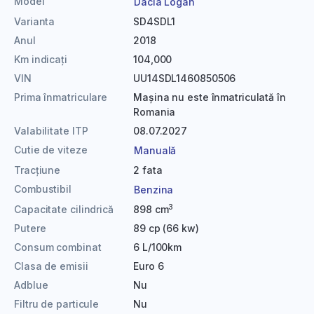
Model
Dacia Logan
Varianta
SD4SDL1
Anul
2018
Km indicați
104,000
VIN
UU14SDL1460850506
Prima înmatriculare
Mașina nu este înmatriculată în
Romania
Valabilitate ITP
08.07.2027
Cutie de viteze
Manuală
Tracțiune
2 fata
Combustibil
Benzina
3
Capacitate cilindrică
898 cm
Putere
89 cp (66 kw)
Consum combinat
6 L/100km
Clasa de emisii
Euro 6
Adblue
Nu
Filtru de particule
Nu