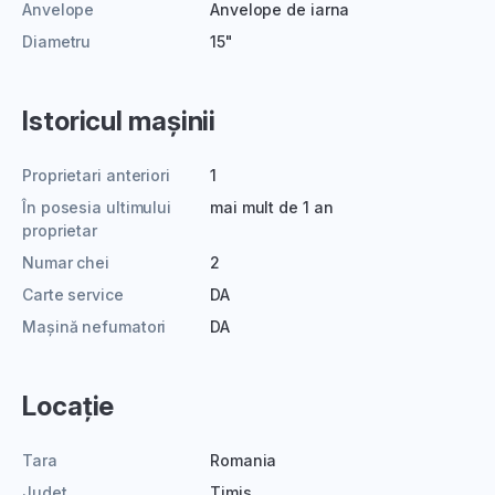
Anvelope
Anvelope de iarna
Diametru
15"
Istoricul mașinii
Proprietari anteriori
1
În posesia ultimului
mai mult de 1 an
proprietar
Numar chei
2
Carte service
DA
Mașină nefumatori
DA
Locație
Tara
Romania
Judet
Timis