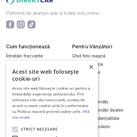
Platformă de anunțuri auto și licitații auto online.
Cum funcționează
Pentru Vânzători
Întrebări frecvente
Ghid foto mașină
Cum cumpăr la licitație?
Vinde-ți mașina
×
Acest site web folosește
Cum vând la licitație?
Devino dealer
cookie-uri
Acest site web folosește cookie-uri pentru a
Link-uri utile
Compania
îmbunătăți experiența utilizatorului. Prin
utilizarea site-ului nostru web, sunteți de
Informații utile vizionare
Termeni și condiții
acord cu toate cookie-urile în conformitate
Contact
Termeni și condiții dealeri
cu Politica noastră privind cookie-urile.
Află
mai multe
Soluționarea Online a litigiilor
Politică confidențialitate
ANCP
Politica de cookies
STRICT NECESARE
Hartă site