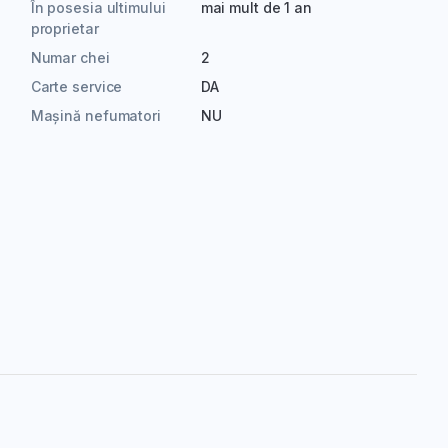
În posesia ultimului
mai mult de 1 an
proprietar
Numar chei
2
Carte service
DA
Mașină nefumatori
NU