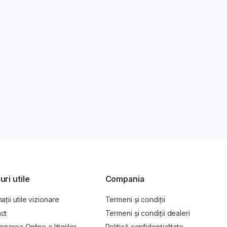
uri utile
Compania
ații utile vizionare
Termeni și condiții
ct
Termeni și condiții dealeri
onarea Online a litigiilor
Politică confidențialitate