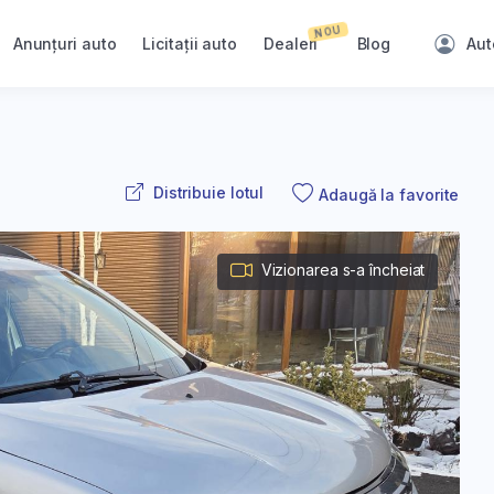
NOU
Anunțuri auto
Licitații auto
Dealeri
Blog
Aut
Distribuie lotul
Adaugă la favorite
Vizionarea s-a încheiat