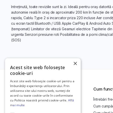
Intreținută, toate reviziile sunt la zi. Ideală pentru oraș dato
autonomie reală în oraș de aproximativ 200 km în funcție de sti
rapida, Cablu Type 2 si incarcator priza 220 incluse Aer condiți
cu ecran tactil Bluetooth / USB Apple CarPlay & Android Auto
(tempomat) Limitator de viteză Geamuri electrice Tapiterie di
urgenta Senzori presiune roti Posibilitatea de a porni clima/ca
(SOS)
×
Acest site web folosește
cookie-uri
Acest site web folosește cookie-uri pentru a
îmbunătăți experiența utilizatorului. Prin
Cum func
utilizarea site-ului nostru web, sunteți de
acord cu toate cookie-urile în conformitate
Întrebări fr
Platformă de anunțuri auto și licitații
cu Politica noastră privind cookie-urile.
Află
auto online.
mai multe
Cum cumpăr l
Cum vând la 