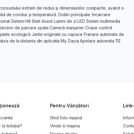
rită consumului extrem de redus și dimensiunilor compacte, avand o
lul de condus și temperatură. Dotări principale: Incarcare
onat Sistem Hill Start Assist Lumini de zi LED Sistem multimedia
 Senzori de parcare spate Cameră marșarier Cruise control
n piele ecologică Jante originale cu capace Franare automata de
ldura de la distanta din aplicatia My Dacia Apelare automata 112
ționează
Pentru Vânzători
Link-
ecvente
Ghid foto mașină
Inform
a licitație?
Vinde-ți mașina
Conta
licitație?
Devino dealer
Soluți