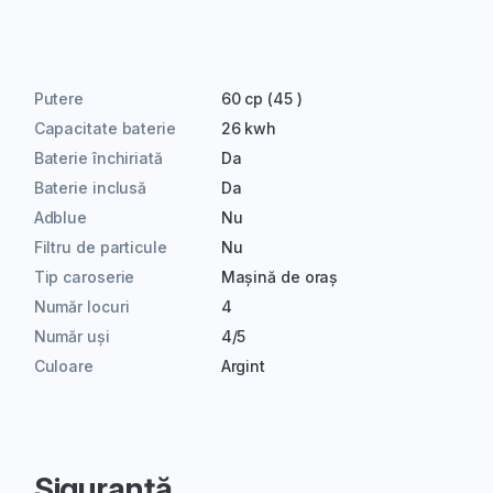
Putere
60 cp (45 )
Capacitate baterie
26 kwh
Baterie închiriată
Da
Baterie inclusă
Da
Adblue
Nu
Filtru de particule
Nu
Tip caroserie
Mașină de oraș
Număr locuri
4
Număr uși
4/5
Culoare
Argint
Siguranță