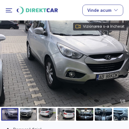
Vinde acum
Vizionarea s-a încheiat
1/8