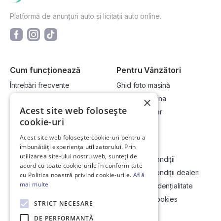
Platformă de anunțuri auto și licitații auto online.
Cum funcționează
Pentru Vânzători
Întrebări frecvente
Ghid foto mașină
Cum cumpăr la licitație?
Vinde-ți mașina
×
Acest site web folosește
Cum vând la licitație?
Devino dealer
cookie-uri
Acest site web folosește cookie-uri pentru a
Link-uri utile
Compania
îmbunătăți experiența utilizatorului. Prin
utilizarea site-ului nostru web, sunteți de
Informații utile vizionare
Termeni și condiții
acord cu toate cookie-urile în conformitate
Contact
Termeni și condiții dealeri
cu Politica noastră privind cookie-urile.
Află
mai multe
Soluționarea Online a litigiilor
Politică confidențialitate
ANCP
Politica de cookies
STRICT NECESARE
Hartă site
DE PERFORMANȚĂ