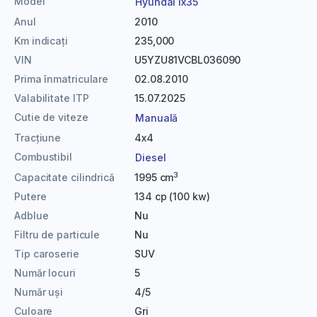
Model
Hyundai ix35
Anul
2010
Km indicați
235,000
VIN
U5YZU81VCBL036090
Prima înmatriculare
02.08.2010
Valabilitate ITP
15.07.2025
Cutie de viteze
Manuală
Tracțiune
4x4
Combustibil
Diesel
3
Capacitate cilindrică
1995 cm
Putere
134 cp (100 kw)
Adblue
Nu
Filtru de particule
Nu
Tip caroserie
SUV
Număr locuri
5
Număr uși
4/5
Culoare
Gri