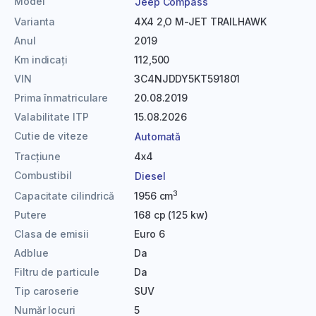
Model
Jeep Compass
Varianta
4X4 2,O M-JET TRAILHAWK
Anul
2019
Km indicați
112,500
VIN
3C4NJDDY5KT591801
Prima înmatriculare
20.08.2019
Valabilitate ITP
15.08.2026
Cutie de viteze
Automată
Tracțiune
4x4
Combustibil
Diesel
3
Capacitate cilindrică
1956 cm
Putere
168 cp (125 kw)
Clasa de emisii
Euro 6
Adblue
Da
Filtru de particule
Da
Tip caroserie
SUV
Număr locuri
5