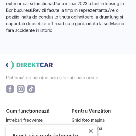
exterior cat si functional.Pana in mai 2023 a fost in leasing la
Bcr bucuresti.Revizii facute la timp in reprezentanta.Are o
pozitie inalta de condus ,o tinuta odihnitoare la drum lung si
capacitati deosebite off-road cu o garda inalta la sol.Masina
fara accidente in istoric
Platformă de anunțuri auto și licitații auto online.
Cum funcționează
Pentru Vânzători
Întrebări frecvente
Ghid foto mașină
Cum cumpăr la licitație?
Vinde-ți mașina
×
Acest site web folosește