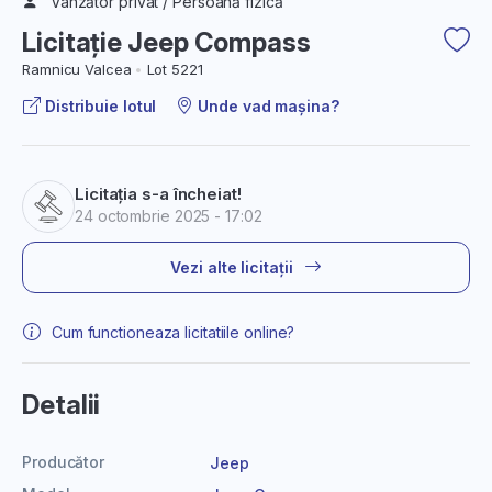
Vânzător privat / Persoană fizică
Licitație Jeep Compass
Ramnicu Valcea
Lot 5221
Distribuie lotul
Unde vad mașina?
Licitația s-a încheiat!
24 octombrie 2025 - 17:02
Vezi alte licitații
Cum functioneaza licitatiile online?
Detalii
Producător
Jeep