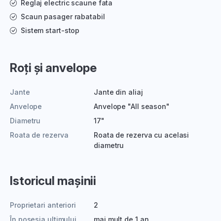
Reglaj electric scaune fata
Scaun pasager rabatabil
Sistem start-stop
Roți și anvelope
Jante
Jante din aliaj
Anvelope
Anvelope "All season"
Diametru
17"
Roata de rezerva
Roata de rezerva cu acelasi
diametru
Istoricul mașinii
Proprietari anteriori
2
În posesia ultimului
mai mult de 1 an