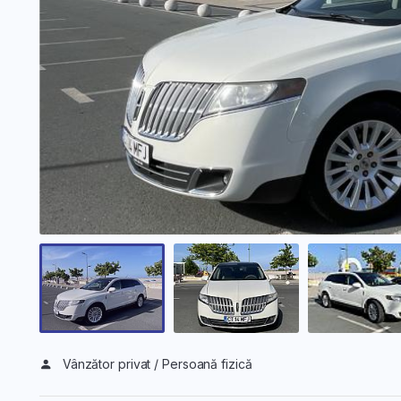
Vânzător privat / Persoană fizică