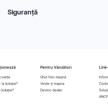
Siguranță
ționează
Pentru Vânzători
Link-
ecvente
Ghid foto mașină
Inform
a licitație?
Vinde-ți mașina
Conta
licitație?
Devino dealer
Soluți
ANC