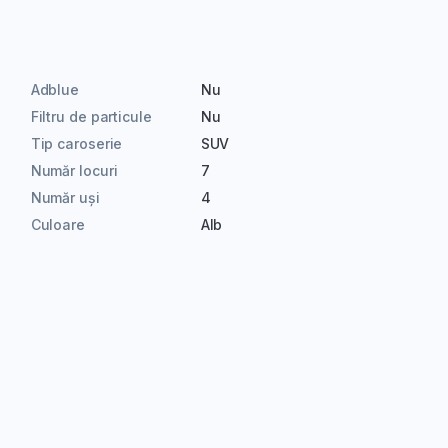
Adblue
Nu
Filtru de particule
Nu
Tip caroserie
SUV
Număr locuri
7
Număr uși
4
Culoare
Alb