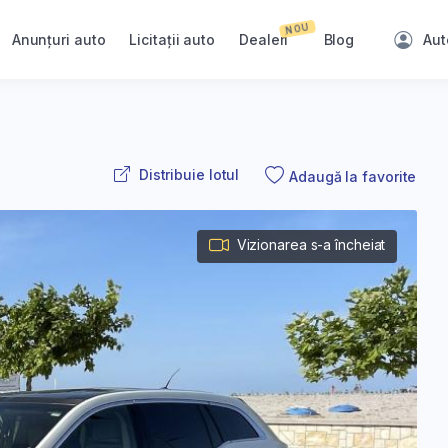
NOU
Anunțuri auto
Licitații auto
Dealeri
Blog
Aut
Distribuie lotul
Adaugă la favorite
Vizionarea s-a încheiat