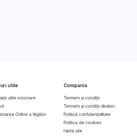
uri utile
Compania
ații utile vizionare
Termeni și condiții
ct
Termeni și condiții dealeri
onarea Online a litigiilor
Politică confidențialitate
P
Politica de cookies
Hartă site