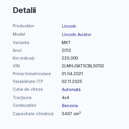
Detalii
Producător
Lincoln
Model
Lincoln Aviator
Varianta
MKT
Anul
2012
Km indicați
220,000
VIN
2LMHJ5AT5CBL50152
Prima înmatriculare
01.04.2021
Valabilitate ITP
02.11.2025
Cutie de viteze
Automată
Tracțiune
4x4
Combustibil
Benzina
3
Capacitate cilindrică
3497 cm