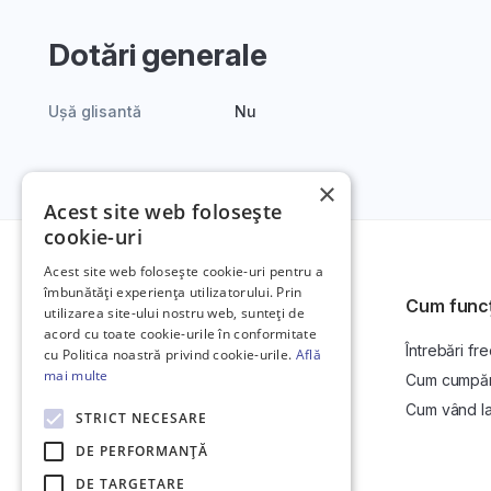
Dotări generale
Ușă glisantă
Nu
×
Acest site web folosește
cookie-uri
Acest site web folosește cookie-uri pentru a
îmbunătăți experiența utilizatorului. Prin
Cum func
utilizarea site-ului nostru web, sunteți de
acord cu toate cookie-urile în conformitate
Întrebări fr
Platformă de anunțuri auto și licitații
cu Politica noastră privind cookie-urile.
Află
auto online.
mai multe
Cum cumpăr l
Cum vând la 
STRICT NECESARE
DE PERFORMANȚĂ
DE TARGETARE