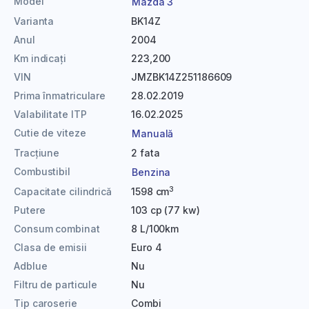
Model
Mazda 3
Varianta
BK14Z
Anul
2004
Km indicați
223,200
VIN
JMZBK14Z251186609
Prima înmatriculare
28.02.2019
Valabilitate ITP
16.02.2025
Cutie de viteze
Manuală
Tracțiune
2 fata
Combustibil
Benzina
3
Capacitate cilindrică
1598 cm
Putere
103 cp (77 kw)
Consum combinat
8 L/100km
Clasa de emisii
Euro 4
Adblue
Nu
Filtru de particule
Nu
Tip caroserie
Combi