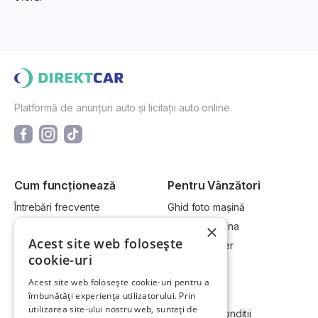
Platformă de anunțuri auto și licitații auto online.
Cum funcționează
Pentru Vânzători
Întrebări frecvente
Ghid foto mașină
Cum cumpăr la licitație?
Vinde-ți mașina
×
Acest site web folosește
Cum vând la licitație?
Devino dealer
cookie-uri
Acest site web folosește cookie-uri pentru a
Link-uri utile
Compania
îmbunătăți experiența utilizatorului. Prin
utilizarea site-ului nostru web, sunteți de
Informații utile vizionare
Termeni și condiții