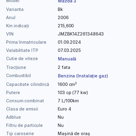
Model
Mazda 3
Varianta
Bk
Anul
2006
Km indicați
215,600
VIN
JMZBK14Z261348643
Prima înmatriculare
01.09.2024
Valabilitate ITP
07.03.2025
Cutie de viteze
Manuală
Tracțiune
2 fata
Combustibil
Benzina (Instalație gaz)
3
Capacitate cilindrică
1600 cm
Putere
103 cp (77 kw)
Consum combinat
7 L/100km
Clasa de emisii
Euro 4
Adblue
Nu
Filtru de particule
Nu
Tip caroserie
Mașină de oraș