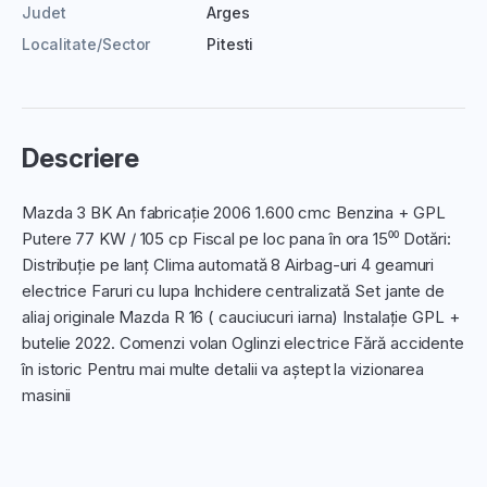
Judet
Arges
Localitate/Sector
Pitesti
Descriere
Mazda 3 BK An fabricație 2006 1.600 cmc Benzina + GPL
Putere 77 KW / 105 cp Fiscal pe loc pana în ora 15⁰⁰ Dotări:
Distribuție pe lanț Clima automată 8 Airbag-uri 4 geamuri
electrice Faruri cu lupa Inchidere centralizată Set jante de
aliaj originale Mazda R 16 ( cauciucuri iarna) Instalație GPL +
butelie 2022. Comenzi volan Oglinzi electrice Fără accidente
în istoric Pentru mai multe detalii va aștept la vizionarea
masinii