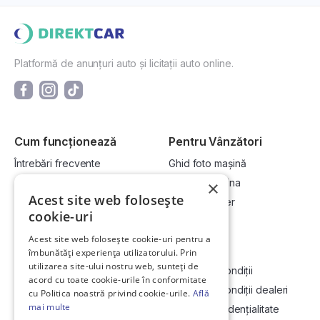
Platformă de anunțuri auto și licitații auto online.
Cum funcționează
Pentru Vânzători
Întrebări frecvente
Ghid foto mașină
Cum cumpăr la licitație?
Vinde-ți mașina
×
Acest site web folosește
Cum vând la licitație?
Devino dealer
cookie-uri
Acest site web folosește cookie-uri pentru a
Link-uri utile
Compania
îmbunătăți experiența utilizatorului. Prin
utilizarea site-ului nostru web, sunteți de
Informații utile vizionare
Termeni și condiții
acord cu toate cookie-urile în conformitate
Contact
Termeni și condiții dealeri
cu Politica noastră privind cookie-urile.
Află
mai multe
Soluționarea Online a litigiilor
Politică confidențialitate