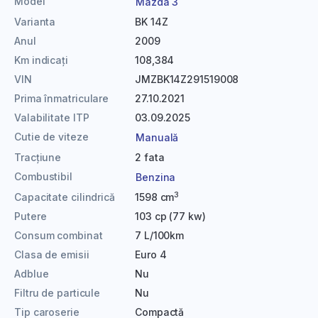
Model
Mazda 3
Varianta
BK 14Z
Anul
2009
Km indicați
108,384
VIN
JMZBK14Z291519008
Prima înmatriculare
27.10.2021
Valabilitate ITP
03.09.2025
Cutie de viteze
Manuală
Tracțiune
2 fata
Combustibil
Benzina
3
Capacitate cilindrică
1598 cm
Putere
103 cp (77 kw)
Consum combinat
7 L/100km
Clasa de emisii
Euro 4
Adblue
Nu
Filtru de particule
Nu
Tip caroserie
Compactă