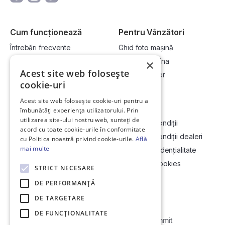
Cum funcționează
Pentru Vânzători
Întrebări frecvente
Ghid foto mașină
Cum cumpăr la licitație?
Vinde-ți mașina
×
Acest site web folosește
Cum vând la licitație?
Devino dealer
cookie-uri
Acest site web folosește cookie-uri pentru a
Link-uri utile
Compania
îmbunătăți experiența utilizatorului. Prin
utilizarea site-ului nostru web, sunteți de
Informații utile vizionare
Termeni și condiții
acord cu toate cookie-urile în conformitate
Contact
Termeni și condiții dealeri
cu Politica noastră privind cookie-urile.
Află
mai multe
Soluționarea Online a litigiilor
Politică confidențialitate
ANCP
Politica de cookies
STRICT NECESARE
Hartă site
DE PERFORMANȚĂ
DE TARGETARE
DE FUNCŢIONALITATE
Web Development by
Initial Commit