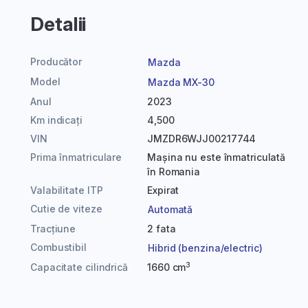
Detalii
Producător
Mazda
Model
Mazda MX-30
Anul
2023
Km indicați
4,500
VIN
JMZDR6WJJ00217744
Prima înmatriculare
Mașina nu este înmatriculată
în Romania
Valabilitate ITP
Expirat
Cutie de viteze
Automată
Tracțiune
2 fata
Combustibil
Hibrid (benzina/electric)
3
Capacitate cilindrică
1660 cm