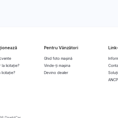
ționează
Pentru Vânzători
Link-
ecvente
Ghid foto mașină
Inform
a licitație?
Vinde-ți mașina
Conta
licitație?
Devino dealer
Soluți
ANC
26 DirektCar