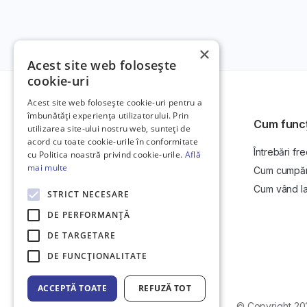
×
Acest site web folosește
cookie-uri
Acest site web folosește cookie-uri pentru a
îmbunătăți experiența utilizatorului. Prin
Cum func
utilizarea site-ului nostru web, sunteți de
acord cu toate cookie-urile în conformitate
Întrebări fr
Platformă de anunțuri auto și licitații
cu Politica noastră privind cookie-urile.
Află
auto online.
mai multe
Cum cumpăr l
Cum vând la 
STRICT NECESARE
DE PERFORMANȚĂ
DE TARGETARE
DE FUNCŢIONALITATE
ACCEPTĂ TOATE
REFUZĂ TOT
Web Development by
Initial Commit
© Copyright 20