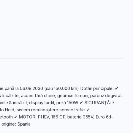
ție până la 06.08.2030 (sau 150.000 km) Dotări principale: ✔
 încălzite, acces fără cheie, geamuri fumurii, parbriz degivrat
iele & încălzit, display tactil, priză 150W ✔ SIGURANȚĂ: 7
Auto Hold, sistem recunoaștere semne trafic ✔
uetooth ✔ MOTOR: PHEV, 166 CP, baterie 355V, Euro 6d-
origine: Spania