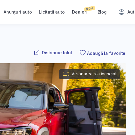
NOU
Anunțuri auto
Licitații auto
Dealeri
Blog
Aut
Distribuie lotul
Adaugă la favorite
Vizionarea s-a încheiat