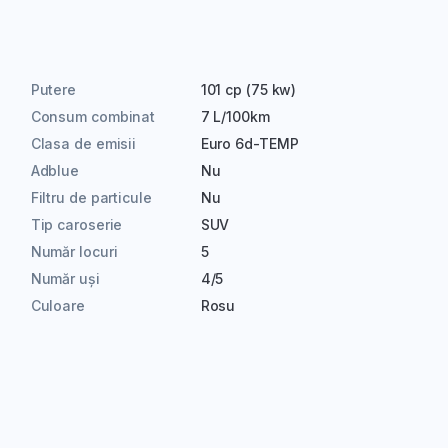
Putere
101 cp (75 kw)
Consum combinat
7 L/100km
Clasa de emisii
Euro 6d-TEMP
Adblue
Nu
Filtru de particule
Nu
Tip caroserie
SUV
Număr locuri
5
Număr uși
4/5
Culoare
Rosu