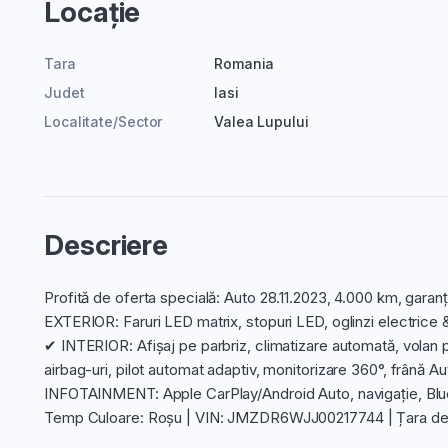
Locație
Tara
Romania
Judet
Iasi
Localitate/Sector
Valea Lupului
Descriere
Profită de oferta specială: Auto 28.11.2023, 4.000 km, garan
EXTERIOR: Faruri LED matrix, stopuri LED, oglinzi electrice &
✔ INTERIOR: Afișaj pe parbriz, climatizare automată, volan p
airbag-uri, pilot automat adaptiv, monitorizare 360°, frână 
INFOTAINMENT: Apple CarPlay/Android Auto, navigație, Bl
Temp Culoare: Roșu | VIN: JMZDR6WJJ00217744 | Țara de 