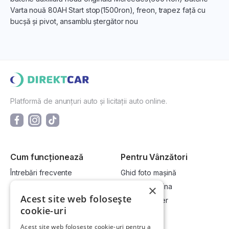
Varta nouă 80AH Start stop(1500ron), freon, trapez față cu
bucșă și pivot, ansamblu ștergător nou
Platformă de anunțuri auto și licitații auto online.
Cum funcționează
Pentru Vânzători
Întrebări frecvente
Ghid foto mașină
Cum cumpăr la licitație?
Vinde-ți mașina
×
Acest site web folosește
Cum vând la licitație?
Devino dealer
cookie-uri
Acest site web folosește cookie-uri pentru a