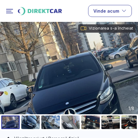
Vinde acum
Vizionarea s-a încheiat
1/8