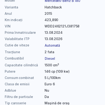
Model
Mercedes-Benz B 180
Varianta
Hatchback
Anul
2015
Km indicați
423,890
VIN
WDD2462121J381758
Prima înmatriculare
13.08.2024
Valabilitate ITP
13.08.2026
Cutie de viteze
Automată
Tracțiune
2 fata
Combustibil
Diesel
3
Capacitate cilindrică
1500 cm
Putere
146 cp (109 kw)
Consum combinat
5 L/100km
Clasa de emisii
Euro 6
Adblue
Nu
Filtru de particule
Da
Tip caroserie
Mașină de oraș