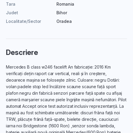
Tara
Romania
Judet
Bihor
Localitate/Sector
Oradea
Descriere
Mercedes B class w246 facelift An fabricație: 2016 Km
verificați dețin raport car vertical, reali și în creștere,
deoarece mașina se folosește zilnic. Culoare: negru Dotări:
volan padele stop led încălzire scaune scaune față sport
plafon negru din fabrică senzori parcare față spate cu afișaj
cameră marșarier scaune piele îngrijite mașină nefumători. Pilot
automat Accept orice test autorizat inclusiv reprezentanță. La
mașină au fost schimbate următoarele: discuri frâna față noi
TRW, plăcuțe frânâ față-spate, bielete direcție, cauciucuri
iarna noi Bridgestone (1600 Ron) ,senzor sonda lambda,
baterie auxiliară nouă originală Mercedes(600 Ron) baterie